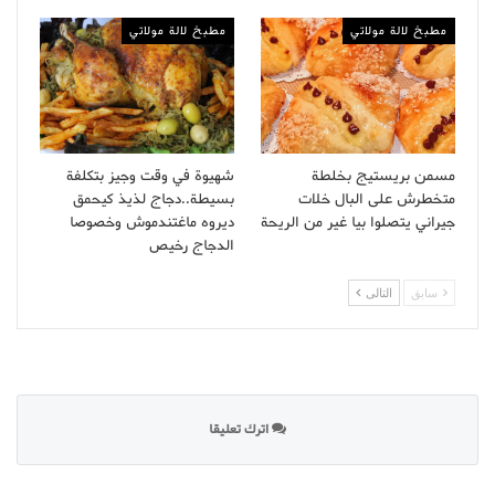
مطبخ لالة مولاتي
مطبخ لالة مولاتي
مسمن بريستيج بخلطة
شهيوة في وقت وجيز بتكلفة
متخطرش على البال خلات
بسيطة..دجاج لذيذ كيحمق
جيراني يتصلوا بيا غير من الريحة
ديروه ماغتندموش وخصوصا
الدجاج رخيص
سابق
التالى
اترك تعليقا