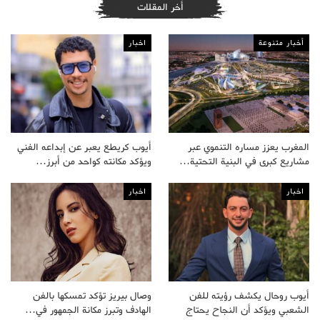
أخر المقلات
أخبار متنوعة
اخبار
المغرب يعزز مساره التنموي عبر
أيوب كريطع يعبر عن إبداعه الفني
مشاريع كبرى في البنية التحتية…
ويؤكد مكانته كواحد من أبرز…
اخبار
اخبار
أيوب روحال يكشف رؤيته للفن
وصال بيريز تؤكد تمسكها بالفن
الشعبي ويؤكد أن النجاح يحتاج
الهادف وتبرز مكانة الجمهور في…