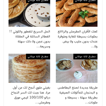
مطبخ لالة مولاتي
مطبخ لالة مولاتي
كعك الأفران المقرمش والرااائع
الحل السريع للفطور والكوتي !!
بمكونات بسيطة للغاية ومتوفرة
الفطائر السائلة في المقلاة
عندك بدون حليب ولا بيض
بدون عجن ولا دلك سهلة
ولا…
وسريعة…
مطبخ لالة مولاتي
مطبخ لالة مولاتي
طريقة جديدة لصنع البطاطس
بغيتي ملوي أنجح لك من أول
و البدنجان للمأكولات الصيفية
مرة. هنا جبت لك السر النجاح
بطريقة سهلة ، بسيطة و
ديالو 100/100 كيجي مورق
مكونات…
ومقرمش…