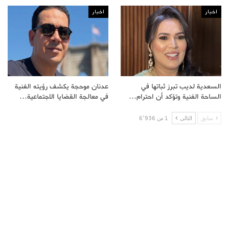
اخبار
اخبار
السعدية لديب تبرز ثباتها في
عدنان موحجة يكشف رؤيته الفنية
الساحة الفنية وتؤكد أن احترام…
في معالجة القضايا الاجتماعية…
سابق
التالى
1 من 6٬936