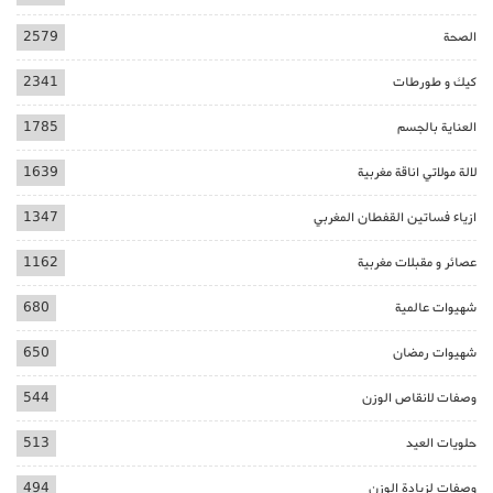
الصحة
2579
كيك و طورطات
2341
العناية بالجسم
1785
لالة مولاتي اناقة مغربية
1639
ازياء فساتين القفطان المغربي
1347
عصائر و مقبلات مغربية
1162
شهيوات عالمية
680
شهيوات رمضان
650
وصفات لانقاص الوزن
544
حلويات العيد
513
وصفات لزيادة الوزن
494