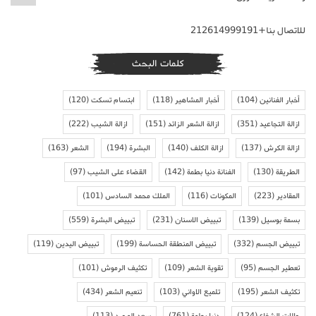
للاتصال بنا+212614999191
كلمات البحث
أخبار الفنانين
(104)
أخبار المشاهير
(118)
ابتسام تسكت
(120)
ازالة التجاعيد
(351)
ازالة الشعر الزائد
(151)
ازالة الشيب
(222)
ازالة الكرش
(137)
ازالة الكلف
(140)
البشرة
(194)
الشعر
(163)
الطريقة
(130)
الفنانة دنيا بطمة
(142)
القضاء على الشيب
(97)
المقادير
(223)
المكونات
(116)
الملك محمد السادس
(101)
بسمة بوسيل
(139)
تبييض الاسنان
(231)
تبييض البشرة
(559)
تبييض الجسم
(332)
تبييض المنطقة الحساسة
(199)
تبييض اليدين
(119)
تعطير الجسم
(95)
تقوية الشعر
(109)
تكثيف الرموش
(101)
تكثيف الشعر
(195)
تلميع الاواني
(103)
تنعيم الشعر
(434)
حالات الشفاء
(124)
دنيا بطمة
(761)
سعد المجرد
(113)