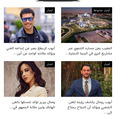
أخبار متنوعة
اخبار
المغرب يعزز مساره التنموي عبر
أيوب كريطع يعبر عن إبداعه الفني
مشاريع كبرى في البنية التحتية…
ويؤكد مكانته كواحد من أبرز…
اخبار
اخبار
أيوب روحال يكشف رؤيته للفن
وصال بيريز تؤكد تمسكها بالفن
الشعبي ويؤكد أن النجاح يحتاج
الهادف وتبرز مكانة الجمهور في…
إلى…