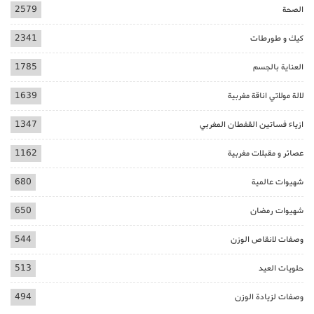
الصحة
2579
كيك و طورطات
2341
العناية بالجسم
1785
لالة مولاتي اناقة مغربية
1639
ازياء فساتين القفطان المغربي
1347
عصائر و مقبلات مغربية
1162
شهيوات عالمية
680
شهيوات رمضان
650
وصفات لانقاص الوزن
544
حلويات العيد
513
وصفات لزيادة الوزن
494