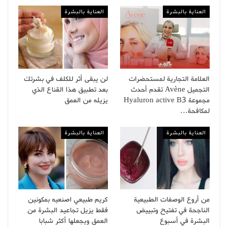
العناية بالبشرة
العناية بالبشرة
العلامة التجارية لمستحضرات
لن يبقى أثر للكلف في بشرتك
التجميل Avène تقدم أحدث
بعد تطبيق هذا القناع الذي
مجموعة Hyaluron active B3
يزيله من العمق
لمكافحة…
العناية بالبشرة
العناية بالبشرة
من أروع الوصفات الطبيعية
كريم طبيعي اصنعيه بمكونين
الناجحة في تفتيح وتبييض
فقط يزيل تجاعيد البشرة من
البشرة في أسبوع
العمق ويجعلها أكثر شبابا