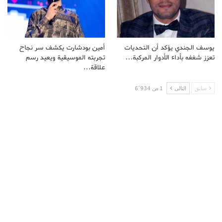
يوسف الجندي يؤكد أن التحديات
أمين بودشارت يكشف سر نجاح
تعزز شغفه بأداء الأدوار المركبة…
تجربته الموسيقية ويعيد رسم
علاقة…
سابق
التالى
1 من 6٬934