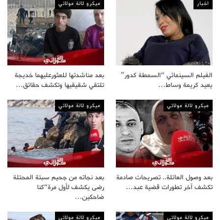
اخبار
ميكرو لالة مولاتي
الفيلم السينمائي “السمطة كدور”
بعد مناشدتها للعثورعليهما خديجة
يعيد كريمة وساط…
تلتقي شقيقيها وتكشف حقائق…
ميكرو لالة مولاتي
ميكرو لالة مولاتي
بعد وصول العائلة.. تصريحات صادمة
بعد نجاته من جحيم سبتة المحتلة
تكشف آخر تطورات قضية عبد…
رضى يكشف لأول مرة“كنا
ضاحكين…
ميكرو لالة مولاتي
ميكرو لالة مولاتي