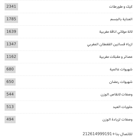
كيك و طورطات
2341
العناية بالجسم
1785
لالة مولاتي اناقة مغربية
1639
ازياء فساتين القفطان المغربي
1347
عصائر و مقبلات مغربية
1162
شهيوات عالمية
680
شهيوات رمضان
650
وصفات لانقاص الوزن
544
حلويات العيد
513
وصفات لزيادة الوزن
494
للاتصال بنا+212614999191