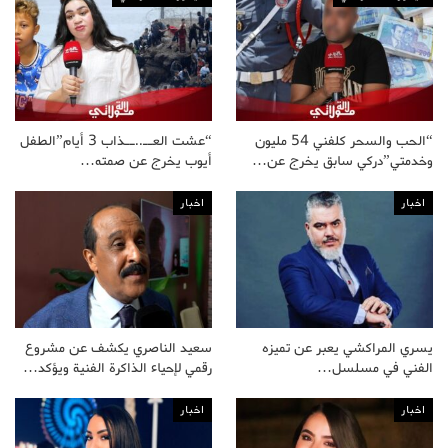
“الحب والسحر كلفني 54 مليون
“عشت العــ..ــذاب 3 أيام”الطفل
وخدمتي”دركي سابق يخرج عن…
أيوب يخرج عن صمته…
اخبار
اخبار
يسري المراكشي يعبر عن تميزه
سعيد الناصري يكشف عن مشروع
الفني في مسلسل…
رقمي لإحياء الذاكرة الفنية ويؤكد…
اخبار
اخبار