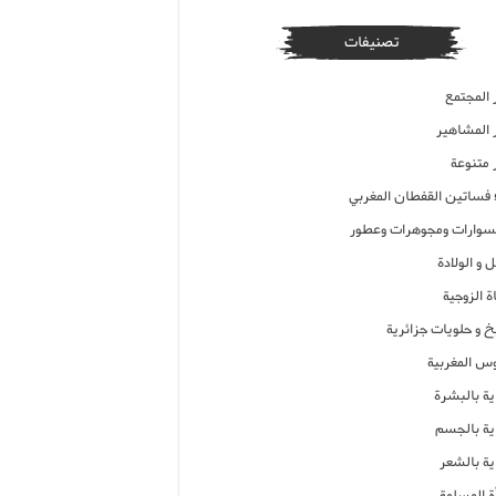
تصنيفات
 المجتمع
ر المشاهير
 متنوعة
ء فساتين القفطان المغربي
وارات ومجوهرات وعطور
 و الولادة
ة الزوجية
خ و حلويات جزائرية
وس المغربية
ية بالبشرة
اية بالجسم
ية بالشعر
ة المسلمة