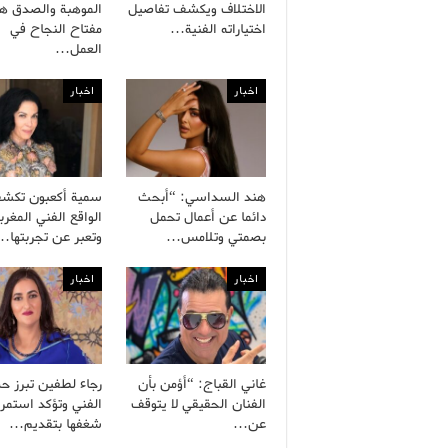
الاختلاف ويكشف تفاصيل
الموهبة والصدق هم
اختياراته الفنية…
مفتاح النجاح في
العمل…
اخبار
اخبار
هند السداسي: “أبحث
سمية أكعبون تكش
دائما عن أعمال تحمل
الواقع الفني المغرب
بصمتي وتلامس…
وتعبر عن تجربتها…
اخبار
اخبار
غاني القباج: “أؤمن بأن
رجاء لطفين تبرز ح
الفنان الحقيقي لا يتوقف
الفني وتؤكد استمرا
عن…
شغفها بتقديم…