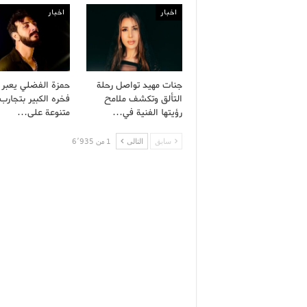
اخبار
اخبار
جنات مهيد تواصل رحلة
حمزة الفضلي يعبر
التألق وتكشف ملامح
فخره الكبير بتجارب 
رؤيتها الفنية في…
متنوعة على…
سابق
التالى
1 من 6٬935