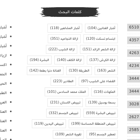
كلمات البحث
أخبار
6510
أخبار الفنانين
(104)
أخبار المشاهير
(118)
أخبا
ابتسام تسكت
(120)
ازالة التجاعيد
(351)
4357
أخبار
ازالة الشعر الزائد
(151)
ازالة الشيب
(222)
4263
ازيا
ازالة الكرش
(137)
ازالة الكلف
(140)
البشرة
(194)
اكسس
4234
الشعر
(163)
الطريقة
(130)
الفنانة دنيا بطمة
(142)
الحمل
3444
القضاء على الشيب
(97)
المقادير
(223)
الحيا
3444
المكونات
(116)
الملك محمد السادس
(101)
الطب
العر
بسمة بوسيل
(139)
تبييض الاسنان
(231)
3028
العنا
تبييض البشرة
(559)
تبييض الجسم
(332)
2627
العن
تبييض المنطقة الحساسة
(199)
تبييض اليدين
(119)
2585
العنا
تعطير الجسم
(95)
تقوية الشعر
(109)
المرأ