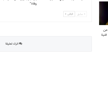
وفاء”
سابق
التالى
 عن
فنية
اترك تعليقا