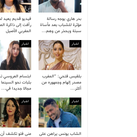
بدر هاري يوجه رسالة
فيديو قديم يعيد ل
مؤثرة للشباب بعد مأساة
رأفت إلى ذاكرة ال
سبتة ويحذر من وهم…
المغربي الأصيل
اخبار
اخبار
بلقيس فتحي: “المغرب
ابتسام العروسي ت
مصدر إلهام وجمهوره من
بثبات نحو السينما 
أكثر…
مجالا جديدا في…
اخبار
اخبار
الشاب يونس يراهن على
منى فتو تكشف أن