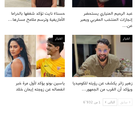
عبد الرحيم المنياري يستحضر
حسناء نايت تؤكد شغفها بالدراما
إنجازات المنتخب المغربي ويعبر
الأمازيغية وترسم ملامح مسارها…
عن…
اخبار
اخبار
زهير زائر يكشف عن رؤيته للكوميديا
ياسين بونو يؤكد لأول مرة خبر
ويؤكد أن القرب من الجمهور…
انفصاله عن زوجته إيمان خلاد
سابق
التالى
1 من 6٬932