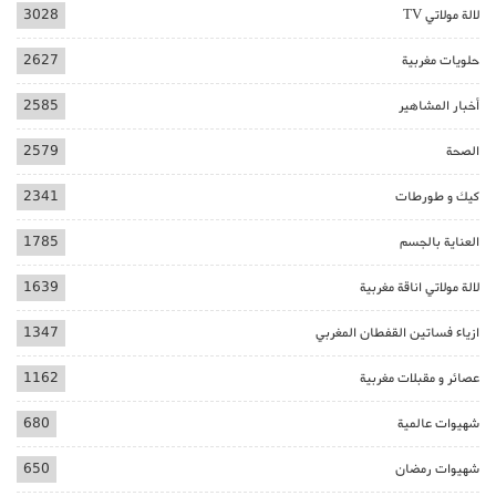
لالة مولاتي TV
3028
حلويات مغربية
2627
أخبار المشاهير
2585
الصحة
2579
كيك و طورطات
2341
العناية بالجسم
1785
لالة مولاتي اناقة مغربية
1639
ازياء فساتين القفطان المغربي
1347
عصائر و مقبلات مغربية
1162
شهيوات عالمية
680
شهيوات رمضان
650