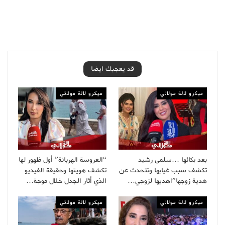
قد يعجبك ايضا
ميكرو لالة مولاتي
ميكرو لالة مولاتي
بعد بكائها …سلمى رشيد
“العروسة الهربانة” أول ظهور لها
تكشف سبب غيابها وتتحدث عن
تكشف هويتها وحقيقة الفيديو
هدية زوجها”اهديها لزوجي…
الذي أثار الجدل خلال موجة…
ميكرو لالة مولاتي
ميكرو لالة مولاتي