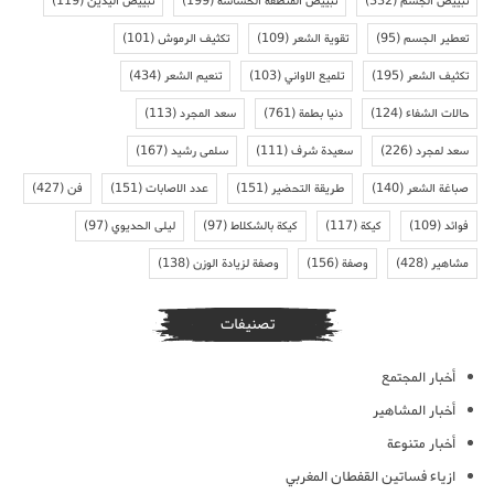
تبييض الجسم
(332)
تبييض المنطقة الحساسة
(199)
تبييض اليدين
(119)
تعطير الجسم
(95)
تقوية الشعر
(109)
تكثيف الرموش
(101)
تكثيف الشعر
(195)
تلميع الاواني
(103)
تنعيم الشعر
(434)
حالات الشفاء
(124)
دنيا بطمة
(761)
سعد المجرد
(113)
سعد لمجرد
(226)
سعيدة شرف
(111)
سلمى رشيد
(167)
صباغة الشعر
(140)
طريقة التحضير
(151)
عدد الاصابات
(151)
فن
(427)
فوائد
(109)
كيكة
(117)
كيكة بالشكلاط
(97)
ليلى الحديوي
(97)
مشاهير
(428)
وصفة
(156)
وصفة لزيادة الوزن
(138)
تصنيفات
أخبار المجتمع
أخبار المشاهير
أخبار متنوعة
ازياء فساتين القفطان المغربي