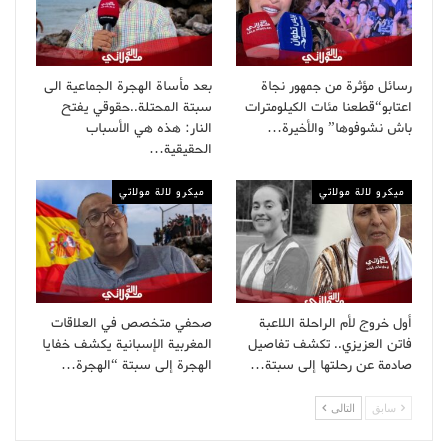
رسائل مؤثرة من جمهور نجاة
بعد مأساة الهجرة الجماعية الى
اعتابو“قطعنا مئات الكيلومترات
سبتة المحتلة..حقوقي يفتح
باش نشوفوها” والأخيرة…
النار: هذه هي الأسباب
الحقيقية…
ميكرو لالة مولاتي
ميكرو لالة مولاتي
أول خروج لأم الراحلة اللاعبة
صحفي متخصص في العلاقات
فاتن العزيزي.. تكشف تفاصيل
المغربية الإسبانية يكشف خفايا
صادمة عن رحلتها إلى سبتة…
الهجرة إلى سبتة “الهجرة…
سابق
التالى