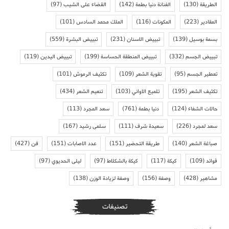
الطريقة
(130)
الفنانة دنيا بطمة
(142)
القضاء على الشيب
(97)
المقادير
(223)
المكونات
(116)
الملك محمد السادس
(101)
بسمة بوسيل
(139)
تبييض الاسنان
(231)
تبييض البشرة
(559)
تبييض الجسم
(332)
تبييض المنطقة الحساسة
(199)
تبييض اليدين
(119)
تعطير الجسم
(95)
تقوية الشعر
(109)
تكثيف الرموش
(101)
تكثيف الشعر
(195)
تلميع الاواني
(103)
تنعيم الشعر
(434)
حالات الشفاء
(124)
دنيا بطمة
(761)
سعد المجرد
(113)
سعد لمجرد
(226)
سعيدة شرف
(111)
سلمى رشيد
(167)
صباغة الشعر
(140)
طريقة التحضير
(151)
عدد الاصابات
(151)
فن
(427)
فوائد
(109)
كيكة
(117)
كيكة بالشكلاط
(97)
ليلى الحديوي
(97)
مشاهير
(428)
وصفة
(156)
وصفة لزيادة الوزن
(138)
تصنيفات