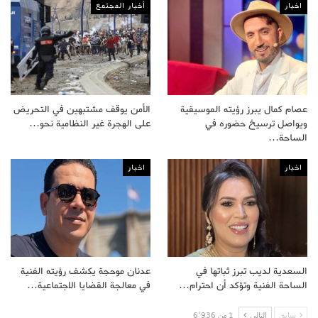
اخبار
أخبار المجتمع
عصام كمال يبرز رؤيته الموسيقية
الأمن يوقف مشتبهين في التحريض
ويواصل ترسيخ حضوره في
على الهجرة غير النظامية نحو…
الساحة…
اخبار
اخبار
السعدية لديب تبرز ثباتها في
عدنان موحجة يكشف رؤيته الفنية
الساحة الفنية وتؤكد أن احترام…
في معالجة القضايا الاجتماعية…
سابق
التالى
1 من 6٬936