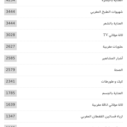
العناية بالبشرة
4234
شهيوات الطبخ المغربي
3444
العناية بالشعر
3444
لالة مولاتي TV
3028
حلويات مغربية
2627
أخبار المشاهير
2585
الصحة
2579
كيك و طورطات
2341
العناية بالجسم
1785
لالة مولاتي اناقة مغربية
1639
ازياء فساتين القفطان المغربي
1347