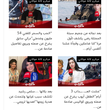
ميكرو لالة مولاتي
ميكرو لالة مولاتي
بعد نجاته من جحيم سبتة
“الحب والسحر كلفني 54
المحتلة رضى يكشف لأول
مليون وخدمتي”دركي سابق
مرة“كنا ضاحكين وفجأة عشنا
يخرج عن صمته ويروي تفاصيل
أكفس أيام…
صادمة عن…
ميكرو لالة مولاتي
ميكرو لالة مولاتي
“عشت العــ..ــذاب 3
بعد بكائها …سلمى رشيد
أيام”الطفل أيوب يخرج عن
تكشف سبب غيابها وتتحدث عن
صمته ويروي كواليس صادمة
هدية زوجها”اهديها لزوجي…
من…