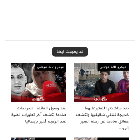
قد يعجبك ايضا
ميكرو لالة مولاتي
ميكرو لالة مولاتي
بعد مناشدتها للعثورعليهما
بعد وصول العائلة.. تصريحات
خديجة تلتقي شقيقيها وتكشف
صادمة تكشف آخر تطورات قضية
حقائق صادمة عن رحلة العبور
عبد الرحيم فقير بإيطاليا
إلى…