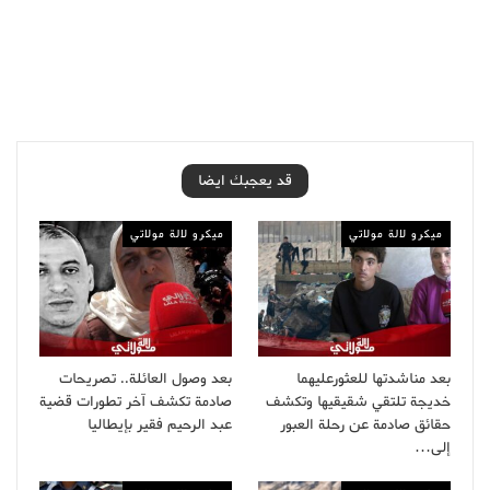
قد يعجبك ايضا
ميكرو لالة مولاتي
ميكرو لالة مولاتي
بعد مناشدتها للعثورعليهما
بعد وصول العائلة.. تصريحات
خديجة تلتقي شقيقيها وتكشف
صادمة تكشف آخر تطورات قضية
حقائق صادمة عن رحلة العبور
عبد الرحيم فقير بإيطاليا
إلى…