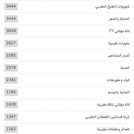
شهيوات الطبخ المغربي
3444
العناية بالشعر
3444
لالة مولاتي TV
3028
حلويات مغربية
2627
أخبار المشاهير
2585
الصحة
2579
كيك و طورطات
2341
العناية بالجسم
1785
لالة مولاتي اناقة مغربية
1639
ازياء فساتين القفطان المغربي
1347
عصائر و مقبلات مغربية
1162