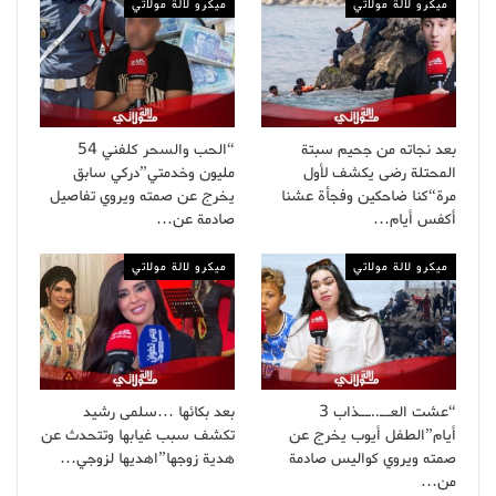
ميكرو لالة مولاتي
ميكرو لالة مولاتي
بعد نجاته من جحيم سبتة
“الحب والسحر كلفني 54
المحتلة رضى يكشف لأول
مليون وخدمتي”دركي سابق
مرة“كنا ضاحكين وفجأة عشنا
يخرج عن صمته ويروي تفاصيل
أكفس أيام…
صادمة عن…
ميكرو لالة مولاتي
ميكرو لالة مولاتي
“عشت العــ..ــذاب 3
بعد بكائها …سلمى رشيد
أيام”الطفل أيوب يخرج عن
تكشف سبب غيابها وتتحدث عن
صمته ويروي كواليس صادمة
هدية زوجها”اهديها لزوجي…
من…