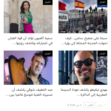
اخبار
اخبار
سبتة على صفيح ساخن.. كيف
سمية أكعبون تؤكد أن قوة الفنان
تحولت المدينة المحتلة إلى بؤرة…
في اختياراته وتكشف رؤيتها…
اخبار
اخبار
مهدي تيكيطو يكشف عودة السينما
عبد اللطيف شوقي يكشف أن
المغربية إلى الذاكرة…
مسيرته الفنية تتوسع عالميا بين…
سابق
التالى
1 من 6٬936