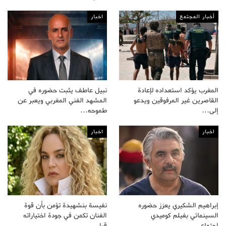
أخبار المجتمع
اخبار
المغرب يؤكد استعداده لإعادة
نبيل عاطف يثبت حضوره في
القاصرين غير المرفوقين ويدعو
المشهد الفني المغربي ويعبر عن
إلى…
طموحه…
اخبار
اخبار
إبراهيم الشكيري يعزز حضوره
نفيسة بنشهيدة تؤمن بأن قوة
السينمائي بفيلم كوميدي
الفنان تكمن في جودة اختياراته
اجتماعي…
قبل…