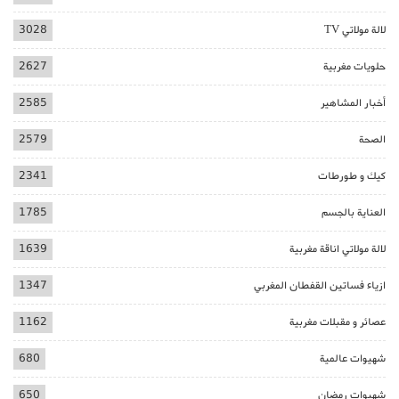
لالة مولاتي TV
3028
حلويات مغربية
2627
أخبار المشاهير
2585
الصحة
2579
كيك و طورطات
2341
العناية بالجسم
1785
لالة مولاتي اناقة مغربية
1639
ازياء فساتين القفطان المغربي
1347
عصائر و مقبلات مغربية
1162
شهيوات عالمية
680
شهيوات رمضان
650