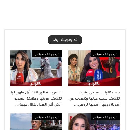
قد يعجبك ايضا
ميكرو لالة مولاتي
ميكرو لالة مولاتي
بعد بكائها …سلمى رشيد
“العروسة الهربانة” أول ظهور لها
تكشف سبب غيابها وتتحدث عن
تكشف هويتها وحقيقة الفيديو
هدية زوجها”اهديها لزوجي…
الذي أثار الجدل خلال موجة…
ميكرو لالة مولاتي
ميكرو لالة مولاتي