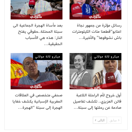
رسائل مؤثرة من جمهور نجاة
بعد مأساة الهجرة الجماعية الى
اعتابو“قطعنا مئات الكيلومترات
سبتة المحتلة..حقوقي يفتح
باش نشوفوها” والأخيرة…
النار: هذه هي الأسباب
الحقيقية…
ميكرو لالة مولاتي
ميكرو لالة مولاتي
أول خروج لأم الراحلة اللاعبة
صحفي متخصص في العلاقات
فاتن العزيزي.. تكشف تفاصيل
المغربية الإسبانية يكشف خفايا
صادمة عن رحلتها إلى سبتة…
الهجرة إلى سبتة “الهجرة…
سابق
التالى