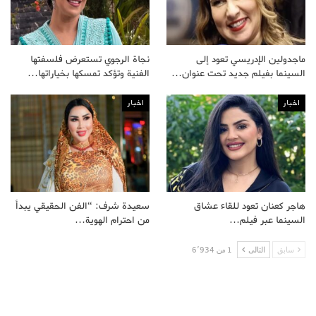
ماجدولين الإدريسي تعود إلى
نجاة الرجوي تستعرض فلسفتها
السينما بفيلم جديد تحت عنوان…
الفنية وتؤكد تمسكها بخياراتها…
اخبار
اخبار
هاجر كعنان تعود للقاء عشاق
سعيدة شرف: “الفن الحقيقي يبدأ
السينما عبر فيلم…
من احترام الهوية…
سابق
التالى
1 من 6٬934