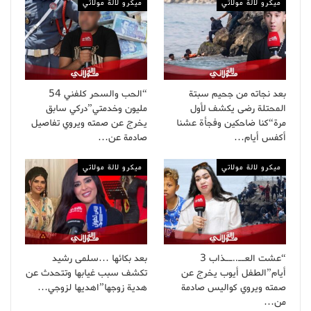
ميكرو لالة مولاتي
ميكرو لالة مولاتي
بعد نجاته من جحيم سبتة
“الحب والسحر كلفني 54
المحتلة رضى يكشف لأول
مليون وخدمتي”دركي سابق
مرة“كنا ضاحكين وفجأة عشنا
يخرج عن صمته ويروي تفاصيل
أكفس أيام…
صادمة عن…
ميكرو لالة مولاتي
ميكرو لالة مولاتي
“عشت العــ..ــذاب 3
بعد بكائها …سلمى رشيد
أيام”الطفل أيوب يخرج عن
تكشف سبب غيابها وتتحدث عن
صمته ويروي كواليس صادمة
هدية زوجها”اهديها لزوجي…
من…