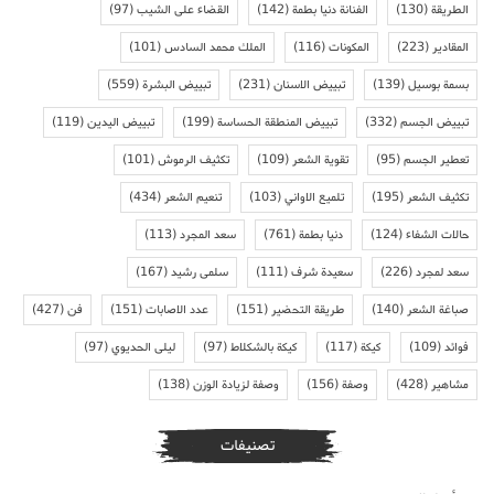
الطريقة
(130)
الفنانة دنيا بطمة
(142)
القضاء على الشيب
(97)
المقادير
(223)
المكونات
(116)
الملك محمد السادس
(101)
بسمة بوسيل
(139)
تبييض الاسنان
(231)
تبييض البشرة
(559)
تبييض الجسم
(332)
تبييض المنطقة الحساسة
(199)
تبييض اليدين
(119)
تعطير الجسم
(95)
تقوية الشعر
(109)
تكثيف الرموش
(101)
تكثيف الشعر
(195)
تلميع الاواني
(103)
تنعيم الشعر
(434)
حالات الشفاء
(124)
دنيا بطمة
(761)
سعد المجرد
(113)
سعد لمجرد
(226)
سعيدة شرف
(111)
سلمى رشيد
(167)
صباغة الشعر
(140)
طريقة التحضير
(151)
عدد الاصابات
(151)
فن
(427)
فوائد
(109)
كيكة
(117)
كيكة بالشكلاط
(97)
ليلى الحديوي
(97)
مشاهير
(428)
وصفة
(156)
وصفة لزيادة الوزن
(138)
تصنيفات