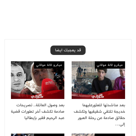
قد يعجبك ايضا
ميكرو لالة مولاتي
ميكرو لالة مولاتي
بعد مناشدتها للعثورعليهما
بعد وصول العائلة.. تصريحات
خديجة تلتقي شقيقيها وتكشف
صادمة تكشف آخر تطورات قضية
حقائق صادمة عن رحلة العبور
عبد الرحيم فقير بإيطاليا
إلى…