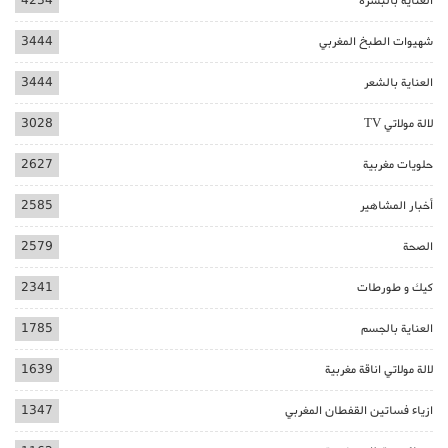
العناية بالبشرة
4234
شهيوات الطبخ المغربي
3444
العناية بالشعر
3444
لالة مولاتي TV
3028
حلويات مغربية
2627
أخبار المشاهير
2585
الصحة
2579
كيك و طورطات
2341
العناية بالجسم
1785
لالة مولاتي اناقة مغربية
1639
ازياء فساتين القفطان المغربي
1347