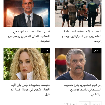
المغرب يؤكد استعداده لإعادة
نبيل عاطف يثبت حضوره في
القاصرين غير المرفوقين ويدعو
المشهد الفني المغربي ويعبر عن
إلى…
طموحه…
اخبار
اخبار
إبراهيم الشكيري يعزز حضوره
نفيسة بنشهيدة تؤمن بأن قوة
السينمائي بفيلم كوميدي
الفنان تكمن في جودة اختياراته
اجتماعي…
قبل…
سابق
التالى
1 من 6٬937