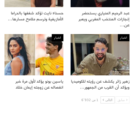
عبد الرحيم المنياري يستحضر
حسناء نايت تؤكد شغفها بالدراما
إنجازات المنتخب المغربي ويعبر
الأمازيغية وترسم ملامح مسارها…
عن…
اخبار
اخبار
زهير زائر يكشف عن رؤيته للكوميديا
ياسين بونو يؤكد لأول مرة خبر
ويؤكد أن القرب من الجمهور…
انفصاله عن زوجته إيمان خلاد
سابق
التالى
1 من 6٬932