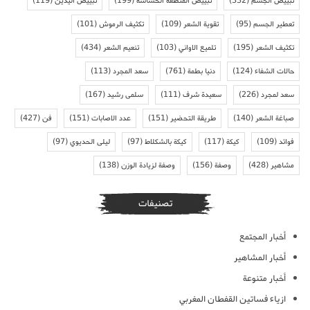
تبييض الجسم
(332)
تبييض المنطقة الحساسة
(199)
تبييض اليدين
(119)
تعطير الجسم
(95)
تقوية الشعر
(109)
تكثيف الرموش
(101)
تكثيف الشعر
(195)
تلميع الاواني
(103)
تنعيم الشعر
(434)
حالات الشفاء
(124)
دنيا بطمة
(761)
سعد المجرد
(113)
سعد لمجرد
(226)
سعيدة شرف
(111)
سلمى رشيد
(167)
صباغة الشعر
(140)
طريقة التحضير
(151)
عدد الاصابات
(151)
فن
(427)
فوائد
(109)
كيكة
(117)
كيكة بالشكلاط
(97)
ليلى الحديوي
(97)
مشاهير
(428)
وصفة
(156)
وصفة لزيادة الوزن
(138)
تصنيفات
أخبار المجتمع
أخبار المشاهير
أخبار متنوعة
ازياء فساتين القفطان المغربي