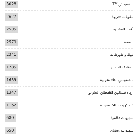
لالة مولاتي TV
3028
حلويات مغربية
2627
أخبار المشاهير
2585
الصحة
2579
كيك و طورطات
2341
العناية بالجسم
1785
لالة مولاتي اناقة مغربية
1639
ازياء فساتين القفطان المغربي
1347
عصائر و مقبلات مغربية
1162
شهيوات عالمية
680
شهيوات رمضان
650