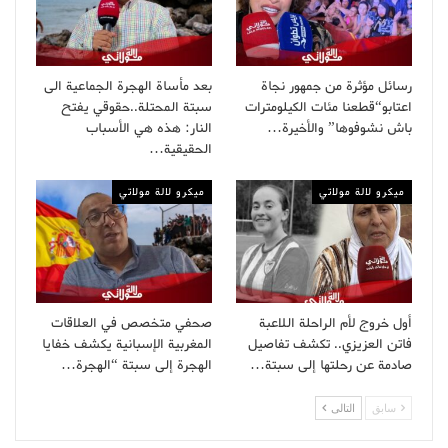
رسائل مؤثرة من جمهور نجاة
بعد مأساة الهجرة الجماعية الى
اعتابو“قطعنا مئات الكيلومترات
سبتة المحتلة..حقوقي يفتح
باش نشوفوها” والأخيرة…
النار: هذه هي الأسباب
الحقيقية…
ميكرو لالة مولاتي
ميكرو لالة مولاتي
أول خروج لأم الراحلة اللاعبة
صحفي متخصص في العلاقات
فاتن العزيزي.. تكشف تفاصيل
المغربية الإسبانية يكشف خفايا
صادمة عن رحلتها إلى سبتة…
الهجرة إلى سبتة “الهجرة…
سابق
التالى