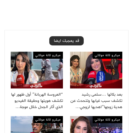
قد يعجبك ايضا
ميكرو لالة مولاتي
ميكرو لالة مولاتي
بعد بكائها …سلمى رشيد
“العروسة الهربانة” أول ظهور لها
تكشف سبب غيابها وتتحدث عن
تكشف هويتها وحقيقة الفيديو
هدية زوجها”اهديها لزوجي…
الذي أثار الجدل خلال موجة…
ميكرو لالة مولاتي
ميكرو لالة مولاتي