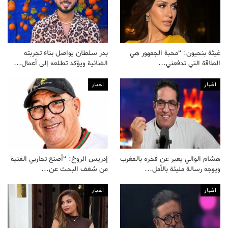
غيثة بنحيون: “محبة الجمهور هي
بدر سلطان يواصل بناء تجربته
الطاقة التي تدفعني…
الغنائية ويؤكد تطلعه إلى أعمال…
اخبار
اخبار
هشام الوالي يعبر عن فخره بالمغرب
إدريس الروخ: “أصنع تجاربي الفنية
ويوجه رسالة مليئة بالأمل…
من شغف البحث عن…
اخبار
اخبار