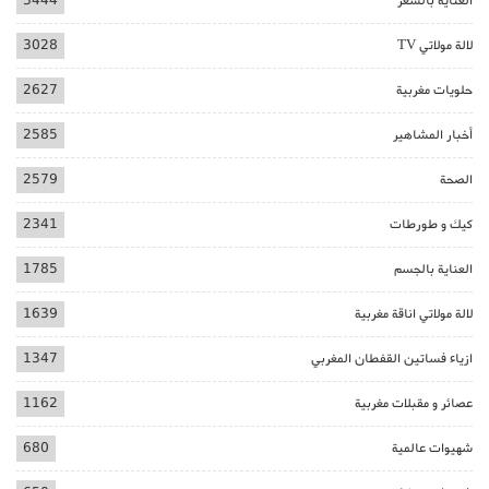
العناية بالشعر
3444
لالة مولاتي TV
3028
حلويات مغربية
2627
أخبار المشاهير
2585
الصحة
2579
كيك و طورطات
2341
العناية بالجسم
1785
لالة مولاتي اناقة مغربية
1639
ازياء فساتين القفطان المغربي
1347
عصائر و مقبلات مغربية
1162
شهيوات عالمية
680