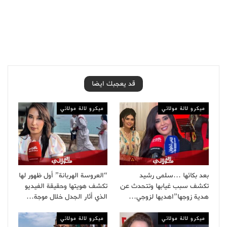
قد يعجبك ايضا
ميكرو لالة مولاتي
ميكرو لالة مولاتي
بعد بكائها …سلمى رشيد
“العروسة الهربانة” أول ظهور لها
تكشف سبب غيابها وتتحدث عن
تكشف هويتها وحقيقة الفيديو
هدية زوجها”اهديها لزوجي…
الذي أثار الجدل خلال موجة…
ميكرو لالة مولاتي
ميكرو لالة مولاتي