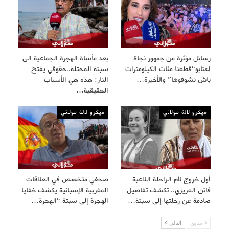
رسائل مؤثرة من جمهور نجاة
بعد مأساة الهجرة الجماعية الى
اعتابو“قطعنا مئات الكيلومترات
سبتة المحتلة..حقوقي يفتح
باش نشوفوها” والأخيرة…
النار: هذه هي الأسباب
الحقيقية…
ميكرو لالة مولاتي
ميكرو لالة مولاتي
أول خروج لأم الراحلة اللاعبة
صحفي متخصص في العلاقات
فاتن العزيزي.. تكشف تفاصيل
المغربية الإسبانية يكشف خفايا
صادمة عن رحلتها إلى سبتة…
الهجرة إلى سبتة “الهجرة…
سابق
التالى