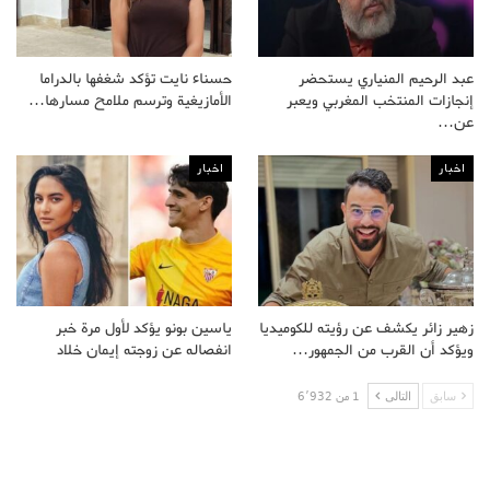
عبد الرحيم المنياري يستحضر
حسناء نايت تؤكد شغفها بالدراما
إنجازات المنتخب المغربي ويعبر
الأمازيغية وترسم ملامح مسارها…
عن…
اخبار
اخبار
زهير زائر يكشف عن رؤيته للكوميديا
ياسين بونو يؤكد لأول مرة خبر
ويؤكد أن القرب من الجمهور…
انفصاله عن زوجته إيمان خلاد
سابق
التالى
1 من 6٬932