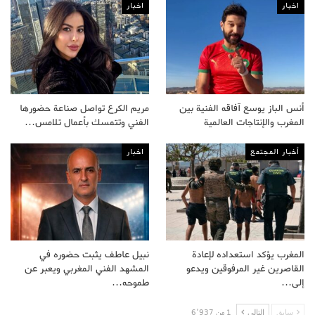
اخبار
اخبار
أنس الباز يوسع آفاقه الفنية بين
مريم الكرع تواصل صناعة حضورها
المغرب والإنتاجات العالمية
الفني وتتمسك بأعمال تلامس…
أخبار المجتمع
اخبار
المغرب يؤكد استعداده لإعادة
نبيل عاطف يثبت حضوره في
القاصرين غير المرفوقين ويدعو
المشهد الفني المغربي ويعبر عن
إلى…
طموحه…
سابق
التالى
1 من 6٬937