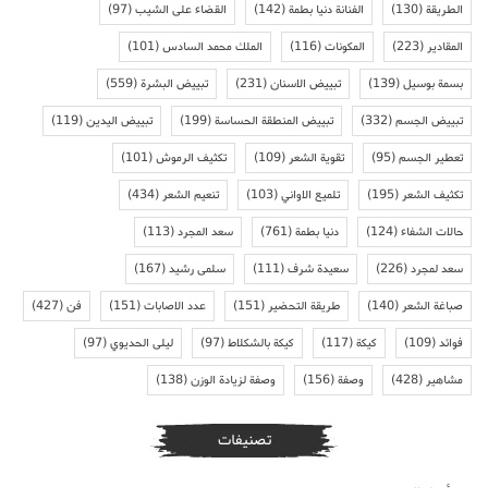
الطريقة
(130)
الفنانة دنيا بطمة
(142)
القضاء على الشيب
(97)
المقادير
(223)
المكونات
(116)
الملك محمد السادس
(101)
بسمة بوسيل
(139)
تبييض الاسنان
(231)
تبييض البشرة
(559)
تبييض الجسم
(332)
تبييض المنطقة الحساسة
(199)
تبييض اليدين
(119)
تعطير الجسم
(95)
تقوية الشعر
(109)
تكثيف الرموش
(101)
تكثيف الشعر
(195)
تلميع الاواني
(103)
تنعيم الشعر
(434)
حالات الشفاء
(124)
دنيا بطمة
(761)
سعد المجرد
(113)
سعد لمجرد
(226)
سعيدة شرف
(111)
سلمى رشيد
(167)
صباغة الشعر
(140)
طريقة التحضير
(151)
عدد الاصابات
(151)
فن
(427)
فوائد
(109)
كيكة
(117)
كيكة بالشكلاط
(97)
ليلى الحديوي
(97)
مشاهير
(428)
وصفة
(156)
وصفة لزيادة الوزن
(138)
تصنيفات