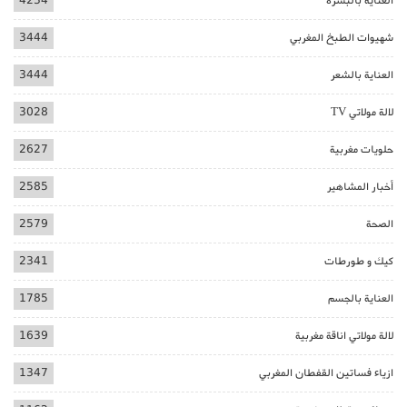
العناية بالبشرة
4234
شهيوات الطبخ المغربي
3444
العناية بالشعر
3444
لالة مولاتي TV
3028
حلويات مغربية
2627
أخبار المشاهير
2585
الصحة
2579
كيك و طورطات
2341
العناية بالجسم
1785
لالة مولاتي اناقة مغربية
1639
ازياء فساتين القفطان المغربي
1347