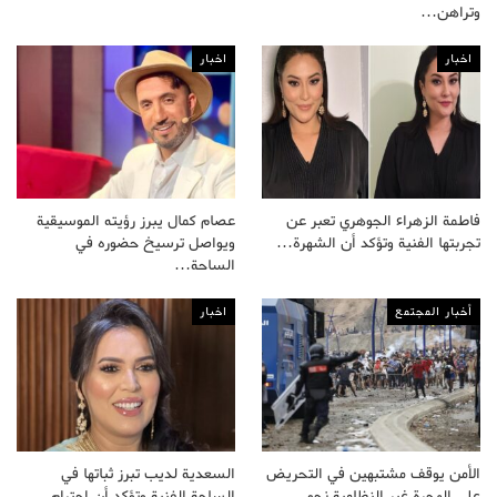
وتراهن…
اخبار
اخبار
فاطمة الزهراء الجوهري تعبر عن
عصام كمال يبرز رؤيته الموسيقية
تجربتها الفنية وتؤكد أن الشهرة…
ويواصل ترسيخ حضوره في
الساحة…
أخبار المجتمع
اخبار
الأمن يوقف مشتبهين في التحريض
السعدية لديب تبرز ثباتها في
على الهجرة غير النظامية نحو…
الساحة الفنية وتؤكد أن احترام…