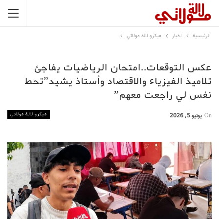
الرئيسية
اخبار
ميكرو لالة مولاتي
عكس التوقعات..امتحان الرياضيات يفاجئ
تلاميذ الفيزياء والاقتصاد وأستاذ يشيد”تحط
نفس لي راجعت معهم”
ميكرو لالة مولاتي
On
يونيو 5, 2026