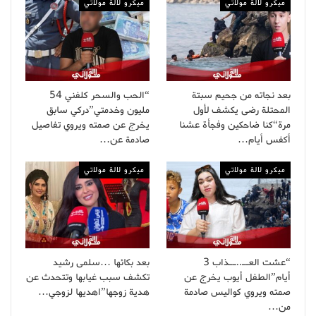
ميكرو لالة مولاتي
ميكرو لالة مولاتي
بعد نجاته من جحيم سبتة
“الحب والسحر كلفني 54
المحتلة رضى يكشف لأول
مليون وخدمتي”دركي سابق
مرة“كنا ضاحكين وفجأة عشنا
يخرج عن صمته ويروي تفاصيل
أكفس أيام…
صادمة عن…
ميكرو لالة مولاتي
ميكرو لالة مولاتي
“عشت العــ..ــذاب 3
بعد بكائها …سلمى رشيد
أيام”الطفل أيوب يخرج عن
تكشف سبب غيابها وتتحدث عن
صمته ويروي كواليس صادمة
هدية زوجها”اهديها لزوجي…
من…