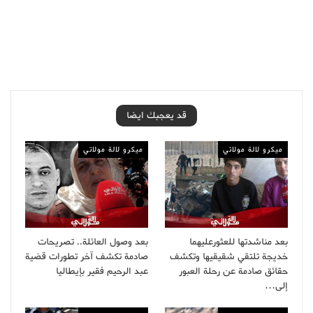
قد يعجبك ايضا
ميكرو لالة مولاتي
ميكرو لالة مولاتي
بعد مناشدتها للعثورعليهما
بعد وصول العائلة.. تصريحات
خديجة تلتقي شقيقيها وتكشف
صادمة تكشف آخر تطورات قضية
حقائق صادمة عن رحلة العبور
عبد الرحيم فقير بإيطاليا
إلى…