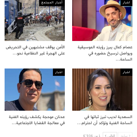
اخبار
أخبار المجتمع
عصام كمال يبرز رؤيته الموسيقية
الأمن يوقف مشتبهين في التحريض
ويواصل ترسيخ حضوره في
على الهجرة غير النظامية نحو…
الساحة…
اخبار
اخبار
السعدية لديب تبرز ثباتها في
عدنان موحجة يكشف رؤيته الفنية
الساحة الفنية وتؤكد أن احترام…
في معالجة القضايا الاجتماعية…
سابق
التالى
1 من 6٬936