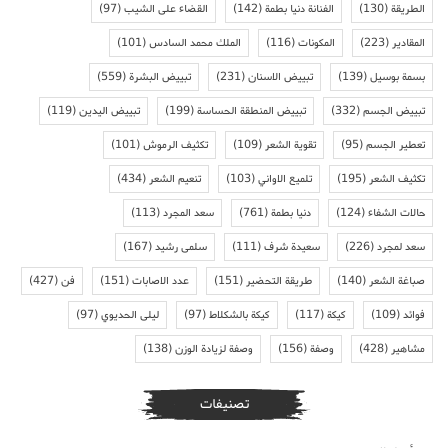
الطريقة
(130)
الفنانة دنيا بطمة
(142)
القضاء على الشيب
(97)
المقادير
(223)
المكونات
(116)
الملك محمد السادس
(101)
بسمة بوسيل
(139)
تبييض الاسنان
(231)
تبييض البشرة
(559)
تبييض الجسم
(332)
تبييض المنطقة الحساسة
(199)
تبييض اليدين
(119)
تعطير الجسم
(95)
تقوية الشعر
(109)
تكثيف الرموش
(101)
تكثيف الشعر
(195)
تلميع الاواني
(103)
تنعيم الشعر
(434)
حالات الشفاء
(124)
دنيا بطمة
(761)
سعد المجرد
(113)
سعد لمجرد
(226)
سعيدة شرف
(111)
سلمى رشيد
(167)
صباغة الشعر
(140)
طريقة التحضير
(151)
عدد الاصابات
(151)
فن
(427)
فوائد
(109)
كيكة
(117)
كيكة بالشكلاط
(97)
ليلى الحديوي
(97)
مشاهير
(428)
وصفة
(156)
وصفة لزيادة الوزن
(138)
تصنيفات