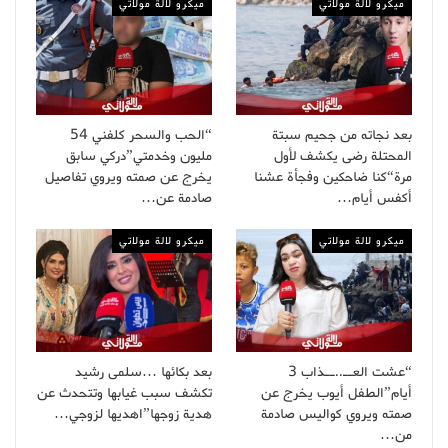
ميكرو لالة مولاتي
ميكرو لالة مولاتي
بعد نجاته من جحيم سبتة
“الحب والسحر كلفني 54
المحتلة رضى يكشف لأول
مليون وخدمتي”دركي سابق
مرة“كنا ضاحكين وفجأة عشنا
يخرج عن صمته ويروي تفاصيل
أكفس أيام…
صادمة عن…
ميكرو لالة مولاتي
ميكرو لالة مولاتي
“عشت العــ..ــذاب 3
بعد بكائها …سلمى رشيد
أيام”الطفل أيوب يخرج عن
تكشف سبب غيابها وتتحدث عن
صمته ويروي كواليس صادمة
هدية زوجها”اهديها لزوجي…
من…