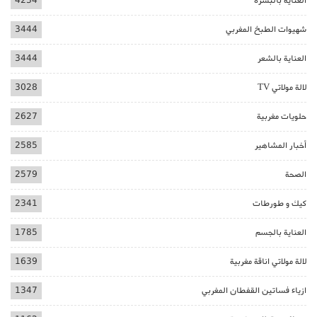
العناية بالبشرة
4234
شهيوات الطبخ المغربي
3444
العناية بالشعر
3444
لالة مولاتي TV
3028
حلويات مغربية
2627
أخبار المشاهير
2585
الصحة
2579
كيك و طورطات
2341
العناية بالجسم
1785
لالة مولاتي اناقة مغربية
1639
ازياء فساتين القفطان المغربي
1347