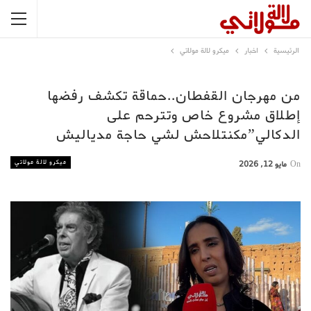
الرئيسية
اخبار
ميكرو لالة مولاتي
من مهرجان القفطان..حماقة تكشف رفضها
إطلاق مشروع خاص وتترحم على
الدكالي”مكنتلاحش لشي حاجة مدياليش
ميكرو لالة مولاتي
On
مايو 12, 2026