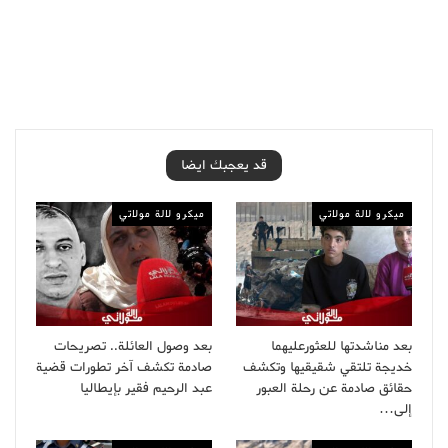
قد يعجبك ايضا
ميكرو لالة مولاتي
ميكرو لالة مولاتي
بعد مناشدتها للعثورعليهما
بعد وصول العائلة.. تصريحات
خديجة تلتقي شقيقيها وتكشف
صادمة تكشف آخر تطورات قضية
حقائق صادمة عن رحلة العبور
عبد الرحيم فقير بإيطاليا
إلى…