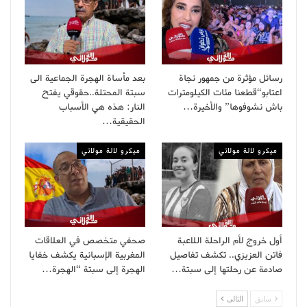
رسائل مؤثرة من جمهور نجاة
بعد مأساة الهجرة الجماعية الى
اعتابو“قطعنا مئات الكيلومترات
سبتة المحتلة..حقوقي يفتح
باش نشوفوها” والأخيرة…
النار: هذه هي الأسباب
الحقيقية…
ميكرو لالة مولاتي
ميكرو لالة مولاتي
أول خروج لأم الراحلة اللاعبة
صحفي متخصص في العلاقات
فاتن العزيزي.. تكشف تفاصيل
المغربية الإسبانية يكشف خفايا
صادمة عن رحلتها إلى سبتة…
الهجرة إلى سبتة “الهجرة…
سابق
التالى