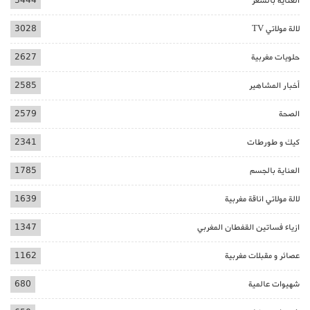
العناية بالشعر
3444
لالة مولاتي TV
3028
حلويات مغربية
2627
أخبار المشاهير
2585
الصحة
2579
كيك و طورطات
2341
العناية بالجسم
1785
لالة مولاتي اناقة مغربية
1639
ازياء فساتين القفطان المغربي
1347
عصائر و مقبلات مغربية
1162
شهيوات عالمية
680