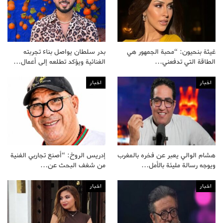
غيثة بنحيون: “محبة الجمهور هي
بدر سلطان يواصل بناء تجربته
الطاقة التي تدفعني…
الغنائية ويؤكد تطلعه إلى أعمال…
اخبار
اخبار
هشام الوالي يعبر عن فخره بالمغرب
إدريس الروخ: “أصنع تجاربي الفنية
ويوجه رسالة مليئة بالأمل…
من شغف البحث عن…
اخبار
اخبار