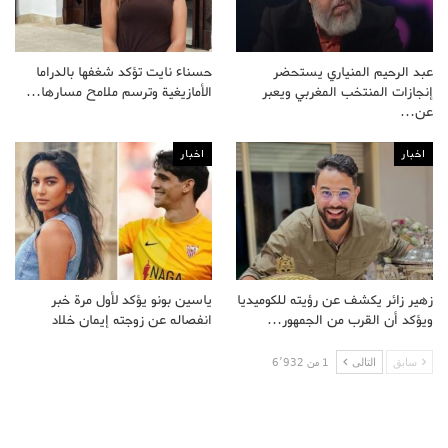
عبد الرحيم المنياري يستحضر
حسناء نايت تؤكد شغفها بالدراما
إنجازات المنتخب المغربي ويعبر
الأمازيغية وترسم ملامح مسارها…
عن…
اخبار
اخبار
زهير زائر يكشف عن رؤيته للكوميديا
ياسين بونو يؤكد لأول مرة خبر
ويؤكد أن القرب من الجمهور…
انفصاله عن زوجته إيمان خلاد
سابق
التالى
1 من 6٬932