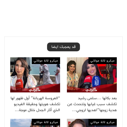
قد يعجبك ايضا
ميكرو لالة مولاتي
ميكرو لالة مولاتي
بعد بكائها …سلمى رشيد
“العروسة الهربانة” أول ظهور لها
تكشف سبب غيابها وتتحدث عن
تكشف هويتها وحقيقة الفيديو
هدية زوجها”اهديها لزوجي…
الذي أثار الجدل خلال موجة…
ميكرو لالة مولاتي
ميكرو لالة مولاتي