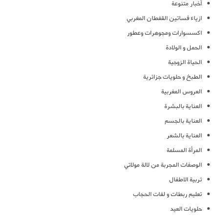
أخبار متنوعة
ازياء فساتين القفطان المغربي
اكسسوارات ومجوهرات وعطور
الحمل و الولادة
الحياة الزوجية
الطبخ و حلويات جزائرية
العروس المغربية
العناية بالبشرة
العناية بالجسم
العناية بالشعر
المرأة المسلمة
الوصفات المجربة من لالة مولاتي
تربية الاطفال
تعليم ربطات و لفات الحجاب
حلويات العيد