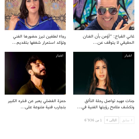
غاني القباج: “أؤمن بأن الفنان
رجاء لطفين تبرز حضورها الفني
الحقيقي لا يتوقف عن…
وتؤكد استمرار شغفها بتقديم…
اخبار
اخبار
جنات مهيد تواصل رحلة التألق
حمزة الفضلي يعبر عن فخره الكبير
وتكشف ملامح رؤيتها الفنية في…
بتجارب فنية متنوعة على…
سابق
التالى
1 من 6٬936