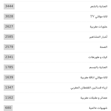
العناية بالشعر
3444
لالة مولاتي TV
3028
حلويات مغربية
2627
أخبار المشاهير
2585
الصحة
2579
كيك و طورطات
2341
العناية بالجسم
1785
لالة مولاتي اناقة مغربية
1639
ازياء فساتين القفطان المغربي
1347
عصائر و مقبلات مغربية
1162
شهيوات عالمية
680