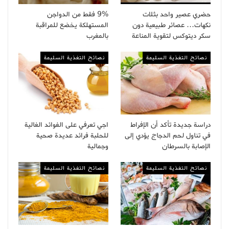
حضري عصير واحد بثلات
9% فقط من الدواجن
نكهات… عصائر طبيعية دون
المستهلكة يخضع للمراقبة
سكر ديتوكس لتقوية المناعة
بالمغرب
نصائح التغذية السليمة
نصائح التغذية السليمة
دراسة جديدة تأكد أن الإفراط
اجي تعرفي على الفوائد الغالية
في تناول لحم الدجاج يؤدي إلى
للحلبة فرائد عديدة صحية
الإصابة بالسرطان
وجمالية
نصائح التغذية السليمة
نصائح التغذية السليمة