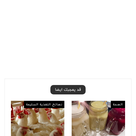
قد يعجبك ايضا
الصحة
نصائح التغذية السليمة