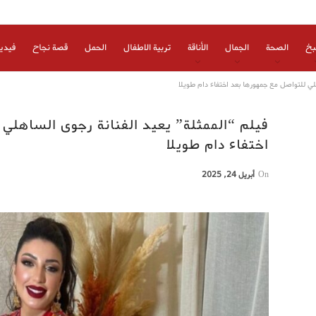
بخ
الصحة
الجمال
الأناقة
تربية الاطفال
الحمل
قصة نجاح
فيدي
لي للتواصل مع جمهورها بعد اختفاء دام طويلا
فيلم “الممثلة” يعيد الفنانة رجوى الساهلي
اختفاء دام طويلا
On
أبريل 24, 2025