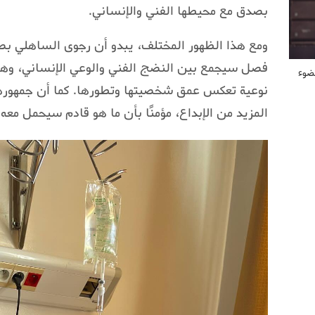
بصدق مع محيطها الفني والإنساني.
ومع هذا الظهور المختلف، يبدو أن رجوى الساهلي ب
فصل سيجمع بين النضج الفني والوعي الإنساني، وهي
ضوء
نوعية تعكس عمق شخصيتها وتطورها. كما أن جمهورها 
المزيد من الإبداع، مؤمنًا بأن ما هو قادم سيحمل معه 