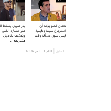
نعمان لحلو يؤكد أن
بدر صبري يسلط ال
استرجاع سبتة ومليلية
على مساره الفني
ليس سوى مسألة وقت
ويكشف تفاصيل
مشاريعه…
سابق
التالى
1 من 6٬936