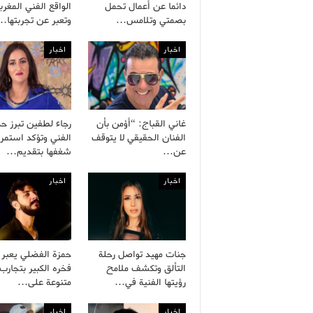
دائما عن أعمال تحمل
الواقع الفني المغرب
بصمتي وتلامس…
وتعبر عن تجربتها…
اخبار
اخبار
غاني القباج: “أؤمن بأن
رجاء لطفين تبرز ح
الفنان الحقيقي لا يتوقف
الفني وتؤكد استمرا
عن…
شغفها بتقديم…
اخبار
اخبار
جنات مهيد تواصل رحلة
حمزة الفضلي يعبر
التألق وتكشف ملامح
فخره الكبير بتجارب 
رؤيتها الفنية في…
متنوعة على…
اخبار
اخبار