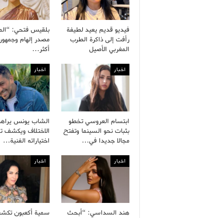
فيديو قديم يعيد لطيفة
بلقيس فتحي: “الم
رأفت إلى ذاكرة الطرب
مصدر إلهام وجمهور
المغربي الأصيل
أكثر…
اخبار
اخبار
ابتسام العروسي تخطو
الشاب يونس يراه
بثبات نحو السينما وتفتح
الاختلاف ويكشف ت
مجالا جديدا في…
اختياراته الفنية…
اخبار
اخبار
هند السداسي: “أبحث
سمية أكعبون تكش