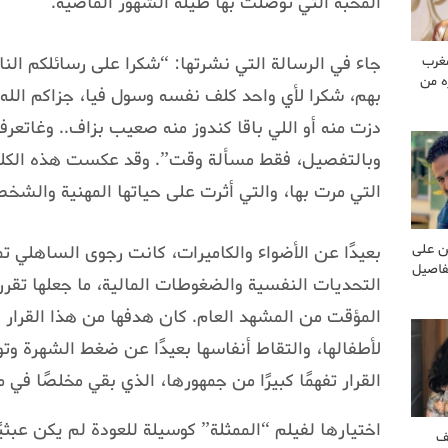
المحبة التي توصلت بها طيلة الشهور الماضية.
جاء في الرسالة التي نشرتها: “شكرا على رسائلكم ال
غرب
ه من
بهم، شكرا لأي واحد كلف نفسه وسول فيا، جزاكم الله
دزت منه أو اللي باقا كندوز منه صعيب بزاف.. وغاتع
وبالتفصيل، فقط مسألة وقت”. وقد عكست هذه الكل
التي مرت بها، والتي أثرت على حياتها المهنية والشخص
بعيدًا عن الأضواء والكاميرات، كانت رجوى الساهلي ت
ن على
فاصيل
التحديات النفسية والضغوطات المالية، ما جعلها تقر
المؤقت من المشهد العام. كان هدفها من هذا القرار ال
لأطفالها، والتقاط أنفاسها بعيدًا عن ضغط الشهرة وت
القرار تفهمًا كبيرًا من جمهورها، الذي بقي مخلصًا في 
اختيارها لفيلم “الممثلة” كوسيلة للعودة لم يكن عبثيً
ف