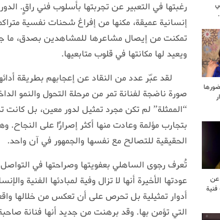
ي
رغبتها في التعبير عن تجربتها بأسلوب فني راقٍ. الدور
إنسانية عميقة، مكنها من إفراغ شحنات نفسية متراكمة
تمكنت من إيصال مشاعرها للمشاهدين بصدق، ما جعل الف
ويعيد لها مكانتها في قلوب متابعيها.
لقد عبّر عدد من النقاد عن إعجابهم بطريقة أدائ
ضورها
صورة ناضجة لفنانة تمر من مرحلة التحول والنمو الدا
ر
“الممثلة” لم تكن مجرد تمثيل لدور معين، بل كانت تجس
بتجارب مؤلمة وعادت منها أكثر إصرارًا على النجاح. و
الحقيقية للتصالح مع نفسها والجمهور في آن واحد.
تُعرف رجوى الساهلي بعفويتها وصراحتها في التواصل 
عودتها الأخيرة أنها لا تزال وفية لمبادئها الفنية والإ
 عن
فنية
أدوار تمثيلية بل تحرص على أن تعكس من خلالها واقع
التي تؤمن بها. وقد برهنت من جديد أنها فنانة صاحبة