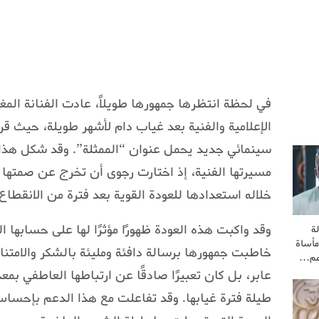
في لحظة انتظرها جمهورها طويلاً، عادت الفنانة الم
الإعلامية والفنية بعد غياب دام لأشهر طويلة، حيث 
سينمائي جديد يحمل عنوان “الممثلة”. وقد شكل هذا
مسيرتها الفنية، إذ اختارت رجوى أن تخرج عن صمتها 
خلاله استعدادها للعودة القوية بعد فترة من الانقطاع 
وقد واكبت هذه العودة ظهورًا مؤثرًا لها على حسابه
ة
مأساة
خاطبت جمهورها برسالة دافئة ومليئة بالشكر والامتن
هم…
عابر، بل كان تعبيرًا صادقًا عن ارتباطها العاطفي بمع
طيلة فترة غيابها. وقد تفاعلت مع هذا الدعم بإحسا