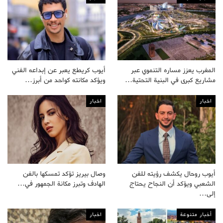
المغرب يعزز مساره التنموي عبر
أيوب كريطع يعبر عن إبداعه الفني
مشاريع كبرى في البنية التحتية…
ويؤكد مكانته كواحد من أبرز…
اخبار
اخبار
أيوب روحال يكشف رؤيته للفن
وصال بيريز تؤكد تمسكها بالفن
الشعبي ويؤكد أن النجاح يحتاج
الهادف وتبرز مكانة الجمهور في…
إلى…
أخبار متنوعة
اخبار