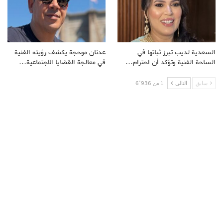
السعدية لديب تبرز ثباتها في
عدنان موحجة يكشف رؤيته الفنية
الساحة الفنية وتؤكد أن احترام…
في معالجة القضايا الاجتماعية…
سابق
التالى
1 من 6٬936