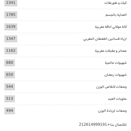
كيك و طورطات
2341
العناية بالجسم
1785
لالة مولاتي اناقة مغربية
1639
ازياء فساتين القفطان المغربي
1347
عصائر و مقبلات مغربية
1162
شهيوات عالمية
680
شهيوات رمضان
650
وصفات لانقاص الوزن
544
حلويات العيد
513
وصفات لزيادة الوزن
494
للاتصال بنا+212614999191