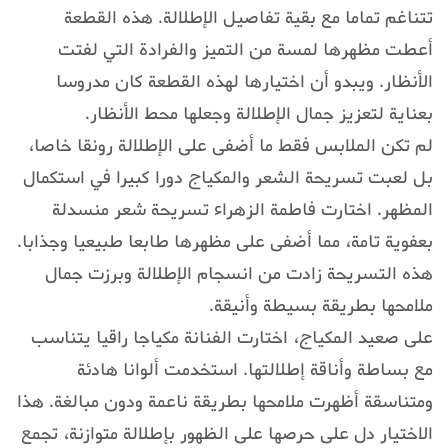
تتناغم تماما مع بقية تفاصيل الإطلالة. هذه القطعة
أعطت مظهرها لمسة من التميز والفرادة التي لفتت
الأنظار. ويبدو أن اختيارها لهذه القطعة كان مدروسا
بعناية لتعزيز جمال الإطلالة وجعلها محط الأنظار.
لم تكن الملابس فقط ما أضفى على الإطلالة رونقا خاصا،
بل لعبت تسريحة الشعر والمكياج دورا كبيرا في استكمال
المظهر. اختارت فاطمة الزهراء تسريحة شعر منسدلة
بعفوية تامة، مما أضفى على مظهرها طابعا طبيعيا وجذابا.
هذه التسريحة زادت من انسجام الإطلالة وبرزت جمال
ملامحها بطريقة بسيطة وأنيقة.
على صعيد المكياج، اختارت الفنانة مكياجا راقيا يتناسب
مع بساطة وأناقة إطلالتها. استخدمت ألوانا هادئة
ومتناسقة أظهرت ملامحها بطريقة ناعمة ودون مبالغة. هذا
الاختيار دل على حرصها على الظهور بإطلالة متوازنة، تجمع