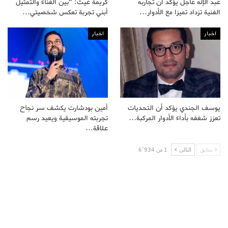
عبد الإله عاجل يؤكد أن تجاربه
كريمة غيث: “بين الغناء والتمثيل
الفنية تزداد تميزا مع الأدوار…
أبني تجربة تعكس شخصيتي…
اخبار
اخبار
يوسف الجندي يؤكد أن التحديات
أمين بودشارت يكشف سر نجاح
تعزز شغفه بأداء الأدوار المركبة…
تجربته الموسيقية ويعيد رسم
علاقة…
سابق
التالى
1 من 6٬934