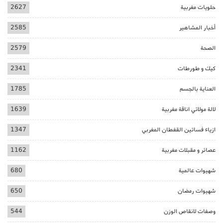
حلويات مغربية
2627
أخبار المشاهير
2585
الصحة
2579
كيك و طورطات
2341
العناية بالجسم
1785
لالة مولاتي اناقة مغربية
1639
ازياء فساتين القفطان المغربي
1347
عصائر و مقبلات مغربية
1162
شهيوات عالمية
680
شهيوات رمضان
650
وصفات لانقاص الوزن
544