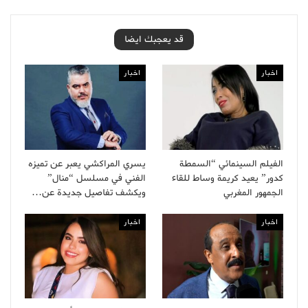
قد يعجبك ايضا
اخبار
اخبار
الفيلم السينمائي “السمطة
يسري المراكشي يعبر عن تميزه
كدور” يعيد كريمة وساط للقاء
الفني في مسلسل “منال”
الجمهور المغربي
ويكشف تفاصيل جديدة عن…
اخبار
اخبار