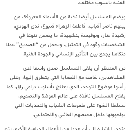
الفنية بأسلوب مختلف.
ويضم المسلسل أيضا نخبة من الأسماء المعروفة، من
بينهم ناصر أقباب، فاطمة الزهراء قنبوع، ندى الهودي،
رشيدة منار، ونوفيسة بنشهيدة، ما يضمن تنوعا في
الشخصيات وقوة في التمثيل، ويجعل من “الصديق” عملا
متكاملا يجمع بين التأثير الإنساني والجودة الفنية.
من المنتظر أن يلقى المسلسل صدى واسعا لدى
المشاهدين، خاصة مع القضايا التي يتطرق إليها، وعلى
رأسها موضوع التوحد، الذي يعالج بأسلوب درامي راق. كما
يفتح المسلسل نافذة على عالم الموضة والتصميم،
مسلطا الضوء على طموحات الشباب والتحديات التي
يواجهونها داخل محيطهم العائلي والاجتماعي.
وتجدر الإشارة إلى أن عددا من الأعمال الدرامية الأخرى يتم