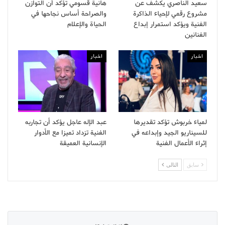
سعيد الناصري يكشف عن
هانية قسومي تؤكد أن التوازن
مشروع رقمي لإحياء الذاكرة
والصراحة أساس نجاحها في
الفنية ويؤكد استمرار إبداع
الحياة والإعلام
الفنانين
اخبار
اخبار
لمياء خربوش تؤكد تقديرها
عبد الإله عاجل يؤكد أن تجاربه
للسيناريو الجيد وإبداعه في
الفنية تزداد تميزا مع الأدوار
إثراء الأعمال الفنية
الإنسانية العميقة
سابق
التالى