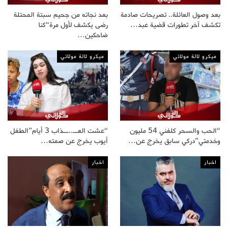
بعد وصول العائلة.. تصريحات صادمة
بعد نجاته من جحيم سبتة المحتلة
تكشف آخر تطورات قضية عبد…
رضى يكشف لأول مرة“كنا
ضاحكين…
ميكرو لالة مولاتي
ميكرو لالة مولاتي
“الحب والسحر كلفني 54 مليون
“عشت العــ..ــذاب 3 أيام”الطفل
وخدمتي”دركي سابق يخرج عن…
أيوب يخرج عن صمته…
اخبار
اخبار