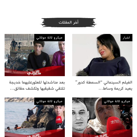
أخر المقلات
اخبار
ميكرو لالة مولاتي
الفيلم السينمائي “السمطة كدور”
بعد مناشدتها للعثورعليهما خديجة
يعيد كريمة وساط…
تلتقي شقيقيها وتكشف حقائق…
ميكرو لالة مولاتي
ميكرو لالة مولاتي