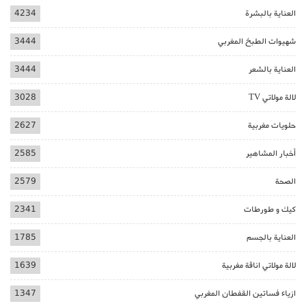
العناية بالبشرة
4234
شهيوات الطبخ المغربي
3444
العناية بالشعر
3444
لالة مولاتي TV
3028
حلويات مغربية
2627
أخبار المشاهير
2585
الصحة
2579
كيك و طورطات
2341
العناية بالجسم
1785
لالة مولاتي اناقة مغربية
1639
ازياء فساتين القفطان المغربي
1347