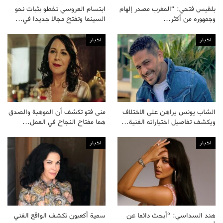
بلقيس فتحي: “المغرب مصدر إلهام
ابتسام العروسي تخطو بثبات نحو
وجمهوره من أكثر…
السينما وتفتح مجالا جديدا في…
اخبار
اخبار
الشاب يونس يراهن على الاختلاف
منى فتو تكشف أن الموهبة والصدق
ويكشف تفاصيل اختياراته الفنية…
هما مفتاح النجاح في العمل…
اخبار
اخبار
هند السداسي: “أبحث دائما عن
سمية أكعبون تكشف الواقع الفني