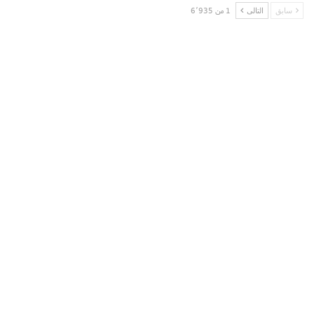
سابق
التالى
1 من 6٬935