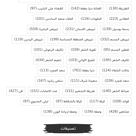
الطريقة
(130)
الفنانة دنيا بطمة
(142)
القضاء على الشيب
(97)
المقادير
(223)
المكونات
(116)
الملك محمد السادس
(101)
بسمة بوسيل
(139)
تبييض الاسنان
(231)
تبييض البشرة
(559)
تبييض الجسم
(332)
تبييض المنطقة الحساسة
(199)
تبييض اليدين
(119)
تعطير الجسم
(95)
تقوية الشعر
(109)
تكثيف الرموش
(101)
تكثيف الشعر
(195)
تلميع الاواني
(103)
تنعيم الشعر
(434)
حالات الشفاء
(124)
دنيا بطمة
(761)
سعد المجرد
(113)
سعد لمجرد
(226)
سعيدة شرف
(111)
سلمى رشيد
(167)
صباغة الشعر
(140)
طريقة التحضير
(151)
عدد الاصابات
(151)
فن
(427)
فوائد
(109)
كيكة
(117)
كيكة بالشكلاط
(97)
ليلى الحديوي
(97)
مشاهير
(428)
وصفة
(156)
وصفة لزيادة الوزن
(138)
تصنيفات