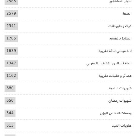
أخبار المشاهير
2585
الصحة
2579
كيك و طورطات
2341
العناية بالجسم
1785
لالة مولاتي اناقة مغربية
1639
ازياء فساتين القفطان المغربي
1347
عصائر و مقبلات مغربية
1162
شهيوات عالمية
680
شهيوات رمضان
650
وصفات لانقاص الوزن
544
حلويات العيد
513