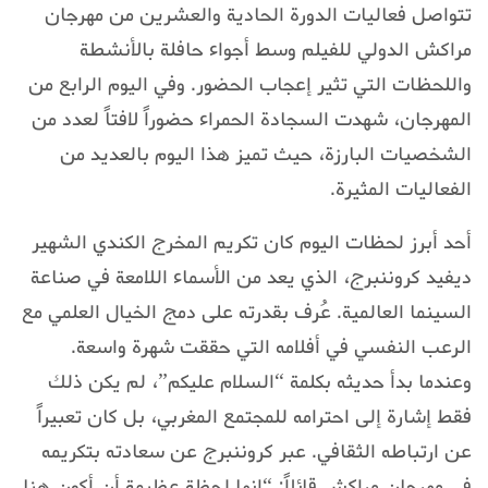
تتواصل فعاليات الدورة الحادية والعشرين من مهرجان
مراكش الدولي للفيلم وسط أجواء حافلة بالأنشطة
واللحظات التي تثير إعجاب الحضور. وفي اليوم الرابع من
المهرجان، شهدت السجادة الحمراء حضوراً لافتاً لعدد من
الشخصيات البارزة، حيث تميز هذا اليوم بالعديد من
الفعاليات المثيرة.
أحد أبرز لحظات اليوم كان تكريم المخرج الكندي الشهير
ديفيد كروننبرج، الذي يعد من الأسماء اللامعة في صناعة
السينما العالمية. عُرف بقدرته على دمج الخيال العلمي مع
الرعب النفسي في أفلامه التي حققت شهرة واسعة.
وعندما بدأ حديثه بكلمة “السلام عليكم”، لم يكن ذلك
فقط إشارة إلى احترامه للمجتمع المغربي، بل كان تعبيراً
عن ارتباطه الثقافي. عبر كروننبرج عن سعادته بتكريمه
في مهرجان مراكش قائلاً: “إنها لحظة عظيمة أن أكون هنا