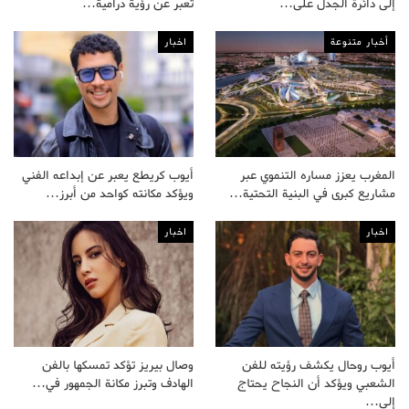
إلى دائرة الجدل على…
تعبر عن رؤية درامية…
أخبار متنوعة
اخبار
المغرب يعزز مساره التنموي عبر
أيوب كريطع يعبر عن إبداعه الفني
مشاريع كبرى في البنية التحتية…
ويؤكد مكانته كواحد من أبرز…
اخبار
اخبار
أيوب روحال يكشف رؤيته للفن
وصال بيريز تؤكد تمسكها بالفن
الشعبي ويؤكد أن النجاح يحتاج
الهادف وتبرز مكانة الجمهور في…
إلى…