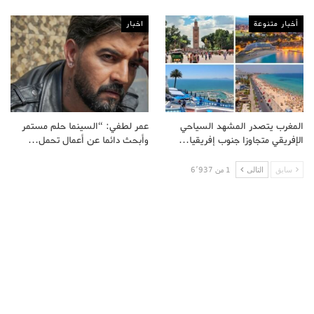
أخبار متنوعة
اخبار
المغرب يتصدر المشهد السياحي
عمر لطفي: “السينما حلم مستمر
الإفريقي متجاوزا جنوب إفريقيا…
وأبحث دائما عن أعمال تحمل…
سابق
التالى
1 من 6٬937