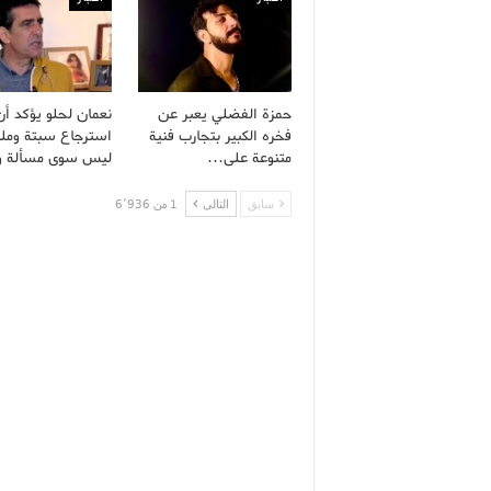
حمزة الفضلي يعبر عن
نعمان لحلو يؤكد أن
فخره الكبير بتجارب فنية
استرجاع سبتة وملي
متنوعة على…
ليس سوى مسألة 
سابق
التالى
1 من 6٬936