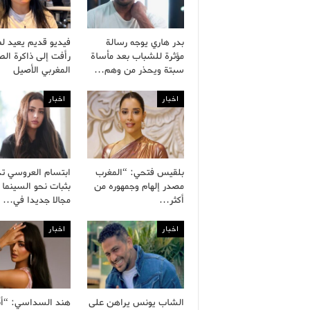
بدر هاري يوجه رسالة
فيديو قديم يعيد ل
مؤثرة للشباب بعد مأساة
رأفت إلى ذاكرة ال
سبتة ويحذر من وهم…
المغربي الأصيل
اخبار
اخبار
بلقيس فتحي: “المغرب
ابتسام العروسي ت
مصدر إلهام وجمهوره من
بثبات نحو السينما 
أكثر…
مجالا جديدا في…
اخبار
اخبار
الشاب يونس يراهن على
هند السداسي: “أ