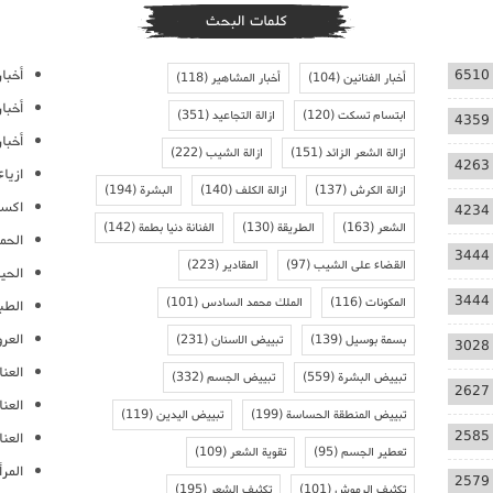
كلمات البحث
أخبار
6510
أخبار الفنانين
(104)
أخبار المشاهير
(118)
أخبا
ابتسام تسكت
(120)
ازالة التجاعيد
(351)
4359
أخبار
ازالة الشعر الزائد
(151)
ازالة الشيب
(222)
4263
ازيا
ازالة الكرش
(137)
ازالة الكلف
(140)
البشرة
(194)
اكسس
4234
الشعر
(163)
الطريقة
(130)
الفنانة دنيا بطمة
(142)
الحمل
3444
القضاء على الشيب
(97)
المقادير
(223)
الحيا
3444
المكونات
(116)
الملك محمد السادس
(101)
الطب
العر
بسمة بوسيل
(139)
تبييض الاسنان
(231)
3028
العنا
تبييض البشرة
(559)
تبييض الجسم
(332)
2627
العن
تبييض المنطقة الحساسة
(199)
تبييض اليدين
(119)
2585
العنا
تعطير الجسم
(95)
تقوية الشعر
(109)
المرأ
2579
تكثيف الرموش
(101)
تكثيف الشعر
(195)