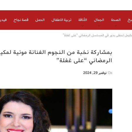
بخ
الصحة
الجمال
الأناقة
تربية الاطفال
الحمل
قصة نجاح
فيدي
 لمكيمل تحظى بدور في المسلسل الرمضاني “على غفلة”
بمشاركة نخبة من النجوم الفنانة مونية لم
الرمضاني “على غفلة”
On
نوفمبر 29, 2024