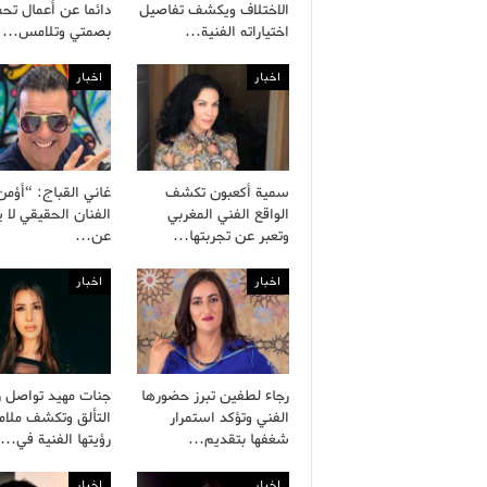
الاختلاف ويكشف تفاصيل
دائما عن أعمال تح
اختياراته الفنية…
بصمتي وتلامس…
اخبار
اخبار
سمية أكعبون تكشف
غاني القباج: “أؤمن
الواقع الفني المغربي
الفنان الحقيقي لا 
وتعبر عن تجربتها…
عن…
اخبار
اخبار
رجاء لطفين تبرز حضورها
جنات مهيد تواصل ر
الفني وتؤكد استمرار
التألق وتكشف ملام
شغفها بتقديم…
رؤيتها الفنية في…
اخبار
اخبار