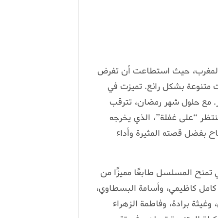
في المغرب، حيث استطاعت أن تفرض
 متنوعة بشكل رائع. تميزت في
ور. مع حلول شهر رمضان، تترقب
تظر “على غفلة”، الذي يخرجه
ح بفضل قصته المثيرة وأداء
 تمنح المسلسل طابعًا مميزًا من
كامل كاظيمي، وأسامة البسطاوي،
وغيثة برادة، وفاطمة الزهراء