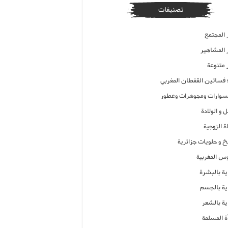
تصنيفات
 المجتمع
ر المشاهير
 متنوعة
ء فساتين القفطان المغربي
وارات ومجوهرات وعطور
 و الولادة
ة الزوجية
خ و حلويات جزائرية
وس المغربية
ية بالبشرة
اية بالجسم
ية بالشعر
ة المسلمة