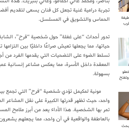
بناصر، ومحمد غالي احمامو، وغالي بنبريك. هذه التش
تجربة درامية غنية تجعل كل فنان يسعى لتقديم أفضل
طيفة
الحماس والتشويق في المسلسل.
طرب
تدور أحداث “على غفلة” حول شخصية “فرح”، الشابة 
حياتها، مما يجعلها تعيش صراعًا داخليًا بين التزامها 
تسلط الضوء على التضحيات التي يقدمها الفرد من أجل
المعقدة داخل الأسرة، مما يعكس مشاعر إنسانية عم
خطو
بسهولة.
وتفتح
مونية لمكيمل تؤدي شخصية “فرح” التي تجمع بين
واحد، حيث تظهر قدرتها الكبيرة على نقل المشاعر ال
تمر بها الشخصية. هذا الأداء يعد من أبرز ملامح الم
بالعاطفة والواقعية في آن واحد، مما يجعلهم يشعرون 
بحث