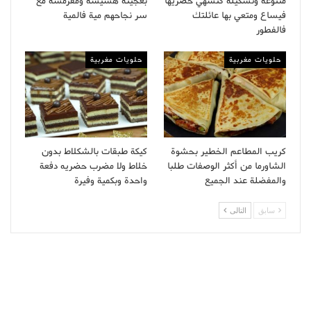
متنوعة وتشكيلة كتشهي حضريها
بعجينة هشيشة ومقرمشة مع
فيساع ومتعي بها عائلتك
سر نجاحهم مية فالمية
فالفطور
حلويات مغربية
حلويات مغربية
كريب المطاعم الخطير بحشوة
كيكة طبقات بالشكلاط بدون
الشاورما من أكثر الوصفات طلبا
خلاط ولا مضرب حضريه دفعة
والمفضلة عند الجميع
واحدة وبكمية وفيرة
سابق
التالى