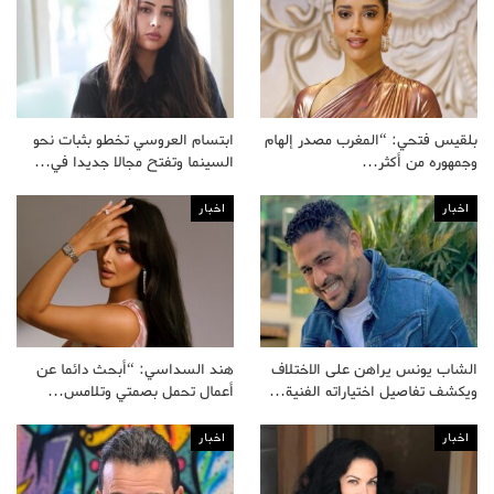
بلقيس فتحي: “المغرب مصدر إلهام
ابتسام العروسي تخطو بثبات نحو
وجمهوره من أكثر…
السينما وتفتح مجالا جديدا في…
اخبار
اخبار
الشاب يونس يراهن على الاختلاف
هند السداسي: “أبحث دائما عن
ويكشف تفاصيل اختياراته الفنية…
أعمال تحمل بصمتي وتلامس…
اخبار
اخبار