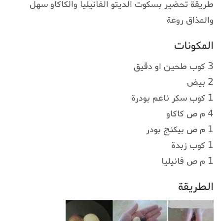
طريقة تحضير بسكوت الديتو الفانيليا والكاكاو سهل
والمذاق روعة
المكونات
3 كوب طحين او دقيق
2 بيض
1 كوب سكر ناعم بودرة
4 م ص كاكاو
1 م ص بيكنج بودر
1 كوب زبدة
1 م ص فانيليا
الطريقة