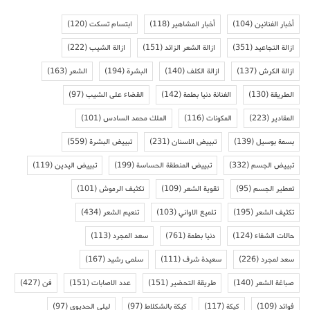
أخبار الفنانين
(104)
أخبار المشاهير
(118)
ابتسام تسكت
(120)
ازالة التجاعيد
(351)
ازالة الشعر الزائد
(151)
ازالة الشيب
(222)
ازالة الكرش
(137)
ازالة الكلف
(140)
البشرة
(194)
الشعر
(163)
الطريقة
(130)
الفنانة دنيا بطمة
(142)
القضاء على الشيب
(97)
المقادير
(223)
المكونات
(116)
الملك محمد السادس
(101)
بسمة بوسيل
(139)
تبييض الاسنان
(231)
تبييض البشرة
(559)
تبييض الجسم
(332)
تبييض المنطقة الحساسة
(199)
تبييض اليدين
(119)
تعطير الجسم
(95)
تقوية الشعر
(109)
تكثيف الرموش
(101)
تكثيف الشعر
(195)
تلميع الاواني
(103)
تنعيم الشعر
(434)
حالات الشفاء
(124)
دنيا بطمة
(761)
سعد المجرد
(113)
سعد لمجرد
(226)
سعيدة شرف
(111)
سلمى رشيد
(167)
صباغة الشعر
(140)
طريقة التحضير
(151)
عدد الاصابات
(151)
فن
(427)
فوائد
(109)
كيكة
(117)
كيكة بالشكلاط
(97)
ليلى الحديوي
(97)