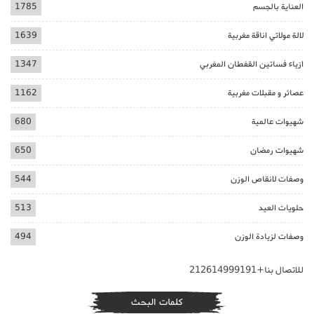
العناية بالجسم
1785
لالة مولاتي اناقة مغربية
1639
ازياء فساتين القفطان المغربي
1347
عصائر و مقبلات مغربية
1162
شهيوات عالمية
680
شهيوات رمضان
650
وصفات لانقاص الوزن
544
حلويات العيد
513
وصفات لزيادة الوزن
494
للاتصال بنا+212614999191
كلمات البحث