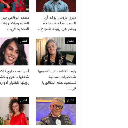
ديزي دروس يؤكد أن
محمد الرفاعي يبرز 
السياسة لعبة معقدة
الفنية ويؤكد رهانه
ويعبر عن رؤيته للنجاح…
التجديد في…
اخبار
اخبار
راوية تكشف عن تقمصها
قمر السعداوي تؤكد
شخصيات نسائية
شغفها بالفن وتك
تستعيد حلم البكالوريا
رؤيتها لاختيار أدوا
في…
اخبار
اخبار