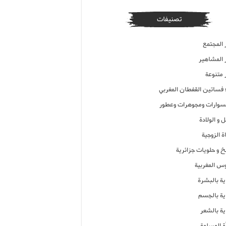
تصنيفات
 المجتمع
ر المشاهير
 متنوعة
ء فساتين القفطان المغربي
وارات ومجوهرات وعطور
 و الولادة
ة الزوجية
خ و حلويات جزائرية
وس المغربية
ية بالبشرة
اية بالجسم
ية بالشعر
ة المسلمة