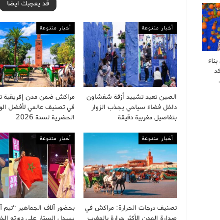
قد يعجبك ايضا
أخبار متنوعة
أخبار متنوعة
ناء
كد
الصين تعيد تشييد أزقة شفشاون
مراكش ضمن مدن إفريقية تت
داخل فضاء سياحي يجذب الزوار
في تصنيف عالمي لأفضل الو
بتفاصيل مغربية دقيقة
الحضرية لسنة 2026
أخبار متنوعة
أخبار متنوعة
تصنيف درجات الحرارة: مراكش في
بحضور آلاف الجماهير “تيم آ
صدارة المدن الأكثر حرارة بالمغرب
يسدل الستار على دورته الخ