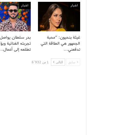
اخبار
اخبار
غيثة بنحيون: “محبة
بدر سلطان يواصل ب
الجمهور هي الطاقة التي
تجربته الغنائية ويؤ
تدفعني…
تطلعه إلى أعمال…
سابق
التالى
1 من 6٬932