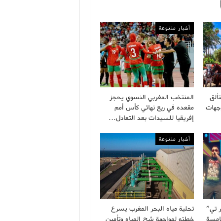
أخبار متنوعة
ألق
المنتخب المغربي النسوي يحجز
جهات
مقعده في ربع نهائي كأس أمم
إفريقيا للسيدات بعد التعادل…
أخبار متنوعة
ر تي”
تحلية مياه البحر المغرب يسرع
امسة
خطته لمواجهة شح المياه وتأمين