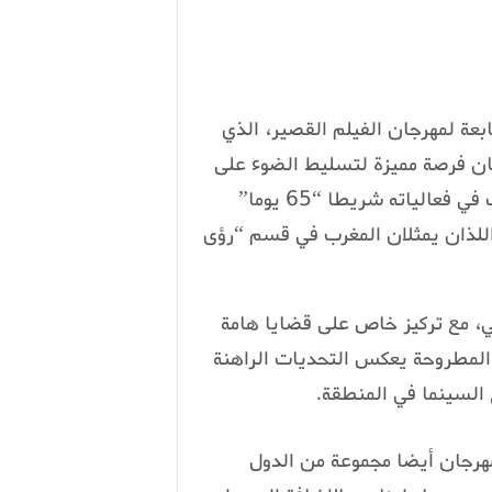
بعة لمهرجان الفيلم القصير، الذي
 هذا المهرجان فرصة مميزة لتسليط الضوء على
الإبداعات السينمائية العربية والأفريقية، حيث يشارك في فعالياته شريطا “65 يوما”
للذان يمثلان المغرب في قسم “رؤى
ي والوثائقي، مع تركيز خاص على قضايا هامة
ت المطروحة يعكس التحديات الراهنة
 السينما في المنطقة.
هرجان أيضا مجموعة من الدول