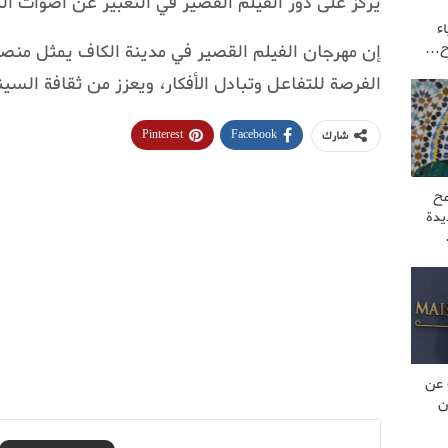
يركز على دور الفيلم القصير في التعبير عن أصوات ال
ء
إن مهرجان الفيلم القصير في مدينة الكاف يمثل منص
وح…
الفرصة للتفاعل وتبادل الأفكار، ويعزز من ثقافة السي
Pinterest
Facebook
شارك
مح
يدة
 عن
ن