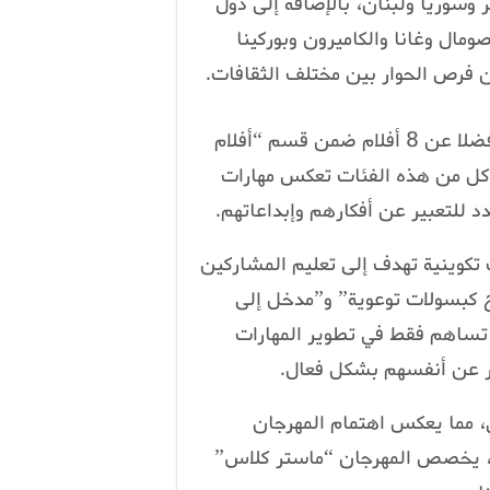
ر وسوريا ولبنان، بالإضافة إلى دول
ومال وغانا والكاميرون وبوركينا
ن فرص الحوار بين مختلف الثقافات.
شمل البرنامج 15 فيلما روائيا و9 أفلام وثائقية، فضلا عن 8 أفلام ضمن قسم “أفلام
رؤى أخرى”. كل من هذه الفئات تعكس مهارات
د للتعبير عن أفكارهم وإبداعاتهم.
تكوينية تهدف إلى تعليم المشاركين
 كبسولات توعوية” و”مدخل إلى
 تساهم فقط في تطوير المهارات
ير عن أنفسهم بشكل فعال.
 مما يعكس اهتمام المهرجان
ائية، يخصص المهرجان “ماستر كلاس”