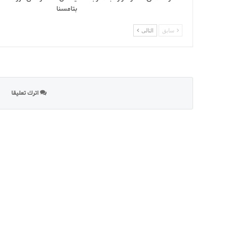
بتامسنا
سابق
التالى
اترك تعليقا