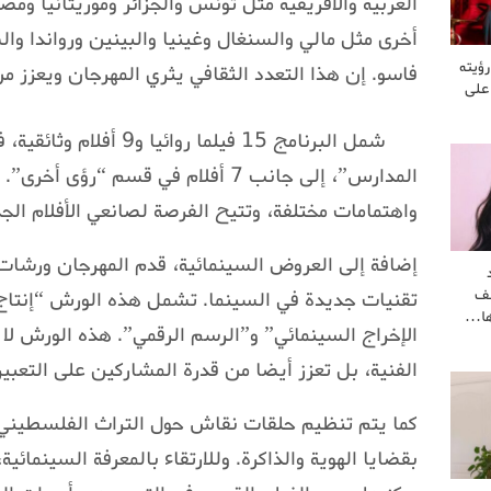
العربية والأفريقية مثل تونس والجزائر وموريتانيا ومص
أخرى مثل مالي والسنغال وغينيا والبينين ورواندا والص
رؤيته
فاسو. إن هذا التعدد الثقافي يثري المهرجان ويعزز م
 على
المدارس”، إلى جانب 7 أفلام في قسم “
واهتمامات مختلفة، وتتيح الفرصة لصانعي الأفلام الجد
إضافة إلى العروض السينمائية، قدم المهرجان ورشات 
شف
تقنيات جديدة في السينما. تشمل هذه الورش “إنتاج
رها…
الإخراج السينمائي” و”الرسم الرقمي”. هذه الورش لا
الفنية، بل تعزز أيضا من قدرة المشاركين على التعب
كما يتم تنظيم حلقات نقاش حول التراث الفلسطيني،
بقضايا الهوية والذاكرة. وللارتقاء بالمعرفة السينم