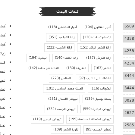
كلمات البحث
أخبار
6509
أخبار الفنانين
(104)
أخبار المشاهير
(118)
أخبا
ابتسام تسكت
(120)
ازالة التجاعيد
(351)
4358
أخبار
ازالة الشعر الزائد
(151)
ازالة الشيب
(222)
4258
ازيا
ازالة الكرش
(137)
ازالة الكلف
(140)
البشرة
(194)
اكسس
4234
الشعر
(163)
الطريقة
(130)
الفنانة دنيا بطمة
(142)
الحمل
3444
القضاء على الشيب
(97)
المقادير
(223)
الحيا
3444
المكونات
(116)
الملك محمد السادس
(101)
الطب
العر
بسمة بوسيل
(139)
تبييض الاسنان
(231)
3028
العنا
تبييض البشرة
(559)
تبييض الجسم
(332)
2627
العن
تبييض المنطقة الحساسة
(199)
تبييض اليدين
(119)
2585
العنا
تعطير الجسم
(95)
تقوية الشعر
(109)
المرأ