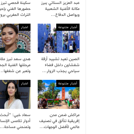
عبد العزيز الستاتي يبرز
سكينة فحصي تبرز
مكانة الأغنية الشعبية
حضورها الفني بإحيا
ويواصل الدفاع…
التراث المغربي بر
أخبار متنوعة
اخبار
الصين تعيد تشييد أزقة
هدى سعد تبرز ملا
شفشاون داخل فضاء
مرحلتها الفنية الجد
سياحي يجذب الزوار…
وتعبر عن شغفها…
أخبار متنوعة
اخبار
مراكش ضمن مدن
سعاد خيي: “أبحث
إفريقية تتألق في تصنيف
أدوار تلامس الإنسا
عالمي لأفضل الوجهات…
وتمنحني مساحة…