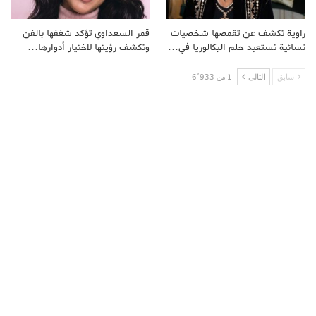
راوية تكشف عن تقمصها شخصيات
قمر السعداوي تؤكد شغفها بالفن
نسائية تستعيد حلم البكالوريا في…
وتكشف رؤيتها لاختيار أدوارها…
سابق
التالى
1 من 6٬933