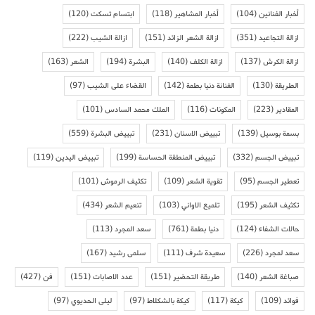
أخبار الفنانين
(104)
أخبار المشاهير
(118)
ابتسام تسكت
(120)
ازالة التجاعيد
(351)
ازالة الشعر الزائد
(151)
ازالة الشيب
(222)
ازالة الكرش
(137)
ازالة الكلف
(140)
البشرة
(194)
الشعر
(163)
الطريقة
(130)
الفنانة دنيا بطمة
(142)
القضاء على الشيب
(97)
المقادير
(223)
المكونات
(116)
الملك محمد السادس
(101)
بسمة بوسيل
(139)
تبييض الاسنان
(231)
تبييض البشرة
(559)
تبييض الجسم
(332)
تبييض المنطقة الحساسة
(199)
تبييض اليدين
(119)
تعطير الجسم
(95)
تقوية الشعر
(109)
تكثيف الرموش
(101)
تكثيف الشعر
(195)
تلميع الاواني
(103)
تنعيم الشعر
(434)
حالات الشفاء
(124)
دنيا بطمة
(761)
سعد المجرد
(113)
سعد لمجرد
(226)
سعيدة شرف
(111)
سلمى رشيد
(167)
صباغة الشعر
(140)
طريقة التحضير
(151)
عدد الاصابات
(151)
فن
(427)
فوائد
(109)
كيكة
(117)
كيكة بالشكلاط
(97)
ليلى الحديوي
(97)