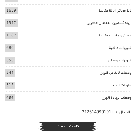
لالة مولاتي اناقة مغربية
1639
ازياء فساتين القفطان المغربي
1347
عصائر و مقبلات مغربية
1162
شهيوات عالمية
680
شهيوات رمضان
650
وصفات لانقاص الوزن
544
حلويات العيد
513
وصفات لزيادة الوزن
494
للاتصال بنا+212614999191
كلمات البحث