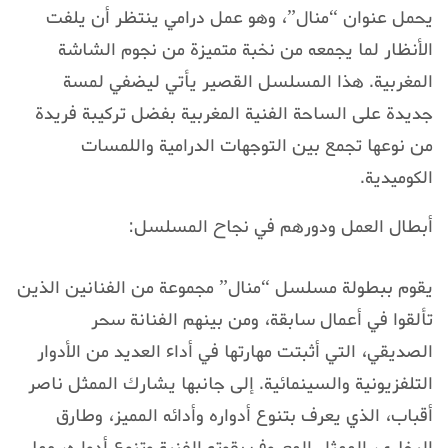
يحمل عنوان “منال”، وهو عمل درامي ينتظر أن يلفت
الأنظار لما يجمعه من نخبة متميزة من نجوم الشاشة
المغربية. هذا المسلسل القصير يأتي ليضفي لمسة
جديدة على الساحة الفنية المغربية بفضل تركيبة فريدة
من نوعها تجمع بين التوجهات الدرامية واللمسات
الكوميدية.
أبطال العمل ودورهم في نجاح المسلسل:
يقوم ببطولة مسلسل “منال” مجموعة من الفنانين الذين
تألقوا في أعمال سابقة، ومن بينهم الفنانة سحر
الصديقي، التي أثبتت مهارتها في أداء العديد من الأدوار
التلفزيونية والسينمائية. إلى جانبها يشارك الممثل ناصر
أقباب، الذي يعرف بتنوع أدواره وأدائه المميز، وطارق
البخاري، الممثل المعروف بقوته الفنية وتنوع أدواره، مما