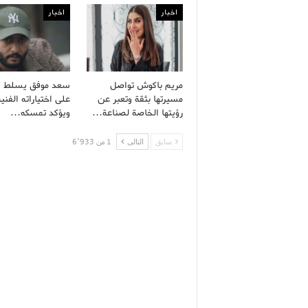
اخبار
اخبار
مريم باكوش تواصل
سعد موفق يسلط ا
مسيرتها بثقة وتعبر عن
على اختياراته الفنية
رؤيتها الخاصة لصناعة…
ويؤكد تمسكه…
سابق
التالى
1 من 6٬933