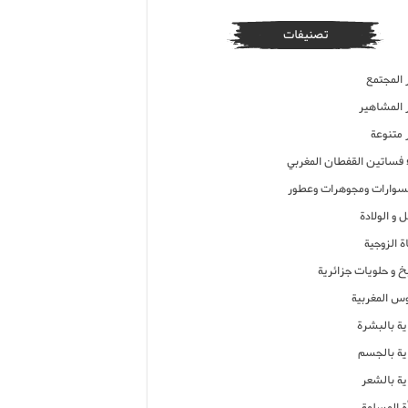
تصنيفات
 المجتمع
ر المشاهير
 متنوعة
ء فساتين القفطان المغربي
وارات ومجوهرات وعطور
 و الولادة
ة الزوجية
خ و حلويات جزائرية
وس المغربية
ية بالبشرة
اية بالجسم
ية بالشعر
ة المسلمة