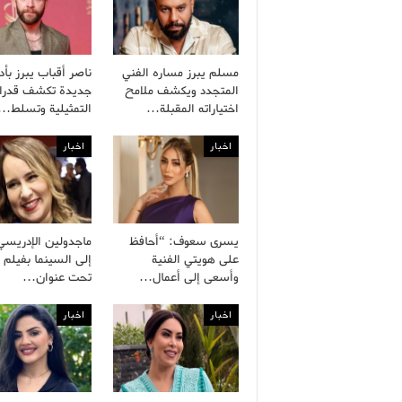
مسلم يبرز مساره الفني
ناصر أقباب يبرز بأدو
المتجدد ويكشف ملامح
جديدة تكشف قدرات
اختياراته المقبلة…
التمثيلية وتسلط…
اخبار
اخبار
يسرى سعوف: “أحافظ
ماجدولين الإدريسي
على هويتي الفنية
إلى السينما بفيلم 
وأسعى إلى أعمال…
تحت عنوان…
اخبار
اخبار