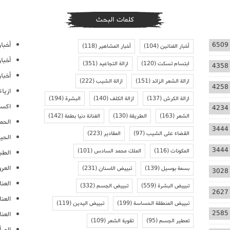
كلمات البحث
أخبار
6509
أخبار الفنانين
(104)
أخبار المشاهير
(118)
أخبا
ابتسام تسكت
(120)
ازالة التجاعيد
(351)
4358
أخبار
ازالة الشعر الزائد
(151)
ازالة الشيب
(222)
4258
ازيا
ازالة الكرش
(137)
ازالة الكلف
(140)
البشرة
(194)
اكسس
4234
الشعر
(163)
الطريقة
(130)
الفنانة دنيا بطمة
(142)
الحمل
3444
القضاء على الشيب
(97)
المقادير
(223)
الحيا
3444
المكونات
(116)
الملك محمد السادس
(101)
الطب
العر
بسمة بوسيل
(139)
تبييض الاسنان
(231)
3028
العنا
تبييض البشرة
(559)
تبييض الجسم
(332)
2627
العن
تبييض المنطقة الحساسة
(199)
تبييض اليدين
(119)
2585
العنا
تعطير الجسم
(95)
تقوية الشعر
(109)
المرأ