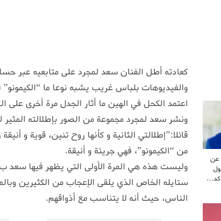
كعادته أطل الفنان سعد لمجرد على متابعيه عبر حسا
والفيديوهات بلباس غريب يشبه نوعا ما “الكيمونو” ف
اعتمد الكحل في الهين ما أثار الجدل مرة أخرى على ا
ونشر سعد لمجرد مجموعة من الصور بإطلالته المثير لل
قائلا:”إطلالتي الثانية و كأنها روح تنين، قوية و أنيق
من “الكيمونو”، فهي جريئة و أنيقة.
عن
وليست هذه هي المرة الأولى التي يظهر فيها سعد 
ول
يؤكد…
ستايله الخاص الذي يلقى الإعجاب من الكثيرين وبالمق
الناس، حيث أنه لا يتناسب مع أذواقهم.