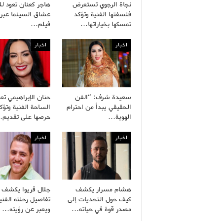
نجاة الرجوي تستعرض
هاجر كعنان تعود لل
فلسفتها الفنية وتؤكد
عشاق السينما عبر
تمسكها بخياراتها…
فيلم…
اخبار
اخبار
سعيدة شرف: “الفن
حنان الإبراهيمي تعو
الحقيقي يبدأ من احترام
الساحة الفنية وتؤك
الهوية…
حرصها على تقديم
اخبار
اخبار
هشام مسرار يكشف
جلال قريوا يكشف
كيف حول التحديات إلى
تفاصيل رحلته الفني
مصدر قوة في حياته…
ويعبر عن رؤيته…