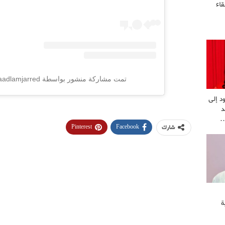
قاء
تمت مشاركة منشور بواسطة ‏‎saadlamjarred‎‏ (@‏‎saadlamjarred1‎‏)
د إلى
د
…
Pinterest
Facebook
شارك
ة