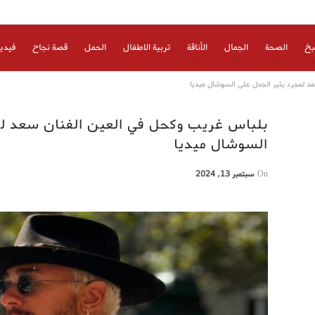
بخ
الصحة
الجمال
الأناقة
تربية الاطفال
الحمل
قصة نجاح
فيدي
د لمجرد يثير الجدل على السوشال ميديا
بلباس غريب وكحل في العين الفنان سعد لم
السوشال ميديا
On
سبتمبر 13, 2024