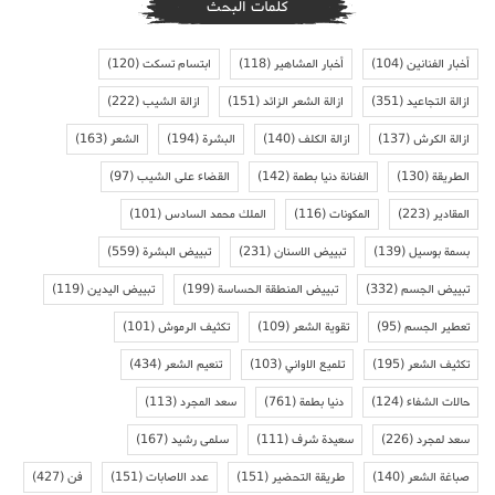
كلمات البحث
أخبار الفنانين
(104)
أخبار المشاهير
(118)
ابتسام تسكت
(120)
ازالة التجاعيد
(351)
ازالة الشعر الزائد
(151)
ازالة الشيب
(222)
ازالة الكرش
(137)
ازالة الكلف
(140)
البشرة
(194)
الشعر
(163)
الطريقة
(130)
الفنانة دنيا بطمة
(142)
القضاء على الشيب
(97)
المقادير
(223)
المكونات
(116)
الملك محمد السادس
(101)
بسمة بوسيل
(139)
تبييض الاسنان
(231)
تبييض البشرة
(559)
تبييض الجسم
(332)
تبييض المنطقة الحساسة
(199)
تبييض اليدين
(119)
تعطير الجسم
(95)
تقوية الشعر
(109)
تكثيف الرموش
(101)
تكثيف الشعر
(195)
تلميع الاواني
(103)
تنعيم الشعر
(434)
حالات الشفاء
(124)
دنيا بطمة
(761)
سعد المجرد
(113)
سعد لمجرد
(226)
سعيدة شرف
(111)
سلمى رشيد
(167)
صباغة الشعر
(140)
طريقة التحضير
(151)
عدد الاصابات
(151)
فن
(427)