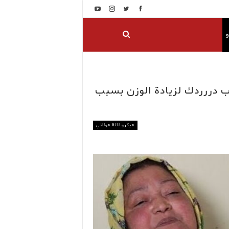
و
ب دررردك لزيادة الوزن بسبب
ميكرو لالة مولاتي