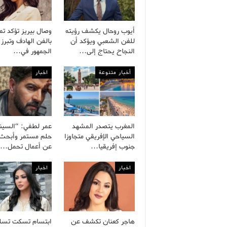
أيوب روحال يكشف رؤيته
وصال بيريز تؤكد تم
للفن الشعبي ويؤكد أن
بالفن الهادف وتبرز 
النجاح يحتاج إلى…
الجمهور في…
أخبار متنوعة
اخبار
المغرب يتصدر المشهد
عمر لطفي: “السينم
السياحي الإفريقي متجاوزا
حلم مستمر وأبحث د
جنوب إفريقيا…
عن أعمال تحمل…
اخبار
اخبار
هاجر كعنان تكشف عن
ابتسام تسكت تسل