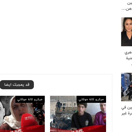
ين
راهن…
وهري
نية
قد يعجبك ايضا
ميكرو لالة مولاتي
ميكرو لالة مولاتي
ين في
ة غير