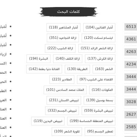
كلمات البحث
أخبار
6513
أخبار الفنانين
(104)
أخبار المشاهير
(118)
أخبا
ابتسام تسكت
(120)
ازالة التجاعيد
(351)
4361
أخبار
ازالة الشعر الزائد
(151)
ازالة الشيب
(222)
4263
ازيا
ازالة الكرش
(137)
ازالة الكلف
(140)
البشرة
(194)
اكسس
4234
الشعر
(163)
الطريقة
(130)
الفنانة دنيا بطمة
(142)
الحمل
3444
القضاء على الشيب
(97)
المقادير
(223)
الحيا
3444
المكونات
(116)
الملك محمد السادس
(101)
الطب
العر
بسمة بوسيل
(139)
تبييض الاسنان
(231)
3028
العنا
تبييض البشرة
(559)
تبييض الجسم
(332)
2627
العن
تبييض المنطقة الحساسة
(199)
تبييض اليدين
(119)
2585
العنا
تعطير الجسم
(95)
تقوية الشعر
(109)
المرأ