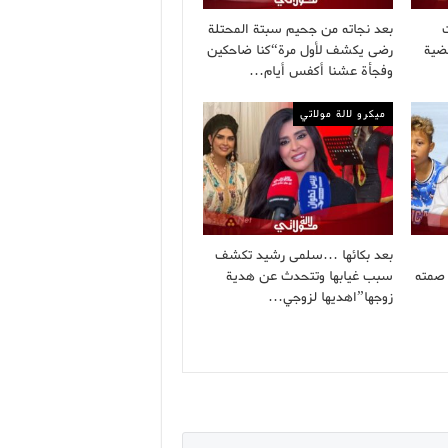
بعد نجاته من جحيم سبتة المحتلة
ضية
رضى يكشف لأول مرة“كنا ضاحكين
وفجأة عشنا أكفس أيام…
ميكرو لالة مولاتي
بعد بكائها …سلمى رشيد تكشف
صمته
سبب غيابها وتتحدث عن هدية
زوجها”اهديها لزوجي…