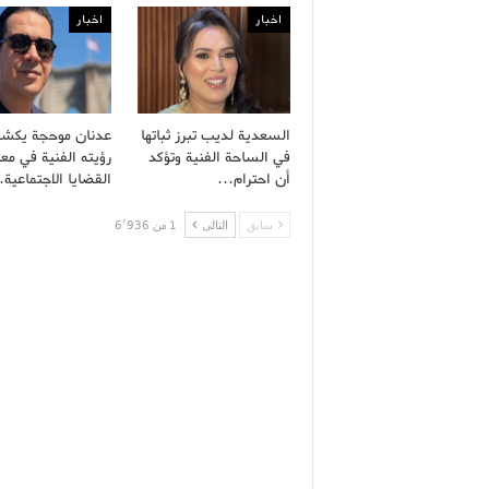
اخبار
اخبار
السعدية لديب تبرز ثباتها
عدنان موحجة يكش
في الساحة الفنية وتؤكد
رؤيته الفنية في معا
أن احترام…
القضايا الاجتماعية
سابق
التالى
1 من 6٬936