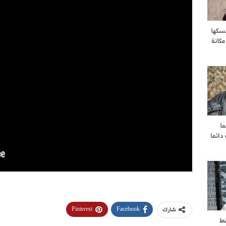
سكها
مكانة
ا
ائما
Pinterest
Facebook
شارك
ط