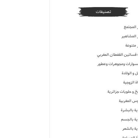
تصنيفات
 المجتمع
ر المشاهير
 متنوعة
ء فساتين القفطان المغربي
وارات ومجوهرات وعطور
 و الولادة
ة الزوجية
خ و حلويات جزائرية
وس المغربية
ية بالبشرة
اية بالجسم
ية بالشعر
ة المسلمة