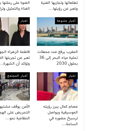
تطلعاتها وتجاربها الفنية
الضوء على رحلتها ب
وتعبر عن رؤيتها…
الغناء والتمثيل وت
أخبار متنوعة
اخبار
المغرب يرفع عدد محطات
فاطمة الزهراء الج
تحلية مياه البحر إلى 36
تعبر عن تجربتها الف
بحلول 2030
وتؤكد أن الشهرة…
اخبار
أخبار المجتمع
عصام كمال يبرز رؤيته
الأمن يوقف مشتبه
الموسيقية ويواصل
التحريض على الهجر
ترسيخ حضوره في
النظامية نحو…
الساحة…