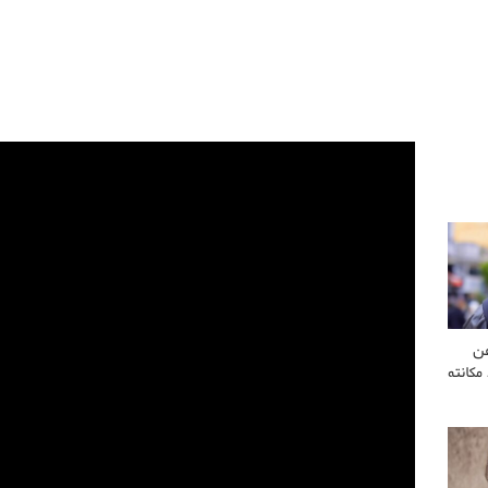
عن
مكانته