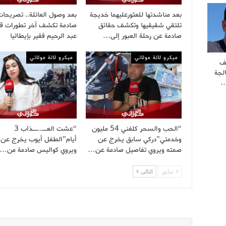
بعد مناشدتها للعثورعليهما خديجة
بعد وصول العائلة.. تصريحات
تلتقي شقيقيها وتكشف حقائق
صادمة تكشف آخر تطورات ق
صادمة عن رحلة العبور إلى…
عبد الرحيم فقير بإيطاليا
ميكرو لالة مولاتي
ميكرو لالة مولاتي
ف
لجة
…
“الحب والسحر كلفني 54 مليون
“عشت العــ..ــذاب 3
وخدمتي”دركي سابق يخرج عن
أيام”الطفل أيوب يخرج عن 
صمته ويروي تفاصيل صادمة عن…
ويروي كواليس صادمة من…
سابق
التالى