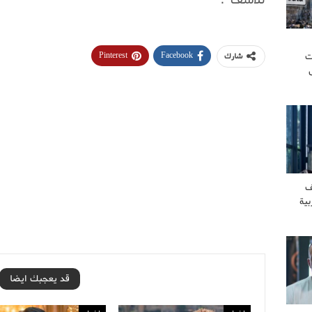
ت
Pinterest
Facebook
شارك
ف
بية
قد يعجبك ايضا