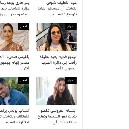
عبد اللطيف شوقي
بدر هاري يوجه رسال
يكشف أن مسيرته الفنية
مؤثرة للشباب بعد 
تتوسع عالميا بين…
سبتة ويحذر من و
اخبار
اخبار
فيديو قديم يعيد لطيفة
بلقيس فتحي: “الم
رأفت إلى ذاكرة الطرب
مصدر إلهام وجمهور
المغربي الأصيل
أكثر…
اخبار
اخبار
ابتسام العروسي تخطو
الشاب يونس يراه
بثبات نحو السينما وتفتح
الاختلاف ويكشف ت
مجالا جديدا في…
اختياراته الفنية…