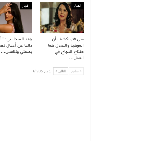
اخبار
اخبار
منى فتو تكشف أن
هند السداسي: “أ
الموهبة والصدق هما
دائما عن أعمال تح
مفتاح النجاح في
بصمتي وتلامس…
العمل…
سابق
التالى
1 من 6٬935