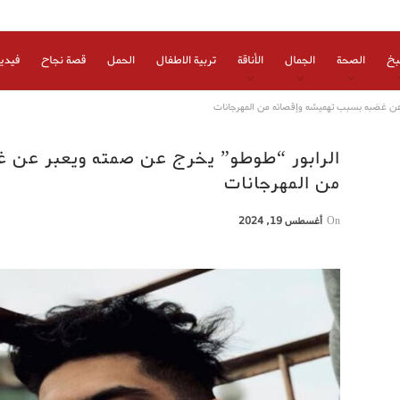
بخ
الصحة
الجمال
الأناقة
تربية الاطفال
الحمل
قصة نجاح
فيدي
عن غضبه بسبب تهميشه وإقصائه من المهرجانات
الرابور “طوطو” يخرج عن صمته ويعبر عن 
من المهرجانات
On
أغسطس 19, 2024