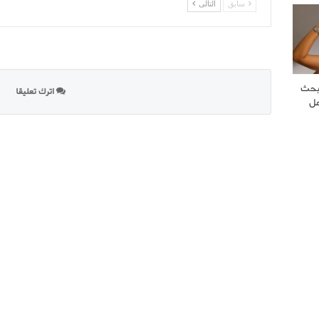
سابق
التالى
بحث
اترك تعليقا
مل