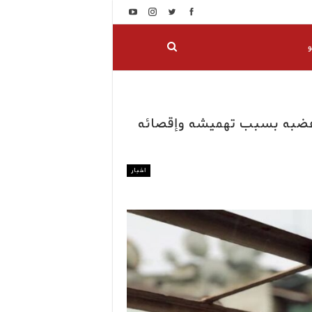
و
غضبه بسبب تهميشه وإقصائه
اخبار