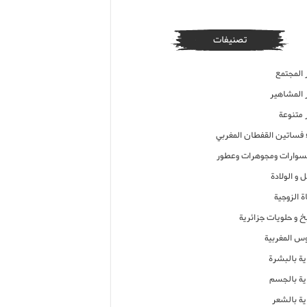
تصنيفات
 المجتمع
ر المشاهير
 متنوعة
ء فساتين القفطان المغربي
وارات ومجوهرات وعطور
 و الولادة
ة الزوجية
خ و حلويات جزائرية
وس المغربية
ية بالبشرة
اية بالجسم
ية بالشعر