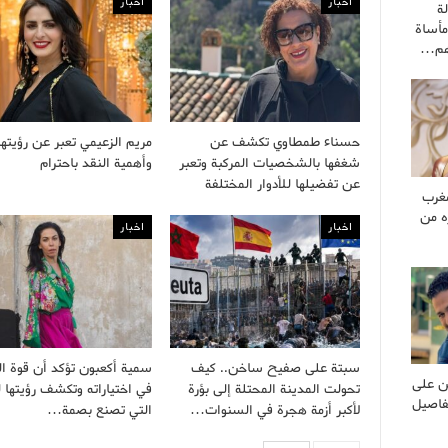
اخبار
اخبار
ة
مأساة
هم…
حسناء طمطاوي تكشف عن
مريم الزعيمي تعبر عن رؤيتها
شغفها بالشخصيات المركبة وتعبر
وأهمية النقد باحترام
عن تفضيلها للأدوار المختلفة
غرب
ه من
اخبار
اخبار
سبتة على صفيح ساخن.. كيف
سمية أكعبون تؤكد أن قوة ال
ن على
تحولت المدينة المحتلة إلى بؤرة
في اختياراته وتكشف رؤيتها لل
فاصيل
لأكبر أزمة هجرة في السنوات…
التي تصنع بصمة…