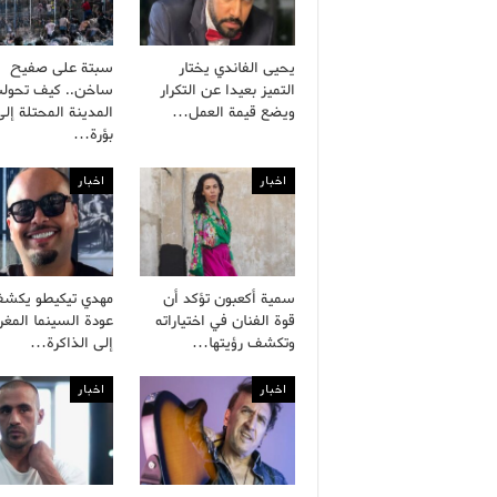
يحيى الفاندي يختار
سبتة على صفيح
التميز بعيدا عن التكرار
ساخن.. كيف تحول
ويضع قيمة العمل…
المدينة المحتلة إلى
بؤرة…
اخبار
اخبار
سمية أكعبون تؤكد أن
مهدي تيكيطو يكش
قوة الفنان في اختياراته
عودة السينما المغر
وتكشف رؤيتها…
إلى الذاكرة…
اخبار
اخبار