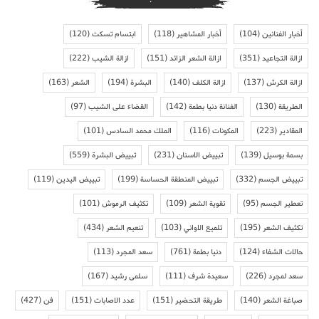
أخبار الفنانين
(104)
أخبار المشاهير
(118)
ابتسام تسكت
(120)
ازالة التجاعيد
(351)
ازالة الشعر الزائد
(151)
ازالة الشيب
(222)
ازالة الكرش
(137)
ازالة الكلف
(140)
البشرة
(194)
الشعر
(163)
الطريقة
(130)
الفنانة دنيا بطمة
(142)
القضاء على الشيب
(97)
المقادير
(223)
المكونات
(116)
الملك محمد السادس
(101)
بسمة بوسيل
(139)
تبييض الاسنان
(231)
تبييض البشرة
(559)
تبييض الجسم
(332)
تبييض المنطقة الحساسة
(199)
تبييض اليدين
(119)
تعطير الجسم
(95)
تقوية الشعر
(109)
تكثيف الرموش
(101)
تكثيف الشعر
(195)
تلميع الاواني
(103)
تنعيم الشعر
(434)
حالات الشفاء
(124)
دنيا بطمة
(761)
سعد المجرد
(113)
سعد لمجرد
(226)
سعيدة شرف
(111)
سلمى رشيد
(167)
صباغة الشعر
(140)
طريقة التحضير
(151)
عدد الاصابات
(151)
فن
(427)