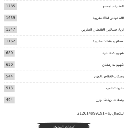
العناية بالجسم
1785
لالة مولاتي اناقة مغربية
1639
ازياء فساتين القفطان المغربي
1347
عصائر و مقبلات مغربية
1162
شهيوات عالمية
680
شهيوات رمضان
650
وصفات لانقاص الوزن
544
حلويات العيد
513
وصفات لزيادة الوزن
494
للاتصال بنا+212614999191
كلمات البحث