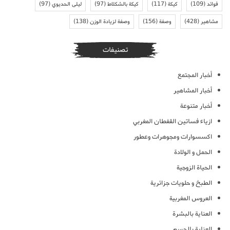
فوائد
(109)
كيكة
(117)
كيكة بالشكلاط
(97)
ليلى الحديوي
(97)
مشاهير
(428)
وصفة
(156)
وصفة لزيادة الوزن
(138)
تصنيفات
أخبار المجتمع
أخبار المشاهير
أخبار متنوعة
ازياء فساتين القفطان المغربي
اكسسوارات ومجوهرات وعطور
الحمل و الولادة
الحياة الزوجية
الطبخ و حلويات جزائرية
العروس المغربية
العناية بالبشرة
العناية بالجسم