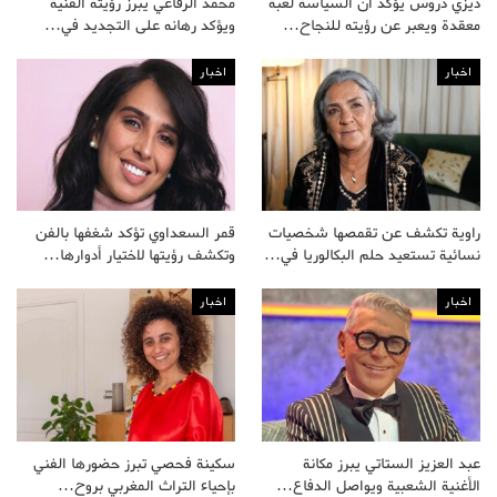
ديزي دروس يؤكد أن السياسة لعبة
محمد الرفاعي يبرز رؤيته الفنية
معقدة ويعبر عن رؤيته للنجاح…
ويؤكد رهانه على التجديد في…
اخبار
اخبار
راوية تكشف عن تقمصها شخصيات
قمر السعداوي تؤكد شغفها بالفن
نسائية تستعيد حلم البكالوريا في…
وتكشف رؤيتها لاختيار أدوارها…
اخبار
اخبار
عبد العزيز الستاتي يبرز مكانة
سكينة فحصي تبرز حضورها الفني
الأغنية الشعبية ويواصل الدفاع…
بإحياء التراث المغربي بروح…