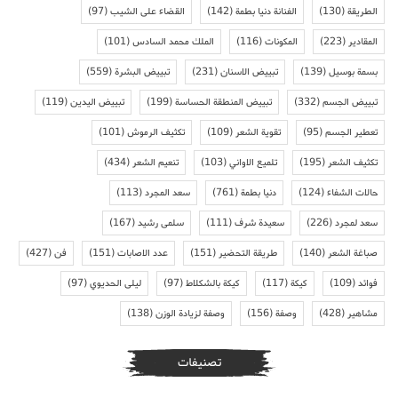
الطريقة
(130)
الفنانة دنيا بطمة
(142)
القضاء على الشيب
(97)
المقادير
(223)
المكونات
(116)
الملك محمد السادس
(101)
بسمة بوسيل
(139)
تبييض الاسنان
(231)
تبييض البشرة
(559)
تبييض الجسم
(332)
تبييض المنطقة الحساسة
(199)
تبييض اليدين
(119)
تعطير الجسم
(95)
تقوية الشعر
(109)
تكثيف الرموش
(101)
تكثيف الشعر
(195)
تلميع الاواني
(103)
تنعيم الشعر
(434)
حالات الشفاء
(124)
دنيا بطمة
(761)
سعد المجرد
(113)
سعد لمجرد
(226)
سعيدة شرف
(111)
سلمى رشيد
(167)
صباغة الشعر
(140)
طريقة التحضير
(151)
عدد الاصابات
(151)
فن
(427)
فوائد
(109)
كيكة
(117)
كيكة بالشكلاط
(97)
ليلى الحديوي
(97)
مشاهير
(428)
وصفة
(156)
وصفة لزيادة الوزن
(138)
تصنيفات