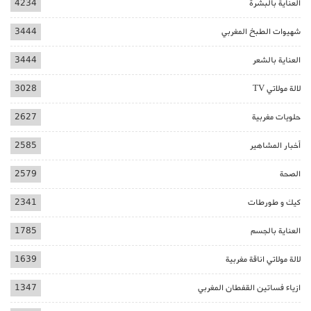
العناية بالبشرة
4234
شهيوات الطبخ المغربي
3444
العناية بالشعر
3444
لالة مولاتي TV
3028
حلويات مغربية
2627
أخبار المشاهير
2585
الصحة
2579
كيك و طورطات
2341
العناية بالجسم
1785
لالة مولاتي اناقة مغربية
1639
ازياء فساتين القفطان المغربي
1347