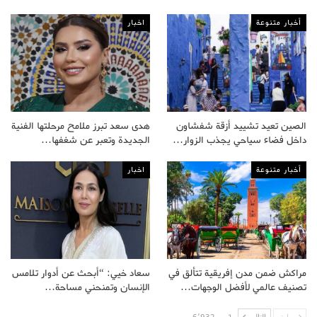
أخبار متنوعة
اخبار
الصين تعيد تشييد أزقة شفشاون
هدى سعد تبرز ملامح مرحلتها الفنية
داخل فضاء سياحي يجذب الزوار…
الجديدة وتعبر عن شغفها…
أخبار متنوعة
اخبار
مراكش ضمن مدن إفريقية تتألق في
سعاد خيي: “أبحث عن أدوار تلامس
تصنيف عالمي لأفضل الوجهات…
الإنسان وتمنحني مساحة…
سابق
التالى