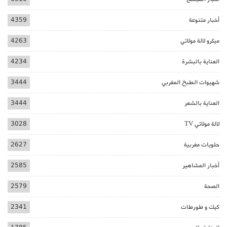
أخبار متنوعة
4359
ميكرو لالة مولاتي
4263
العناية بالبشرة
4234
شهيوات الطبخ المغربي
3444
العناية بالشعر
3444
لالة مولاتي TV
3028
حلويات مغربية
2627
أخبار المشاهير
2585
الصحة
2579
كيك و طورطات
2341