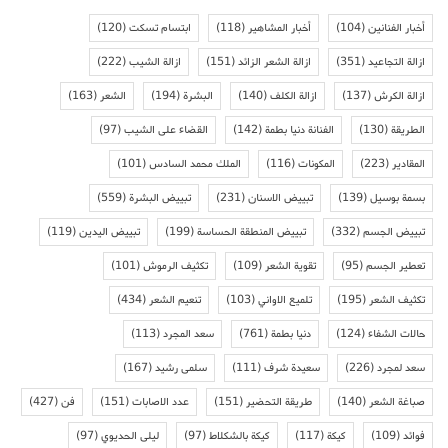
أخبار الفنانين
(104)
أخبار المشاهير
(118)
ابتسام تسكت
(120)
ازالة التجاعيد
(351)
ازالة الشعر الزائد
(151)
ازالة الشيب
(222)
ازالة الكرش
(137)
ازالة الكلف
(140)
البشرة
(194)
الشعر
(163)
الطريقة
(130)
الفنانة دنيا بطمة
(142)
القضاء على الشيب
(97)
المقادير
(223)
المكونات
(116)
الملك محمد السادس
(101)
بسمة بوسيل
(139)
تبييض الاسنان
(231)
تبييض البشرة
(559)
تبييض الجسم
(332)
تبييض المنطقة الحساسة
(199)
تبييض اليدين
(119)
تعطير الجسم
(95)
تقوية الشعر
(109)
تكثيف الرموش
(101)
تكثيف الشعر
(195)
تلميع الاواني
(103)
تنعيم الشعر
(434)
حالات الشفاء
(124)
دنيا بطمة
(761)
سعد المجرد
(113)
سعد لمجرد
(226)
سعيدة شرف
(111)
سلمى رشيد
(167)
صباغة الشعر
(140)
طريقة التحضير
(151)
عدد الاصابات
(151)
فن
(427)
فوائد
(109)
كيكة
(117)
كيكة بالشكلاط
(97)
ليلى الحديوي
(97)