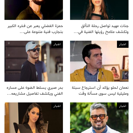
جنات مهيد تواصل رحلة التألق
حمزة الفضلي يعبر عن فخره الكبير
وتكشف ملامح رؤيتها الفنية في…
بتجارب فنية متنوعة على…
اخبار
اخبار
نعمان لحلو يؤكد أن استرجاع سبتة
بدر صبري يسلط الضوء على مساره
ومليلية ليس سوى مسألة وقت
الفني ويكشف تفاصيل مشاريعه…
اخبار
اخبار