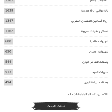
العناية بالجسم
1785
لالة مولاتي اناقة مغربية
1639
ازياء فساتين القفطان المغربي
1347
عصائر و مقبلات مغربية
1162
شهيوات عالمية
680
شهيوات رمضان
650
وصفات لانقاص الوزن
544
حلويات العيد
513
وصفات لزيادة الوزن
494
للاتصال بنا+212614999191
كلمات البحث