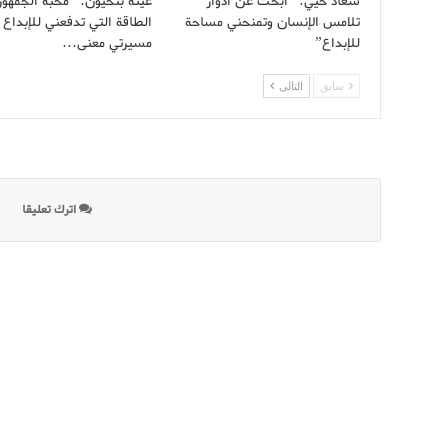
سعاد خيي: “أبحث عن أدوار
غيثة بنحيون: “محبة الجمهو
تلامس الإنسان وتمنحني مساحة
الطاقة التي تدفعني للإبداع 
للإبداع”
مسيرتي معنى…
سابق
التالى
اترك تعليقا