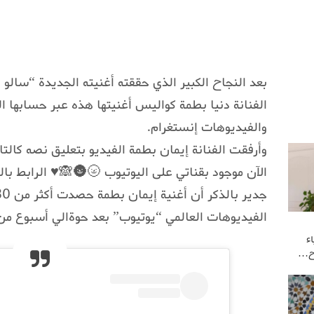
بعد النجاح الكبير الذي حققته أغنيته الجديدة “سال
الفنانة دنيا بطمة كواليس أغنيتها هذه عبر حسابها ا
والفيديوهات إنستغرام.
وأرفقت الفنانة إيمان بطمة الفيديو بتعليق نصه كال
الآن موجود بقناتي على اليوتيوب 🌝🌚🙈♥️ الرابط با
الفيديوهات العالمي “يوتيوب” بعد حوةالي أسبوع من
ء
وح…