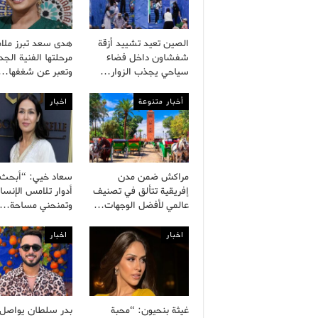
الصين تعيد تشييد أزقة
هدى سعد تبرز ملا
شفشاون داخل فضاء
مرحلتها الفنية الجد
سياحي يجذب الزوار…
وتعبر عن شغفها…
أخبار متنوعة
اخبار
مراكش ضمن مدن
سعاد خيي: “أبحث
إفريقية تتألق في تصنيف
أدوار تلامس الإنسا
عالمي لأفضل الوجهات…
وتمنحني مساحة…
اخبار
اخبار
غيثة بنحيون: “محبة
بدر سلطان يواصل ب