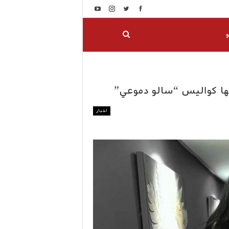
و
يها كواليس “سالو دموعي”
اخبار