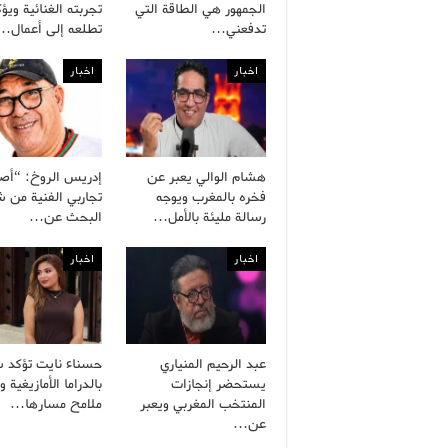
الجمهور هي الطاقة التي
تجربته الغنائية ويؤ
تدفعني…
تطلعه إلى أعمال…
اخبار
اخبار
هشام الوالي يعبر عن
إدريس الروخ: “أص
فخره بالمغرب ويوجه
تجاربي الفنية من
رسالة مليئة بالأمل…
البحث عن…
اخبار
اخبار
عبد الرحيم المنياري
حسناء نايت تؤكد ش
يستحضر إنجازات
بالدراما الأمازيغية 
المنتخب المغربي ويعبر
ملامح مسارها…
عن…