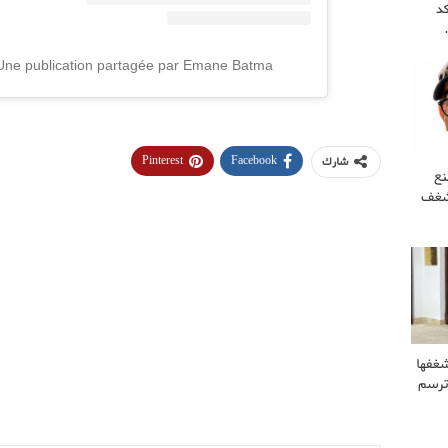
كد
Une publication partagée par Emane Batma الإيمان (@emanebatma
Pinterest
Facebook
شارك
نع
 شغف
غفها
وترسم