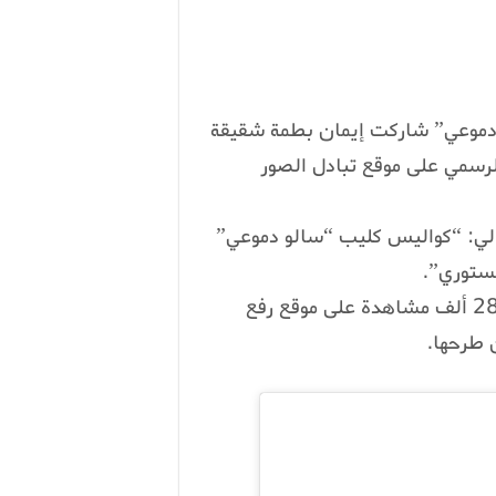
و دموعي” شاركت إيمان بطمة شقيقة
لرسمي على موقع تبادل الصور
تالي: “كواليس كليب “سالو دموعي”
لستوري”.
جدير بالذكر أن أغنية إيمان بطمة حصدت أكثر من 280 ألف مشاهدة على موقع رفع
 طرحها.