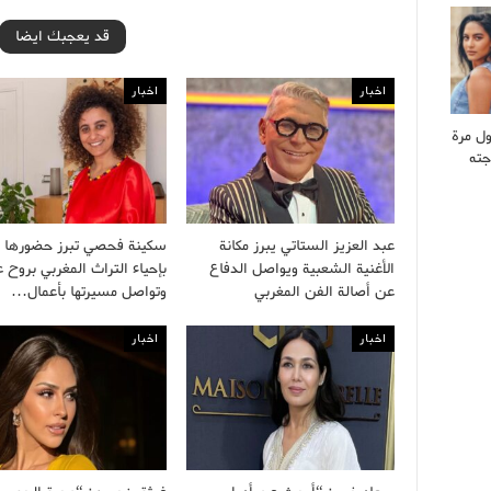
قد يعجبك ايضا
اخبار
اخبار
ول مرة
جته
عبد العزيز الستاتي يبرز مكانة
سكينة فحصي تبرز حضورها ا
الأغنية الشعبية ويواصل الدفاع
بإحياء التراث المغربي بروح 
عن أصالة الفن المغربي
وتواصل مسيرتها بأعمال…
اخبار
اخبار