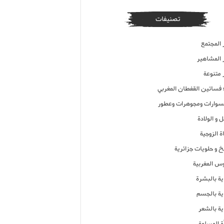
تصنيفات
 المجتمع
ر المشاهير
 متنوعة
ء فساتين القفطان المغربي
وارات ومجوهرات وعطور
 و الولادة
ة الزوجية
خ و حلويات جزائرية
وس المغربية
ية بالبشرة
اية بالجسم
ية بالشعر
ة المسلمة