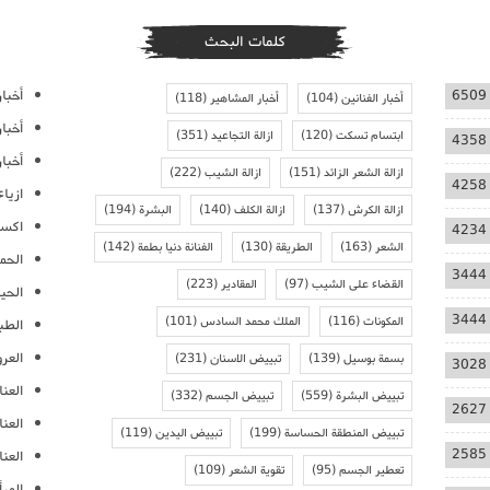
كلمات البحث
أخبار
6509
أخبار الفنانين
(104)
أخبار المشاهير
(118)
أخبا
ابتسام تسكت
(120)
ازالة التجاعيد
(351)
4358
أخبار
ازالة الشعر الزائد
(151)
ازالة الشيب
(222)
4258
ازيا
ازالة الكرش
(137)
ازالة الكلف
(140)
البشرة
(194)
اكسس
4234
الشعر
(163)
الطريقة
(130)
الفنانة دنيا بطمة
(142)
الحمل
3444
القضاء على الشيب
(97)
المقادير
(223)
الحيا
3444
المكونات
(116)
الملك محمد السادس
(101)
الطب
العر
بسمة بوسيل
(139)
تبييض الاسنان
(231)
3028
العنا
تبييض البشرة
(559)
تبييض الجسم
(332)
2627
العن
تبييض المنطقة الحساسة
(199)
تبييض اليدين
(119)
2585
العنا
تعطير الجسم
(95)
تقوية الشعر
(109)
المرأ