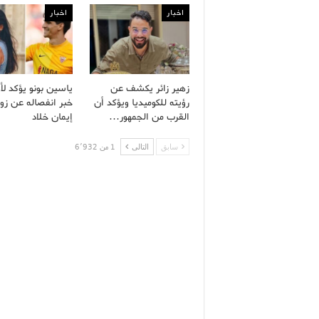
اخبار
اخبار
زهير زائر يكشف عن
ياسين بونو يؤكد لأ
رؤيته للكوميديا ويؤكد أن
خبر انفصاله عن زو
القرب من الجمهور…
إيمان خلاد
سابق
التالى
1 من 6٬932