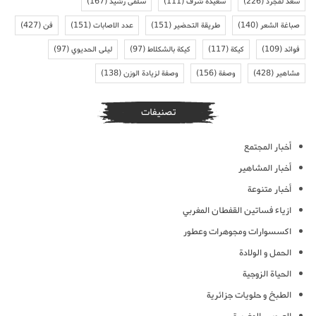
سعد لمجرد
(226)
سعيدة شرف
(111)
سلمى رشيد
(167)
صباغة الشعر
(140)
طريقة التحضير
(151)
عدد الاصابات
(151)
فن
(427)
فوائد
(109)
كيكة
(117)
كيكة بالشكلاط
(97)
ليلى الحديوي
(97)
مشاهير
(428)
وصفة
(156)
وصفة لزيادة الوزن
(138)
تصنيفات
أخبار المجتمع
أخبار المشاهير
أخبار متنوعة
ازياء فساتين القفطان المغربي
اكسسوارات ومجوهرات وعطور
الحمل و الولادة
الحياة الزوجية
الطبخ و حلويات جزائرية