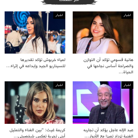
اخبار
اخبار
هانية قسومي تؤكد أن التوازن
لمياء خربوش تؤكد تقديرها
والصراحة أساس نجاحها في
للسيناريو الجيد وإبداعه في إثراء…
الحياة…
اخبار
اخبار
عبد الإله عاجل يؤكد أن تجاربه
كريمة غيث: “بين الغناء والتمثيل
الفنية تزداد تميزا مع الأدوار…
أبني تجربة تعكس شخصيتي…