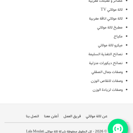
عصائر و مقبلات مغربية
لالة مولاتي TV
لالة مولاتي اناقة مغربية
مطبخ لالة مولاتي
مكياج
ميكرو لالة مولاتي
نصائح التغذية السليمة
نصائح ديكورات منزلية
وصفات جمال الصقلي
وصفات لانقاص الوزن
وصفات لزيادة الوزن
عن لالة مولاتي
فريق العمل
أعلن معنا
اتصل بنا
© 2026 - كل الحقوق محفوظة شركة لالة مولاتي Lala Moulati