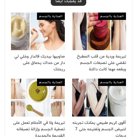
قد يعجبك ايضا
العناية بالجسم
العناية بالجسم
تبريمة وردية من قلب المطبخ
صاوبيها بيديك فالدار وخلي لي
تقضي على تصبغات الجسم
داز من حداك يحماق على
وبقعه مهما كانت داكنة
ريحتك
العناية بالجسم
العناية بالجسم
أقوى كريم طبيعي يمكنك تجربته
تبريمة ولا في الأحلام تعمل على
لتبيض الجسم وتفتيحه حتى 7
تصفية الجسم وإزالة تصبغاته
درجات
القديمة والجديدة