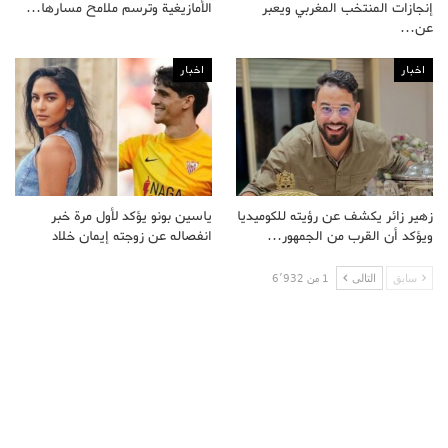
إنجازات المنتخب المغربي ويعبر
الأمازيغية وترسم ملامح مسارها…
عن…
اخبار
اخبار
زهير زائر يكشف عن رؤيته للكوميديا
ياسين بونو يؤكد لأول مرة خبر
ويؤكد أن القرب من الجمهور…
انفصاله عن زوجته إيمان خلاد
سابق
التالى
1 من 6٬932