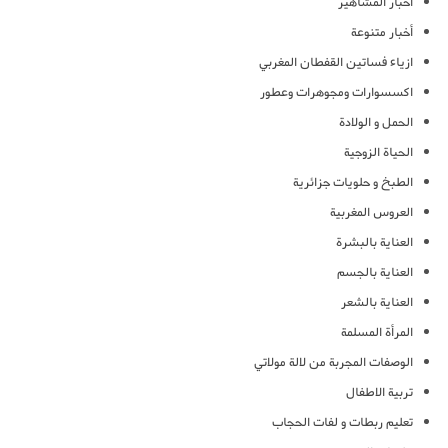
أخبار المشاهير
أخبار متنوعة
ازياء فساتين القفطان المغربي
اكسسوارات ومجوهرات وعطور
الحمل و الولادة
الحياة الزوجية
الطبخ و حلويات جزائرية
العروس المغربية
العناية بالبشرة
العناية بالجسم
العناية بالشعر
المرأة المسلمة
الوصفات المجربة من لالة مولاتي
تربية الاطفال
تعليم ربطات و لفات الحجاب