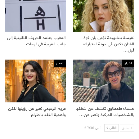
نفيسة بنشهيدة تؤمن بأن قوة
المغرب يعتمد الحروف اللاتينية إلى
الفنان تكمن في جودة اختياراته
جانب العربية في لوحات…
قبل…
اخبار
اخبار
حسناء طمطاوي تكشف عن شغفها
مريم الزعيمي تعبر عن رؤيتها للفن
بالشخصيات المركبة وتعبر عن…
وأهمية النقد باحترام
سابق
التالى
1 من 6٬936