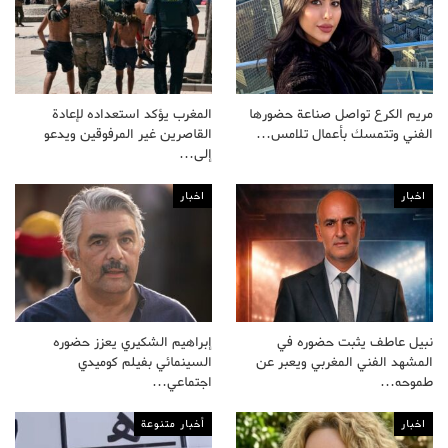
مريم الكرع تواصل صناعة حضورها
المغرب يؤكد استعداده لإعادة
الفني وتتمسك بأعمال تلامس…
القاصرين غير المرفوقين ويدعو
إلى…
اخبار
اخبار
نبيل عاطف يثبت حضوره في
إبراهيم الشكيري يعزز حضوره
المشهد الفني المغربي ويعبر عن
السينمائي بفيلم كوميدي
طموحه…
اجتماعي…
اخبار
أخبار متنوعة