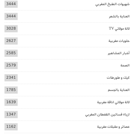
شهيوات الطبخ المغربي
3444
العناية بالشعر
3444
لالة مولاتي TV
3028
حلويات مغربية
2627
أخبار المشاهير
2585
الصحة
2579
كيك و طورطات
2341
العناية بالجسم
1785
لالة مولاتي اناقة مغربية
1639
ازياء فساتين القفطان المغربي
1347
عصائر و مقبلات مغربية
1162