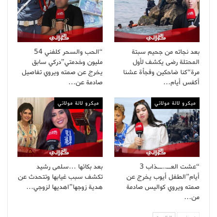
بعد نجاته من جحيم سبتة
“الحب والسحر كلفني 54
المحتلة رضى يكشف لأول
مليون وخدمتي”دركي سابق
مرة“كنا ضاحكين وفجأة عشنا
يخرج عن صمته ويروي تفاصيل
أكفس أيام…
صادمة عن…
ميكرو لالة مولاتي
ميكرو لالة مولاتي
“عشت العــ..ــذاب 3
بعد بكائها …سلمى رشيد
أيام”الطفل أيوب يخرج عن
تكشف سبب غيابها وتتحدث عن
صمته ويروي كواليس صادمة
هدية زوجها”اهديها لزوجي…
من…