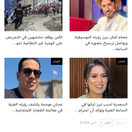
عصام كمال يبرز رؤيته الموسيقية
الأمن يوقف مشتبهين في التحريض
ويواصل ترسيخ حضوره في
على الهجرة غير النظامية نحو…
الساحة…
اخبار
اخبار
السعدية لديب تبرز ثباتها في
عدنان موحجة يكشف رؤيته الفنية
الساحة الفنية وتؤكد أن احترام…
في معالجة القضايا الاجتماعية…
سابق
التالى
1 من 6٬936