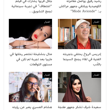
رشيد رفيق يواصل مغامرته
جلال قريوا يشارك في فيلم
الكوميدية ويلتقي جمهور مراكش
“اختطاف” في تجربة سينمائية
بـ: “Mode Avionde”
تجمع التشويق…
اخبار
اخبار
إدريس الروخ يحتفي بتجربته
منال بنشليخة تختصر رحلتها في
الفنية في لقاء يجمع السينما
ماربيا بعد تجربة لم تكن في
بالأدب
مستوى التوقعات
اخبار
اخبار
سعيدة شرف تشكر جمهور طنجة
هشام العسري يعبر عن رؤيته