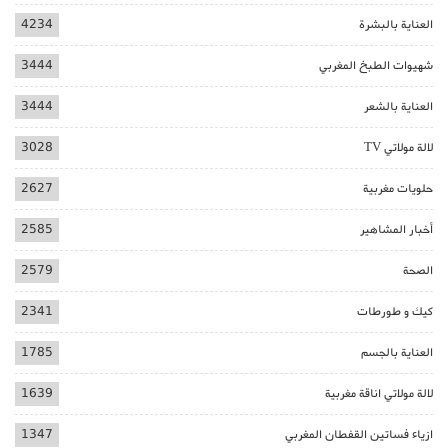
العناية بالبشرة
4234
شهيوات الطبخ المغربي
3444
العناية بالشعر
3444
لالة مولاتي TV
3028
حلويات مغربية
2627
أخبار المشاهير
2585
الصحة
2579
كيك و طورطات
2341
العناية بالجسم
1785
لالة مولاتي اناقة مغربية
1639
ازياء فساتين القفطان المغربي
1347