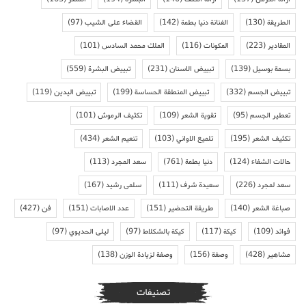
الطريقة
(130)
الفنانة دنيا بطمة
(142)
القضاء على الشيب
(97)
المقادير
(223)
المكونات
(116)
الملك محمد السادس
(101)
بسمة بوسيل
(139)
تبييض الاسنان
(231)
تبييض البشرة
(559)
تبييض الجسم
(332)
تبييض المنطقة الحساسة
(199)
تبييض اليدين
(119)
تعطير الجسم
(95)
تقوية الشعر
(109)
تكثيف الرموش
(101)
تكثيف الشعر
(195)
تلميع الاواني
(103)
تنعيم الشعر
(434)
حالات الشفاء
(124)
دنيا بطمة
(761)
سعد المجرد
(113)
سعد لمجرد
(226)
سعيدة شرف
(111)
سلمى رشيد
(167)
صباغة الشعر
(140)
طريقة التحضير
(151)
عدد الاصابات
(151)
فن
(427)
فوائد
(109)
كيكة
(117)
كيكة بالشكلاط
(97)
ليلى الحديوي
(97)
مشاهير
(428)
وصفة
(156)
وصفة لزيادة الوزن
(138)
تصنيفات