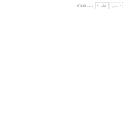
سابق
التالى
1 من 6٬938