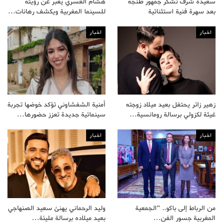
سعيدة شرف تشكر جمهور طنجة
هشام العسري يعبر عن رؤيته
بعد سهرة فنية استثنائية
للسينما المغربية ويكشف رهانات…
اخبار
اخبار
زهير زائر يحتفل بعيد ميلاد زوجته
أمنية الشفشاوني تؤكد خوضها تجربة
غيثة لكزولي برسالة رومانسية…
سينمائية جديدة تعزز حضورها…
اخبار
اخبار
من الرباط إلى باكو.. “الجمعية
وليد الرحماني يهنئ سعيد الصنهاجي
المغربية جسور الفن…
بعيد ميلاده برسالة مليئة…