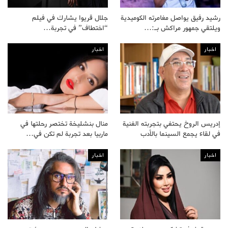
رشيد رفيق يواصل مغامرته الكوميدية
جلال قريوا يشارك في فيلم
ويلتقي جمهور مراكش بـ:…
“اختطاف” في تجربة…
اخبار
اخبار
إدريس الروخ يحتفي بتجربته الفنية
منال بنشليخة تختصر رحلتها في
في لقاء يجمع السينما بالأدب
ماربيا بعد تجربة لم تكن في…
اخبار
اخبار