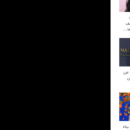
شف
رها…
 عن
ن
ناء