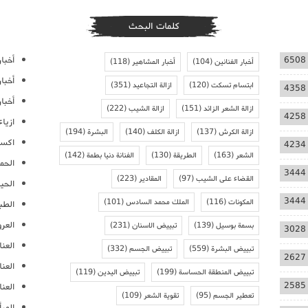
كلمات البحث
أخبار
6508
أخبار الفنانين
(104)
أخبار المشاهير
(118)
أخبا
ابتسام تسكت
(120)
ازالة التجاعيد
(351)
4358
أخبار
ازالة الشعر الزائد
(151)
ازالة الشيب
(222)
4258
ازيا
ازالة الكرش
(137)
ازالة الكلف
(140)
البشرة
(194)
اكسس
4234
الشعر
(163)
الطريقة
(130)
الفنانة دنيا بطمة
(142)
الحمل
3444
القضاء على الشيب
(97)
المقادير
(223)
الحيا
3444
المكونات
(116)
الملك محمد السادس
(101)
الطب
العر
بسمة بوسيل
(139)
تبييض الاسنان
(231)
3028
العنا
تبييض البشرة
(559)
تبييض الجسم
(332)
2627
العن
تبييض المنطقة الحساسة
(199)
تبييض اليدين
(119)
2585
العنا
تعطير الجسم
(95)
تقوية الشعر
(109)
المرأ