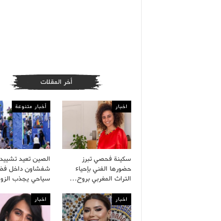
أخر المقلات
اخبار
أخبار متنوعة
سكينة فحصي تبرز
الصين تعيد تشييد 
حضورها الفني بإحياء
شفشاون داخل فضا
التراث المغربي بروح…
سياحي يجذب الزو
اخبار
اخبار