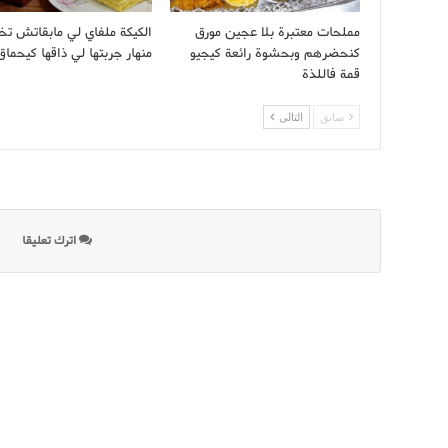
مملحات معتبرة بلا عجين مورق
الكيكة ملفاي لي مابقاتش تخ
كنحضرهم وبحشوة رائعة كيجيو
منهار جربتها لي ذاقها كيحماق
قمة فاللذة
سابق
التالى
اترك تعليقا