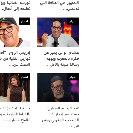
الجمهور هي الطاقة التي
تجربته الغنائية ويؤ
تدفعني…
تطلعه إلى أعمال…
اخبار
اخبار
هشام الوالي يعبر عن
إدريس الروخ: “أص
فخره بالمغرب ويوجه
تجاربي الفنية من
رسالة مليئة بالأمل…
البحث عن…
اخبار
اخبار
عبد الرحيم المنياري
حسناء نايت تؤكد ش
يستحضر إنجازات
بالدراما الأمازيغية 
المنتخب المغربي ويعبر
ملامح مسارها…
عن…