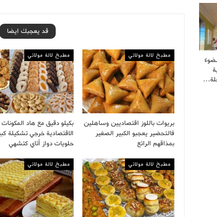
قد يعجبك ايضا
مطبخ لالة مولاتي
مطبخ لالة مولاتي
لضوء
ة
حلة…
بريوات باللوز اقتصاديين وساهلين
بكيلو دقيق مع هاد المكونات
فالتحضير يعجبو الكبير الصغير
الاقتصادية خرجي تشكيلة كبي
بمذاقهم الرائع
حلويات دواز أتاي كتشهي
مطبخ لالة مولاتي
مطبخ لالة مولاتي