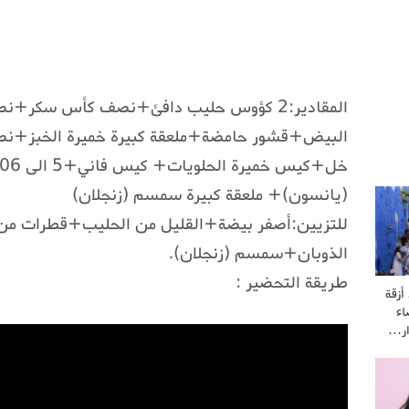
البيض+قشور حامضة+ملعقة كبيرة خميرة الخبز+نصف
(يانسون)+ ملعقة كبيرة سمسم (زنجلان)
للتزيين:أصفر بيضة+القليل من الحليب+قطرات من 
الذوبان+سمسم (زنجلان).
طريقة التحضير :
أزقة
ء
ار…