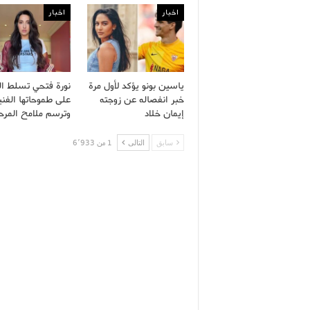
اخبار
اخبار
ياسين بونو يؤكد لأول مرة
نورة فتحي تسلط ا
خبر انفصاله عن زوجته
على طموحاتها الفني
إيمان خلاد
وترسم ملامح المر
سابق
التالى
1 من 6٬933