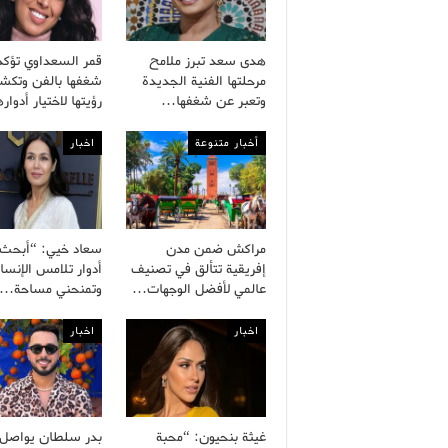
هدى سعد تبرز ملامح
قمر السعداوي تؤكد
مرحلتها الفنية الجديدة
شغفها بالفن وتك
وتعبر عن شغفها…
رؤيتها لاختيار أدوا
أخبار متنوعة
اخبار
مراكش ضمن مدن
سعاد خيي: “أبحث
إفريقية تتألق في تصنيف
أدوار تلامس الإنسا
عالمي لأفضل الوجهات…
وتمنحني مساحة…
اخبار
اخبار
غيثة بنحيون: “محبة
بدر سلطان يواصل ب