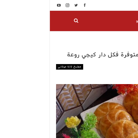
و
فرة فكل دار كيجي روعة
مطبخ لالة مولاتي