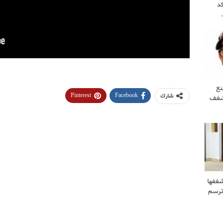
كد
نع
Pinterest
Facebook
شارك
 شغف
غفها
وترسم