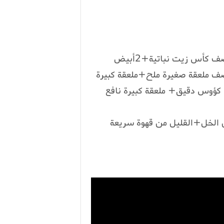
المقادير:2 كؤوس حليب دافئ+نصف كأس سكر+نصف كأس زيت نباتية+2أبيض
 ملعقة صغيرة ملح+ملعقة كبيرة
خل+كيس خميرة الحلويات+ كيس فاني+5 الى 06 كؤوس دقيق+ ملعقة كبيرة نافع
الخل+القليل من قهوة سريعة