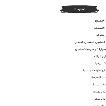
تصنيفات
 المجتمع
ر المشاهير
 متنوعة
ء فساتين القفطان المغربي
وارات ومجوهرات وعطور
 و الولادة
ة الزوجية
خ و حلويات جزائرية
وس المغربية
ية بالبشرة
اية بالجسم
ية بالشعر
ة المسلمة