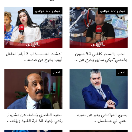
ميكرو لالة مولاتي
ميكرو لالة مولاتي
“الحب والسحر كلفني 54 مليون
“عشت العــ..ــذاب 3 أيام”الطفل
وخدمتي”دركي سابق يخرج عن…
أيوب يخرج عن صمته…
اخبار
اخبار
يسري المراكشي يعبر عن تميزه
سعيد الناصري يكشف عن مشروع
الفني في مسلسل…
رقمي لإحياء الذاكرة الفنية ويؤكد…