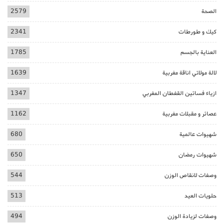
الصحة
2579
كيك و طورطات
2341
العناية بالجسم
1785
لالة مولاتي اناقة مغربية
1639
ازياء فساتين القفطان المغربي
1347
عصائر و مقبلات مغربية
1162
شهيوات عالمية
680
شهيوات رمضان
650
وصفات لانقاص الوزن
544
حلويات العيد
513
وصفات لزيادة الوزن
494