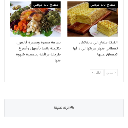
مطبخ لالة مولاتي
مطبخ لالة مولاتي
الكيكة ملفاي لي مابقاتش
دجاجة معمرة ومحمرة فالفرن
تخطاني منهار جربتها لي ذاقها
بتتبيلة رائعة بأسهل وأسرع
كيحماق عليها
طريقة مرافقة بدغميرة شهوة
منها
سابق
التالى
اترك تعليقا