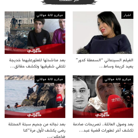
اخبار
ميكرو لالة مولاتي
الفيلم السينمائي “السمطة كدور”
بعد مناشدتها للعثورعليهما خديجة
يعيد كريمة وساط…
تلتقي شقيقيها وتكشف حقائق…
ميكرو لالة مولاتي
ميكرو لالة مولاتي
بعد وصول العائلة.. تصريحات صادمة
بعد نجاته من جحيم سبتة المحتلة
تكشف آخر تطورات قضية عبد…
رضى يكشف لأول مرة“كنا
ضاحكين…