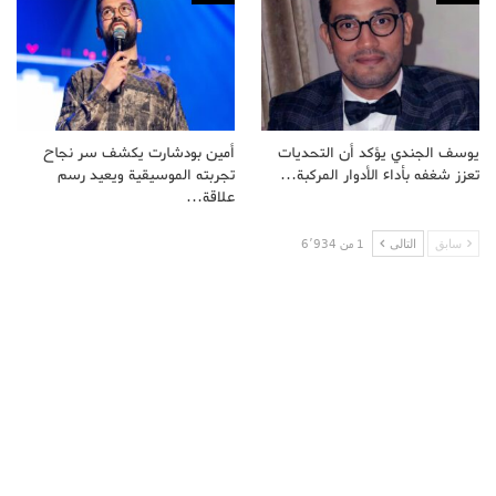
يوسف الجندي يؤكد أن التحديات
أمين بودشارت يكشف سر نجاح
تعزز شغفه بأداء الأدوار المركبة…
تجربته الموسيقية ويعيد رسم
علاقة…
سابق
التالى
1 من 6٬934