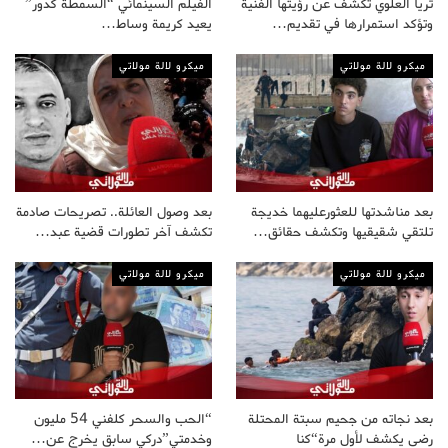
ثريا العلوي تكشف عن رؤيتها الفنية
الفيلم السينمائي “السمطة كدور”
وتؤكد استمرارها في تقديم…
يعيد كريمة وساط…
ميكرو لالة مولاتي
ميكرو لالة مولاتي
بعد مناشدتها للعثورعليهما خديجة
بعد وصول العائلة.. تصريحات صادمة
تلتقي شقيقيها وتكشف حقائق…
تكشف آخر تطورات قضية عبد…
ميكرو لالة مولاتي
ميكرو لالة مولاتي
بعد نجاته من جحيم سبتة المحتلة
“الحب والسحر كلفني 54 مليون
رضى يكشف لأول مرة“كنا
وخدمتي”دركي سابق يخرج عن…