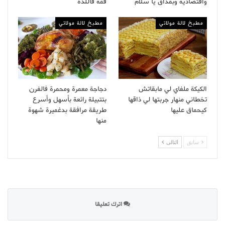
واقتصادية وبمذاق يا سلام
قمة فاللذة
مطبخ لالة مولاتي
مطبخ لالة مولاتي
الكيكة ملفاي لي مابقاتش
دجاجة معمرة ومحمرة فالفرن
تخطاني منهار جربتها لي ذاقها
بتتبيلة رائعة بأسهل وأسرع
كيحماق عليها
طريقة مرافقة بدغميرة شهوة
منها
سابق
التالى
اترك تعليقا