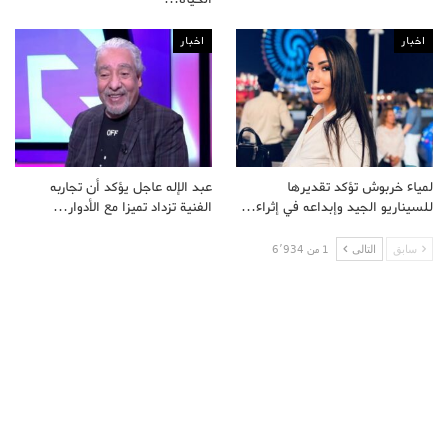
اخبار
اخبار
لمياء خربوش تؤكد تقديرها
عبد الإله عاجل يؤكد أن تجاربه
للسيناريو الجيد وإبداعه في إثراء…
الفنية تزداد تميزا مع الأدوار…
سابق
التالى
1 من 6٬934