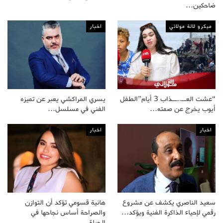
ضاحكين…
ميكرو لالة مولاتي
اخبار
“عشت العــ..ــذاب 3 أيام”الطفل
يسري المراكشي يعبر عن تميزه
أيوب يخرج عن صمته…
الفني في مسلسل…
اخبار
اخبار
سعيد الناصري يكشف عن مشروع
هانية قسومي تؤكد أن التوازن
رقمي لإحياء الذاكرة الفنية ويؤكد…
والصراحة أساس نجاحها في
الحياة…