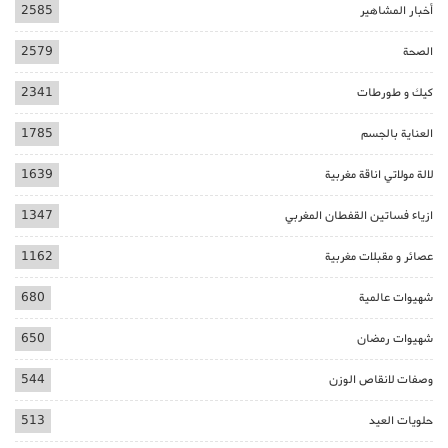
أخبار المشاهير
2585
الصحة
2579
كيك و طورطات
2341
العناية بالجسم
1785
لالة مولاتي اناقة مغربية
1639
ازياء فساتين القفطان المغربي
1347
عصائر و مقبلات مغربية
1162
شهيوات عالمية
680
شهيوات رمضان
650
وصفات لانقاص الوزن
544
حلويات العيد
513