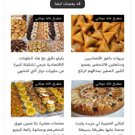
قد يعجبك ايضا
مطبخ لالة مولاتي
مطبخ لالة مولاتي
بريوات باللوز اقتصاديين
بكيلو دقيق مع هاد المكونات
وساهلين فالتحضير يعجبو
الاقتصادية خرجي تشكيلة كبيرة
الكبير الصغير بمذاقهم الرائع
من حلويات دواز أتاي كتشهي
مطبخ لالة مولاتي
مطبخ لالة مولاتي
كيكتي العجيبة لي جربت وليت
مملحات معتبرة بلا عجين مورق
مدمنة عليها بطريقة بسيطة
كنحضرهم وبحشوة رائعة كيجيو