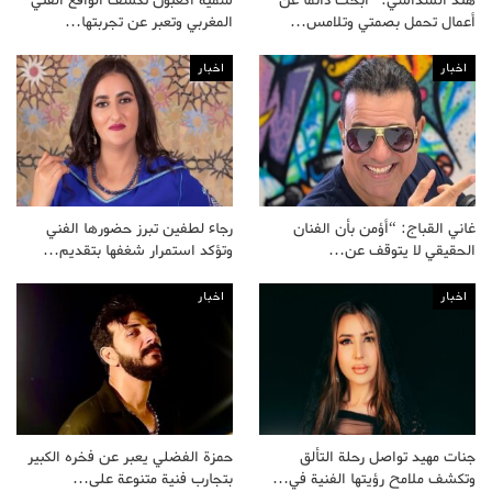
هند السداسي: “أبحث دائما عن
سمية أكعبون تكشف الواقع الفني
أعمال تحمل بصمتي وتلامس…
المغربي وتعبر عن تجربتها…
اخبار
اخبار
غاني القباج: “أؤمن بأن الفنان
رجاء لطفين تبرز حضورها الفني
الحقيقي لا يتوقف عن…
وتؤكد استمرار شغفها بتقديم…
اخبار
اخبار
جنات مهيد تواصل رحلة التألق
حمزة الفضلي يعبر عن فخره الكبير
وتكشف ملامح رؤيتها الفنية في…
بتجارب فنية متنوعة على…