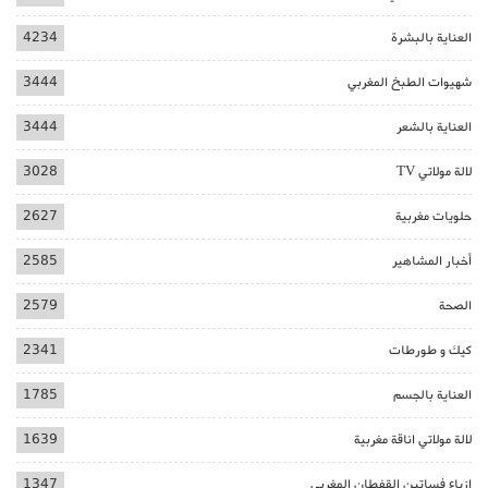
العناية بالبشرة
4234
شهيوات الطبخ المغربي
3444
العناية بالشعر
3444
لالة مولاتي TV
3028
حلويات مغربية
2627
أخبار المشاهير
2585
الصحة
2579
كيك و طورطات
2341
العناية بالجسم
1785
لالة مولاتي اناقة مغربية
1639
ازياء فساتين القفطان المغربي
1347