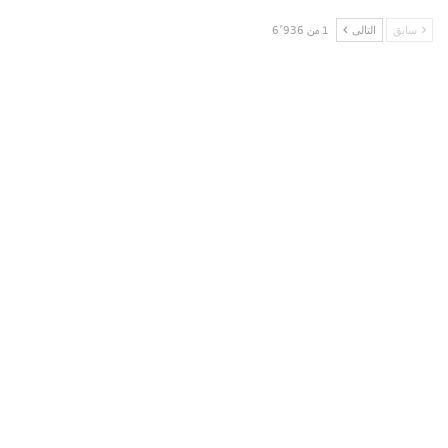
سابق
التالى
1 من 6٬936