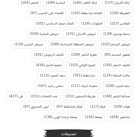
ازالة الكرش
(137)
ازالة الكلف
(140)
البشرة
(194)
الشعر
(163)
الطريقة
(130)
الفنانة دنيا بطمة
(142)
القضاء على الشيب
(97)
المقادير
(223)
المكونات
(116)
الملك محمد السادس
(101)
بسمة بوسيل
(139)
تبييض الاسنان
(231)
تبييض البشرة
(559)
تبييض الجسم
(332)
تبييض المنطقة الحساسة
(199)
تبييض اليدين
(119)
تعطير الجسم
(95)
تقوية الشعر
(109)
تكثيف الرموش
(101)
تكثيف الشعر
(195)
تلميع الاواني
(103)
تنعيم الشعر
(434)
حالات الشفاء
(124)
دنيا بطمة
(761)
سعد المجرد
(113)
سعد لمجرد
(226)
سعيدة شرف
(111)
سلمى رشيد
(167)
صباغة الشعر
(140)
طريقة التحضير
(151)
عدد الاصابات
(151)
فن
(427)
فوائد
(109)
كيكة
(117)
كيكة بالشكلاط
(97)
ليلى الحديوي
(97)
مشاهير
(428)
وصفة
(156)
وصفة لزيادة الوزن
(138)
تصنيفات