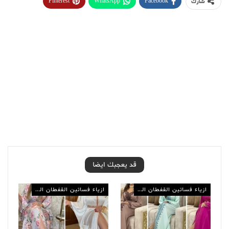
Pinterest
WhatsApp
Facebook
شارك
قد يعجبك ايضا
ازياء فساتين القفطان المغربي
ازياء فساتين القفطان المغربي