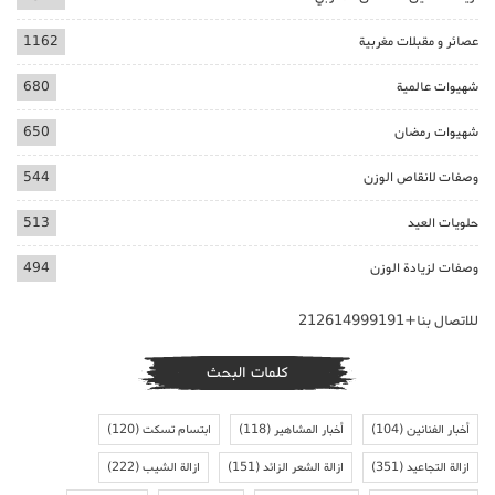
عصائر و مقبلات مغربية
1162
شهيوات عالمية
680
شهيوات رمضان
650
وصفات لانقاص الوزن
544
حلويات العيد
513
وصفات لزيادة الوزن
494
للاتصال بنا+212614999191
كلمات البحث
أخبار الفنانين
(104)
أخبار المشاهير
(118)
ابتسام تسكت
(120)
ازالة التجاعيد
(351)
ازالة الشعر الزائد
(151)
ازالة الشيب
(222)