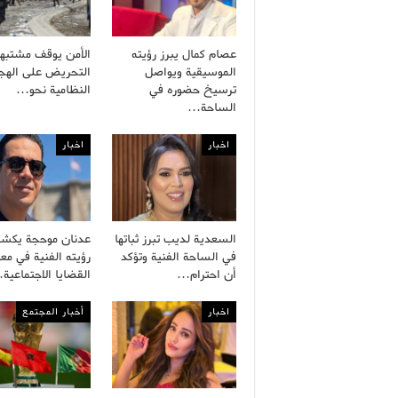
عصام كمال يبرز رؤيته
الأمن يوقف مشتبه
الموسيقية ويواصل
التحريض على الهجر
ترسيخ حضوره في
النظامية نحو…
الساحة…
اخبار
اخبار
السعدية لديب تبرز ثباتها
عدنان موحجة يكش
في الساحة الفنية وتؤكد
رؤيته الفنية في معا
أن احترام…
القضايا الاجتماعية
اخبار
أخبار المجتمع