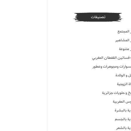
تصنيفات
 المجتمع
ر المشاهير
 متنوعة
ء فساتين القفطان المغربي
وارات ومجوهرات وعطور
 و الولادة
ة الزوجية
خ و حلويات جزائرية
وس المغربية
ية بالبشرة
اية بالجسم
ية بالشعر