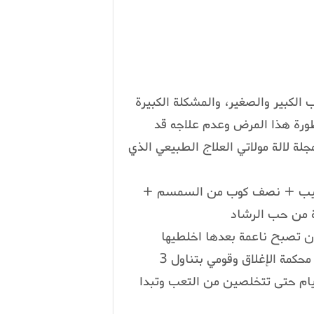
الكبير والصغير، والمشكلة الكبيرة
ورة هذا المرض وعدم علاجه قد
جلة لالة مولاتي العلاج الطبيعي الذي
 من الزبيب + نصف كوب من السمسم +
ة من حب الرشاد
ن تصبح ناعمة بعدها اخلطيها
بالعسل وكوني منها كويرات أو خليط تضعينه في علبة محكمة الإغلاق وقومي بتناول 3
ات خلال اليوم أو 3 ملاعق خلال اليوم لن تمر 4 أيام حتى تتخلصين من التعب وتبدا