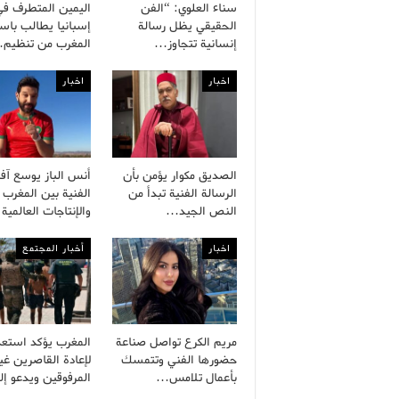
سناء العلوي: “الفن
اليمين المتطرف في
الحقيقي يظل رسالة
إسبانيا يطالب باست
إنسانية تتجاوز…
المغرب من تنظيم
اخبار
اخبار
الصديق مكوار يؤمن بأن
أنس الباز يوسع آفا
الرسالة الفنية تبدأ من
الفنية بين المغرب
النص الجيد…
والإنتاجات العالمية
اخبار
أخبار المجتمع
مريم الكرع تواصل صناعة
المغرب يؤكد استعد
حضورها الفني وتتمسك
لإعادة القاصرين غي
بأعمال تلامس…
المرفوقين ويدعو إ