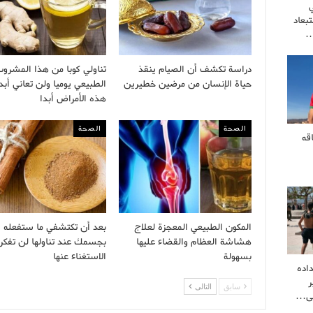
بعاد
…
دراسة تكشف أن الصيام ينقذ
تناولي كوبا من هذا المشرو
حياة الإنسان من مرضين خطيرين
الطبيعي يوميا ولن تعاني أبد
هذه الأمراض أبدا
الصحة
الصحة
قه
المكون الطبيعي المعجزة لعلاج
بعد أن تكتشفي ما ستفعله ا
هشاشة العظام والقضاء عليها
بجسمك عند تناولها لن تفكر
بسهولة
الاستغناء عنها
اده
ر
سابق
التالى
لى…