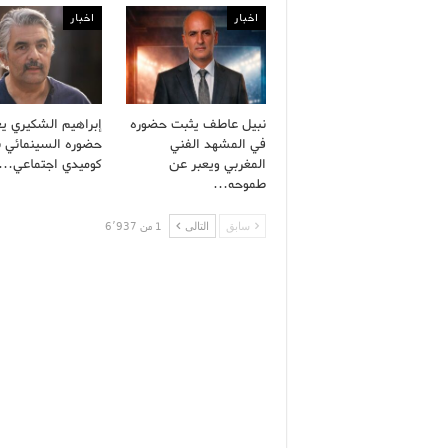
اخبار
اخبار
نبيل عاطف يثبت حضوره
إبراهيم الشكيري يع
في المشهد الفني
حضوره السينمائي ب
المغربي ويعبر عن
كوميدي اجتماعي…
طموحه…
سابق
التالى
1 من 6٬937