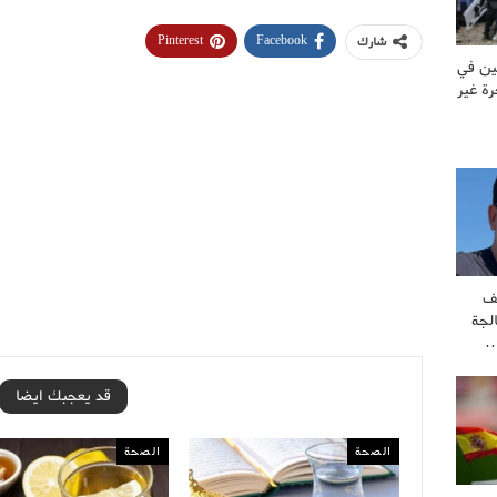
Pinterest
Facebook
شارك
ين في
ة غير
ف
لجة
…
قد يعجبك ايضا
الصحة
الصحة