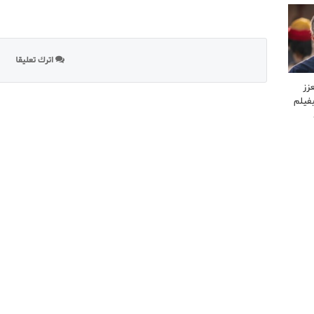
اترك تعليقا
زز
فيلم