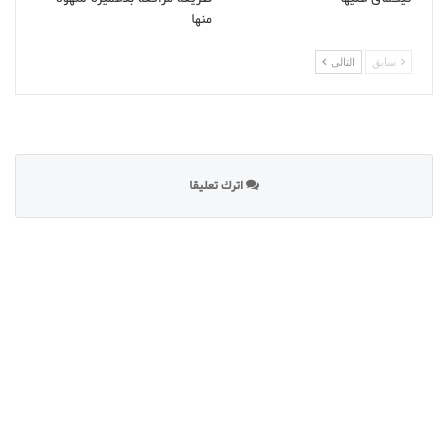
منها
سابق
التالى
اترك تعليقا