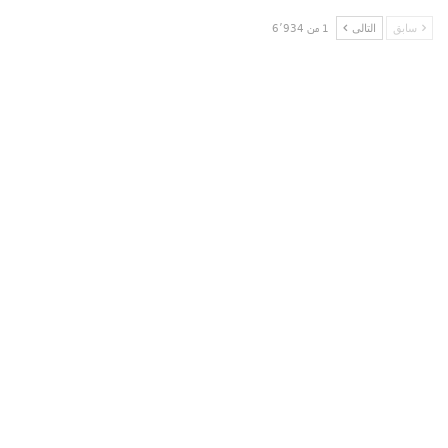
سابق
التالى
1 من 6٬934