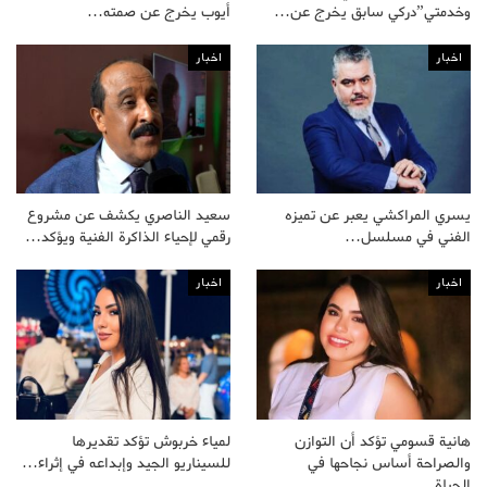
وخدمتي”دركي سابق يخرج عن…
أيوب يخرج عن صمته…
اخبار
اخبار
يسري المراكشي يعبر عن تميزه
سعيد الناصري يكشف عن مشروع
الفني في مسلسل…
رقمي لإحياء الذاكرة الفنية ويؤكد…
اخبار
اخبار
هانية قسومي تؤكد أن التوازن
لمياء خربوش تؤكد تقديرها
والصراحة أساس نجاحها في
للسيناريو الجيد وإبداعه في إثراء…
الحياة…