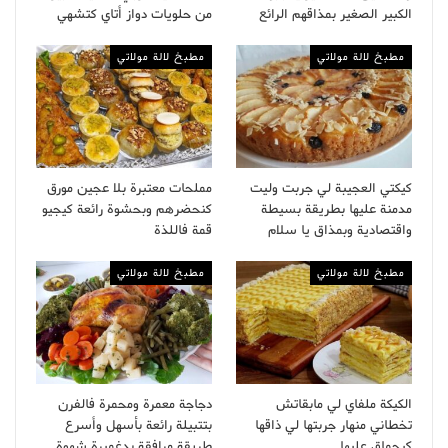
الكبير الصغير بمذاقهم الرائع
من حلويات دواز أتاي كتشهي
مطبخ لالة مولاتي
مطبخ لالة مولاتي
كيكتي العجيبة لي جربت وليت
مملحات معتبرة بلا عجين مورق
مدمنة عليها بطريقة بسيطة
كنحضرهم وبحشوة رائعة كيجيو
واقتصادية وبمذاق يا سلام
قمة فاللذة
مطبخ لالة مولاتي
مطبخ لالة مولاتي
الكيكة ملفاي لي مابقاتش
دجاجة معمرة ومحمرة فالفرن
تخطاني منهار جربتها لي ذاقها
بتتبيلة رائعة بأسهل وأسرع
كيحماق عليها
طريقة مرافقة بدغميرة شهوة