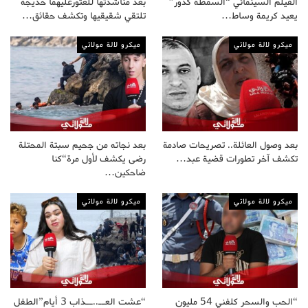
الفيلم السينمائي “السمطة كدور”
بعد مناشدتها للعثورعليهما خديجة
يعيد كريمة وساط…
تلتقي شقيقيها وتكشف حقائق…
ميكرو لالة مولاتي
ميكرو لالة مولاتي
بعد وصول العائلة.. تصريحات صادمة
بعد نجاته من جحيم سبتة المحتلة
تكشف آخر تطورات قضية عبد…
رضى يكشف لأول مرة“كنا
ضاحكين…
ميكرو لالة مولاتي
ميكرو لالة مولاتي
“الحب والسحر كلفني 54 مليون
“عشت العــ..ــذاب 3 أيام”الطفل