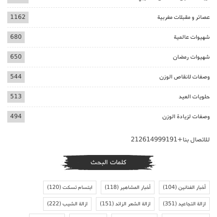
عصائر و مقبلات مغربية
1162
شهيوات عالمية
680
شهيوات رمضان
650
وصفات لانقاص الوزن
544
حلويات العيد
513
وصفات لزيادة الوزن
494
للاتصال بنا+212614999191
كلمات البحث
أخبار الفنانين
(104)
أخبار المشاهير
(118)
ابتسام تسكت
(120)
ازالة التجاعيد
(351)
ازالة الشعر الزائد
(151)
ازالة الشيب
(222)