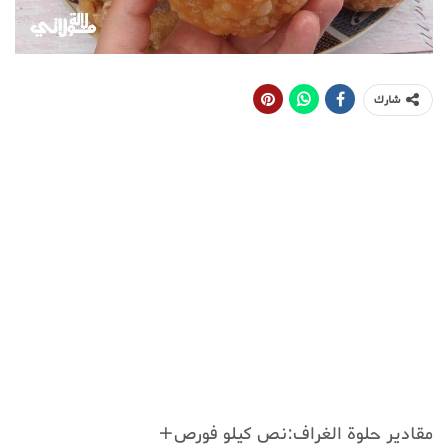
شارك
مقادير حلوة الغراف:نص كيلو فورص+