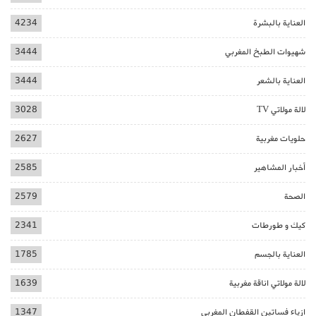
العناية بالبشرة
4234
شهيوات الطبخ المغربي
3444
العناية بالشعر
3444
لالة مولاتي TV
3028
حلويات مغربية
2627
أخبار المشاهير
2585
الصحة
2579
كيك و طورطات
2341
العناية بالجسم
1785
لالة مولاتي اناقة مغربية
1639
ازياء فساتين القفطان المغربي
1347