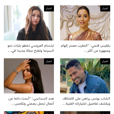
اخبار
اخبار
بلقيس فتحي: “المغرب مصدر إلهام
ابتسام العروسي تخطو بثبات نحو
وجمهوره من أكثر…
السينما وتفتح مجالا جديدا في…
اخبار
اخبار
الشاب يونس يراهن على الاختلاف
هند السداسي: “أبحث دائما عن
ويكشف تفاصيل اختياراته الفنية…
أعمال تحمل بصمتي وتلامس…