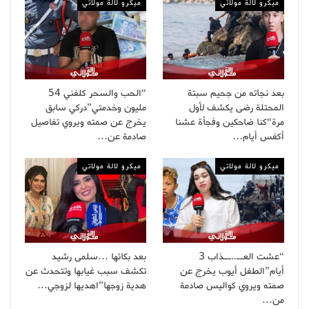
ميكرو لالة مولاتي
ميكرو لالة مولاتي
بعد نجاته من جحيم سبتة
“الحب والسحر كلفني 54
المحتلة رضى يكشف لأول
مليون وخدمتي”دركي سابق
مرة“كنا ضاحكين وفجأة عشنا
يخرج عن صمته ويروي تفاصيل
أكفس أيام…
صادمة عن…
ميكرو لالة مولاتي
ميكرو لالة مولاتي
“عشت العــ..ــذاب 3
بعد بكائها …سلمى رشيد
أيام”الطفل أيوب يخرج عن
تكشف سبب غيابها وتتحدث عن
صمته ويروي كواليس صادمة
هدية زوجها”اهديها لزوجي…
من…