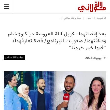
الرئيسية
اخبار
ميكرو لالة مولاتي
بعد إقصائهما ..كوبل لالة العروسة حياة وهشام
وعلاقتهما/ صعوبات البرنامج/ قصة تعارفهما/
“فيها خير خرجنا”
ميكرو لالة مولاتي
On
يونيو 8, 2023