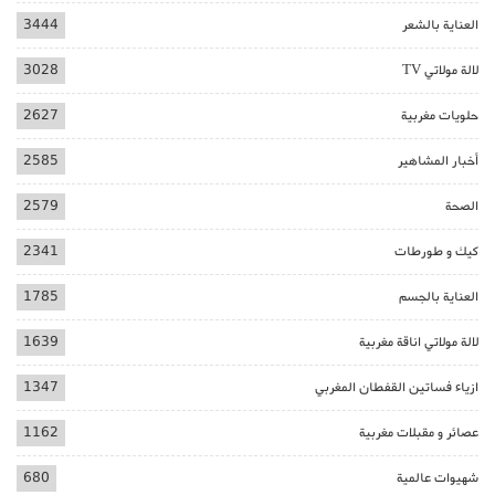
العناية بالشعر
3444
لالة مولاتي TV
3028
حلويات مغربية
2627
أخبار المشاهير
2585
الصحة
2579
كيك و طورطات
2341
العناية بالجسم
1785
لالة مولاتي اناقة مغربية
1639
ازياء فساتين القفطان المغربي
1347
عصائر و مقبلات مغربية
1162
شهيوات عالمية
680