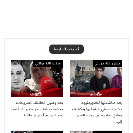
قد يعجبك ايضا
ميكرو لالة مولاتي
ميكرو لالة مولاتي
بعد مناشدتها للعثورعليهما
بعد وصول العائلة.. تصريحات
خديجة تلتقي شقيقيها وتكشف
صادمة تكشف آخر تطورات قضية
حقائق صادمة عن رحلة العبور
عبد الرحيم فقير بإيطاليا
إلى…