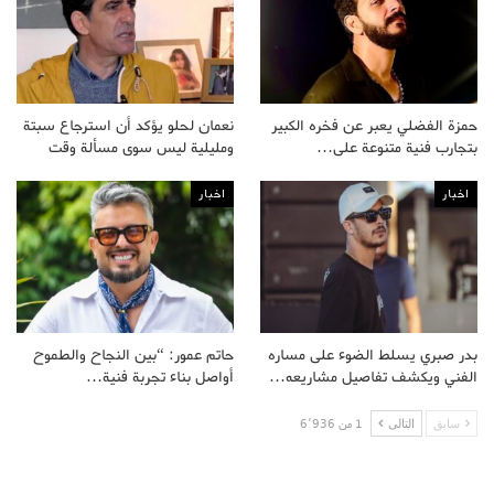
حمزة الفضلي يعبر عن فخره الكبير
نعمان لحلو يؤكد أن استرجاع سبتة
بتجارب فنية متنوعة على…
ومليلية ليس سوى مسألة وقت
اخبار
اخبار
بدر صبري يسلط الضوء على مساره
حاتم عمور: “بين النجاح والطموح
الفني ويكشف تفاصيل مشاريعه…
أواصل بناء تجربة فنية…
سابق
التالى
1 من 6٬936