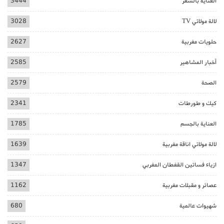
العناية بالشعر
3444
لالة مولاتي TV
3028
حلويات مغربية
2627
أخبار المشاهير
2585
الصحة
2579
كيك و طورطات
2341
العناية بالجسم
1785
لالة مولاتي اناقة مغربية
1639
ازياء فساتين القفطان المغربي
1347
عصائر و مقبلات مغربية
1162
شهيوات عالمية
680