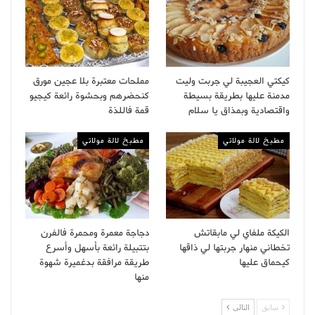
كيكتي العجيبة لي جربت وليت
مملحات معتبرة بلا عجين مورق
مدمنة عليها بطريقة بسيطة
كنحضرهم وبحشوة رائعة كيجيو
واقتصادية وبمذاق يا سلام
قمة فاللذة
مطبخ لالة مولاتي
مطبخ لالة مولاتي
الكيكة ملفاي لي مابقاتش
دجاجة معمرة ومحمرة فالفرن
تخطاني منهار جربتها لي ذاقها
بتتبيلة رائعة بأسهل وأسرع
كيحماق عليها
طريقة مرافقة بدغميرة شهوة
منها
سابق
التالى