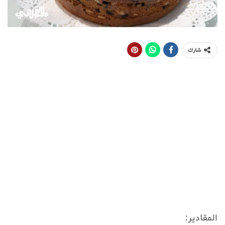
شارك
المقادير: