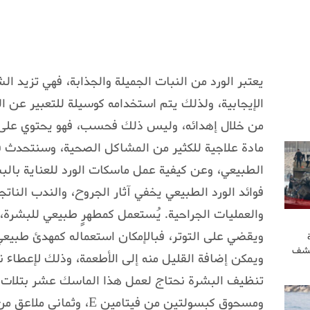
يعتبر الورد من النبات الجميلة والجذابة، فهي تزيد ال
الإيجابية، ولذلك يتم استخدامه كوسيلة للتعبير عن ا
من خلال إهدائه، وليس ذلك فحسب، فهو يحتوي على ا
مادة علاجية للكثير من المشاكل الصحية، وسنتحدث في
الطبيعي، وعن كيفية عمل ماسكات الورد للعناية بالب
فوائد الورد الطبيعي يخفي آثار الجروح، والندب النا
والعمليات الجراحية. يُستعمل كمطهرٍ طبيعي للبشرة، 
ويقضي على التوتر، فبالإمكان استعماله كمهدئ طبيعي
كشف
ويمكن إضافة القليل منه إلى الأطعمة، وذلك لإعطاء ن
تنظيف البشرة نحتاج لعمل هذا الماسك عشر بتلات من
ومسحوق كبسولتين من فيتامي