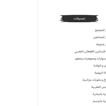
تصنيفات
 المجتمع
ر المشاهير
 متنوعة
ء فساتين القفطان المغربي
وارات ومجوهرات وعطور
 و الولادة
ة الزوجية
خ و حلويات جزائرية
وس المغربية
ية بالبشرة
اية بالجسم