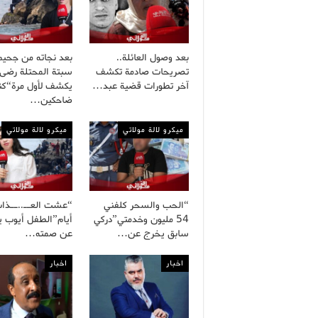
بعد وصول العائلة..
بعد نجاته من جحيم
تصريحات صادمة تكشف
سبتة المحتلة رضى
آخر تطورات قضية عبد…
يكشف لأول مرة“كنا
ضاحكين…
ميكرو لالة مولاتي
ميكرو لالة مولاتي
“الحب والسحر كلفني
54 مليون وخدمتي”دركي
أيام”الطفل أيوب 
سابق يخرج عن…
عن صمته…
اخبار
اخبار