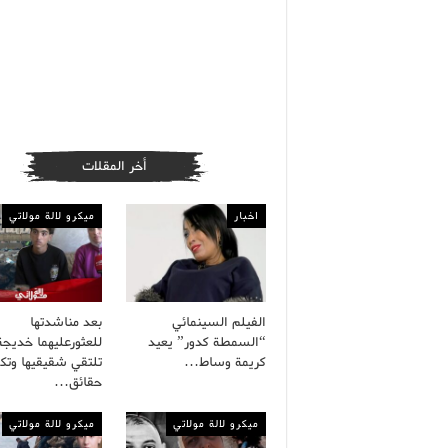
أخر المقلات
اخبار
ميكرو لالة مولاتي
الفيلم السينمائي
بعد مناشدتها
“السمطة كدور” يعيد
للعثورعليهما خديجة
كريمة وساط…
تلتقي شقيقيها وت
حقائق…
ميكرو لالة مولاتي
ميكرو لالة مولاتي