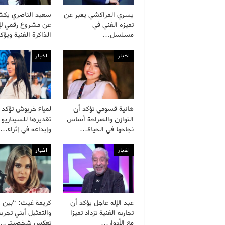
يسري المراكشي يعبر عن
سعيد الناصري يك
تميزه الفني في
عن مشروع رقمي لإح
مسلسل…
الذاكرة الفنية ويؤ
اخبار
اخبار
هانية قسومي تؤكد أن
لمياء خربوش تؤكد
التوازن والصراحة أساس
تقديرها للسيناريو 
نجاحها في الحياة…
وإبداعه في إثراء…
اخبار
اخبار
عبد الإله عاجل يؤكد أن
كريمة غيث: “بين ال
تجاربه الفنية تزداد تميزا
والتمثيل أبني تجربة
مع الأدوار…
تعكس شخصيتي…