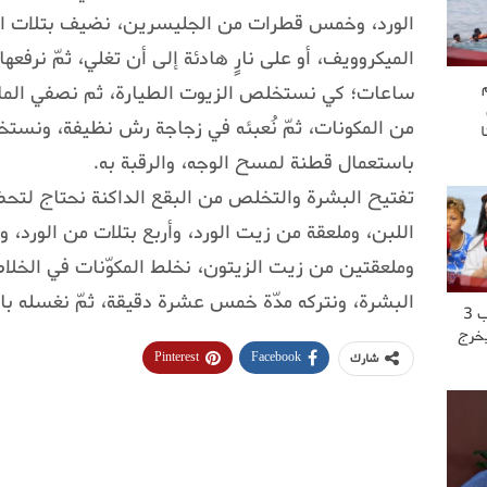
الورد، وخمس قطرات من الجليسرين، نضيف بتلات الور
الميكروويف، أو على نارٍ هادئة إلى أن تغلي، ثمّ نرفعها
ساعات؛ كي نستخلص الزيوت الطيارة، ثم نصفي الماء 
من المكونات، ثمّ نُعبئه في زجاجة رش نظيفة، ونستخ
باستعمال قطنة لمسح الوجه، والرقبة به.
تفتيح البشرة والتخلص من البقع الداكنة نحتاج لتحض
اللبن، وملعقة من زيت الورد، وأربع بتلات من الورد، 
وملعقتين من زيت الزيتون، نخلط المكوّنات في الخلاط
البشرة، ونتركه مدّة خمس عشرة دقيقة، ثمّ نغسله بالم
“عشت العــ..ــذاب 3
يخرج
Pinterest
Facebook
شارك