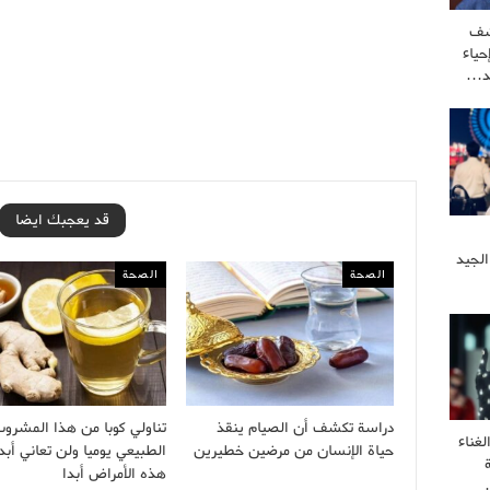
شف
ياء
كد…
قد يعجبك ايضا
الجيد
الصحة
الصحة
دراسة تكشف أن الصيام ينقذ
تناولي كوبا من هذا المشرو
غناء
حياة الإنسان من مرضين خطيرين
الطبيعي يوميا ولن تعاني أبد
هذه الأمراض أبدا