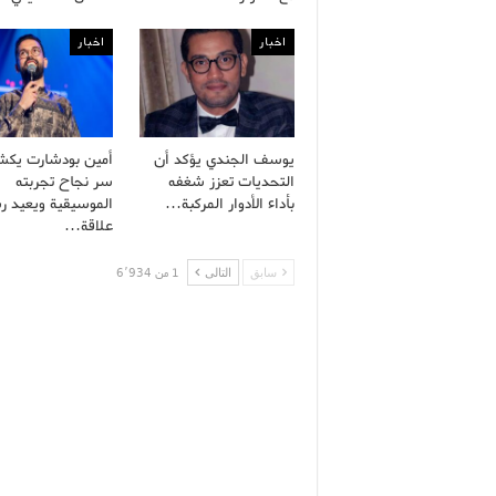
اخبار
اخبار
يوسف الجندي يؤكد أن
أمين بودشارت يك
التحديات تعزز شغفه
سر نجاح تجربته
بأداء الأدوار المركبة…
الموسيقية ويعيد ر
علاقة…
سابق
التالى
1 من 6٬934