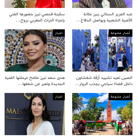
عبد العزيز الستاتي يبرز مكانة
سكينة فحصي تبرز حضورها الفني
الأغنية الشعبية ويواصل الدفاع…
بإحياء التراث المغربي بروح…
أخبار متنوعة
اخبار
الصين تعيد تشييد أزقة شفشاون
هدى سعد تبرز ملامح مرحلتها الفنية
داخل فضاء سياحي يجذب الزوار…
الجديدة وتعبر عن شغفها…
أخبار متنوعة
اخبار