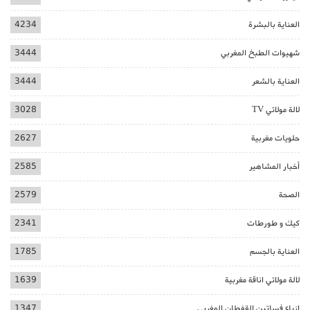
العناية بالبشرة
4234
شهيوات الطبخ المغربي
3444
العناية بالشعر
3444
لالة مولاتي TV
3028
حلويات مغربية
2627
أخبار المشاهير
2585
الصحة
2579
كيك و طورطات
2341
العناية بالجسم
1785
لالة مولاتي اناقة مغربية
1639
ازياء فساتين القفطان المغربي
1347