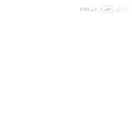
سابق
التالى
1 من 6٬932