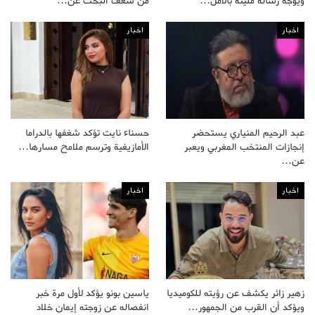
ويوجه رسالة مليئة بالأمل…
من شغف البحث عن…
اخبار
اخبار
عبد الرحيم المنياري يستحضر
حسناء نايت تؤكد شغفها بالدراما
إنجازات المنتخب المغربي ويعبر
الأمازيغية وترسم ملامح مسارها…
عن…
اخبار
اخبار
زهير زائر يكشف عن رؤيته للكوميديا
ياسين بونو يؤكد لأول مرة خبر
ويؤكد أن القرب من الجمهور…
انفصاله عن زوجته إيمان خلاد