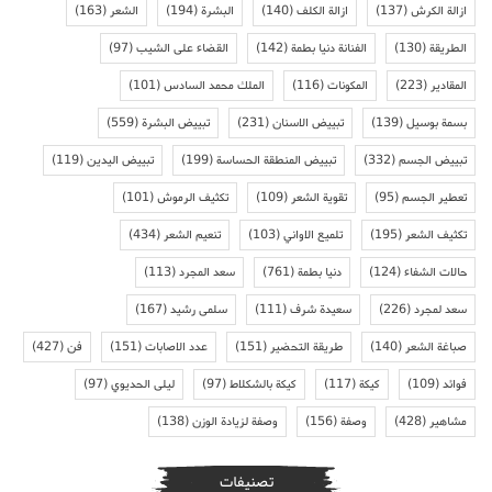
ازالة الكرش
(137)
ازالة الكلف
(140)
البشرة
(194)
الشعر
(163)
الطريقة
(130)
الفنانة دنيا بطمة
(142)
القضاء على الشيب
(97)
المقادير
(223)
المكونات
(116)
الملك محمد السادس
(101)
بسمة بوسيل
(139)
تبييض الاسنان
(231)
تبييض البشرة
(559)
تبييض الجسم
(332)
تبييض المنطقة الحساسة
(199)
تبييض اليدين
(119)
تعطير الجسم
(95)
تقوية الشعر
(109)
تكثيف الرموش
(101)
تكثيف الشعر
(195)
تلميع الاواني
(103)
تنعيم الشعر
(434)
حالات الشفاء
(124)
دنيا بطمة
(761)
سعد المجرد
(113)
سعد لمجرد
(226)
سعيدة شرف
(111)
سلمى رشيد
(167)
صباغة الشعر
(140)
طريقة التحضير
(151)
عدد الاصابات
(151)
فن
(427)
فوائد
(109)
كيكة
(117)
كيكة بالشكلاط
(97)
ليلى الحديوي
(97)
مشاهير
(428)
وصفة
(156)
وصفة لزيادة الوزن
(138)
تصنيفات