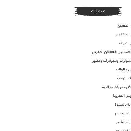
تصنيفات
 المجتمع
ر المشاهير
 متنوعة
ء فساتين القفطان المغربي
وارات ومجوهرات وعطور
 و الولادة
ة الزوجية
خ و حلويات جزائرية
وس المغربية
ية بالبشرة
اية بالجسم
ية بالشعر
ة المسلمة