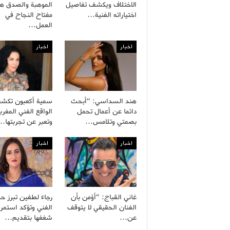
الاختلاف ويكشف تفاصيل
الموهبة والصدق هم
اختياراته الفنية…
مفتاح النجاح في
العمل…
اخبار
اخبار
هند السداسي: “أبحث
سمية أكعبون تكش
دائما عن أعمال تحمل
الواقع الفني المغرب
بصمتي وتلامس…
وتعبر عن تجربتها…
اخبار
اخبار
غاني القباج: “أؤمن بأن
رجاء لطفين تبرز ح
الفنان الحقيقي لا يتوقف
الفني وتؤكد استمرا
عن…
شغفها بتقديم…