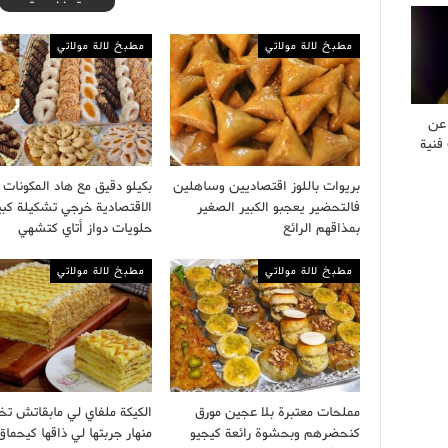
مطبخ لالة مولاتي
مطبخ لالة مولاتي
 عن
فنية
بريوات باللوز اقتصاديين وساهلين
بكيلو دقيق مع هاد المكونات
فالتحضير يعجبو الكبير الصغير
الاقتصادية خرجي تشكيلة كبي
بمذاقهم الرائع
حلويات دواز أتاي كتشهي
مطبخ لالة مولاتي
مطبخ لالة مولاتي
مملحات معتبرة بلا عجين مورق
الكيكة ملفاي لي مابقاتش تخ
كنحضرهم وبحشوة رائعة كيجيو
منهار جربتها لي ذاقها كيحماق