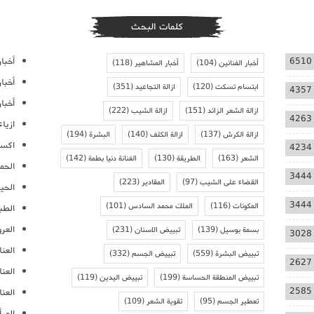
كلمات البحث
أخبار
6510
أخبار الفنانين
(104)
أخبار المشاهير
(118)
أخبا
ابتسام تسكت
(120)
ازالة التجاعيد
(351)
4357
أخبار
ازالة الشعر الزائد
(151)
ازالة الشيب
(222)
4263
ازيا
ازالة الكرش
(137)
ازالة الكلف
(140)
البشرة
(194)
اكسس
4234
الشعر
(163)
الطريقة
(130)
الفنانة دنيا بطمة
(142)
الحمل
3444
القضاء على الشيب
(97)
المقادير
(223)
الحيا
3444
المكونات
(116)
الملك محمد السادس
(101)
الطب
العر
بسمة بوسيل
(139)
تبييض الاسنان
(231)
3028
العنا
تبييض البشرة
(559)
تبييض الجسم
(332)
2627
العن
تبييض المنطقة الحساسة
(199)
تبييض اليدين
(119)
2585
العنا
تعطير الجسم
(95)
تقوية الشعر
(109)
المرأ