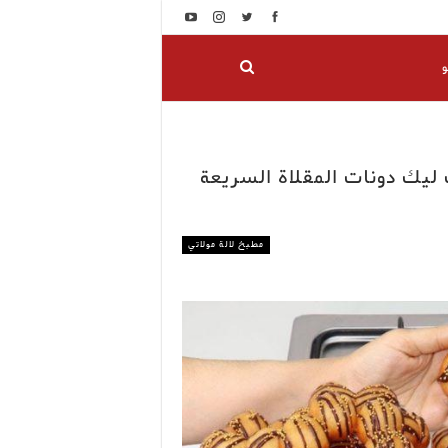
و
يك دونات المقلاة السريعة
مطبخ لالة مولاتي