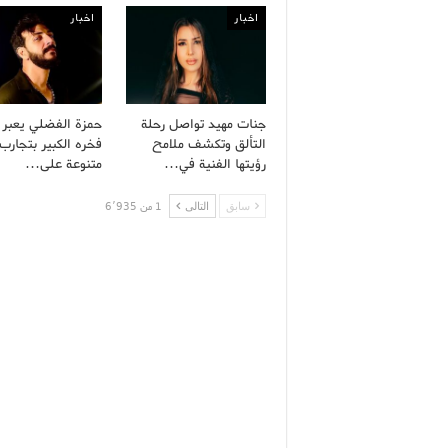
اخبار
اخبار
جنات مهيد تواصل رحلة
حمزة الفضلي يعبر
التألق وتكشف ملامح
فخره الكبير بتجارب 
رؤيتها الفنية في…
متنوعة على…
سابق
التالى
1 من 6٬935