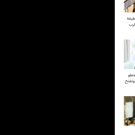
طيفة
طرب
خطو
وتفتح