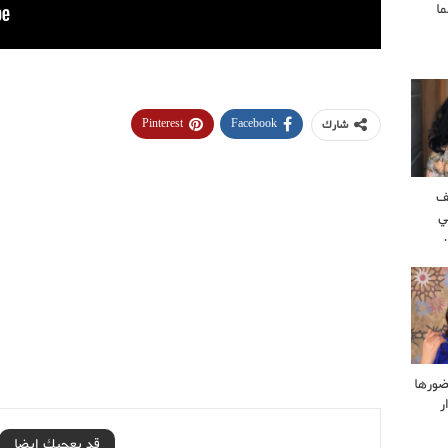
ا
Pinterest
Facebook
شارك
ف
ي
ضورها
ر
قد يعجبك ايضا