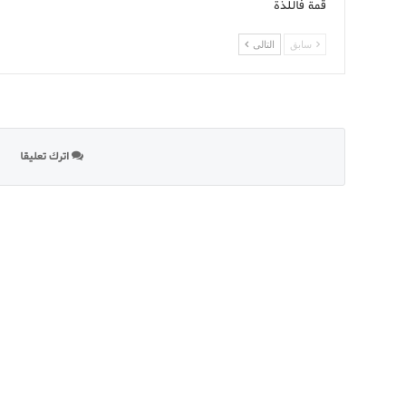
قمة فاللذة
سابق
التالى
اترك تعليقا