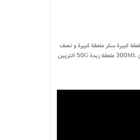
6 ملعقة كبيرة خل ملعقة كبيرة سكر ملعقة كبيرة و نصف
من خميرة الخبز ملعقة صغيرة ملح كأسين حليب دافئ 300ML ملعقة زبدة 50G التزيين