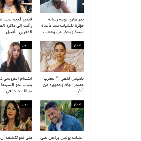
بدر هاري يوجه رسالة
فيديو قديم يعيد ل
مؤثرة للشباب بعد مأساة
رأفت إلى ذاكرة ال
سبتة ويحذر من وهم…
المغربي الأصيل
اخبار
اخبار
بلقيس فتحي: “المغرب
ابتسام العروسي ت
مصدر إلهام وجمهوره من
بثبات نحو السينما 
أكثر…
مجالا جديدا في…
اخبار
اخبار
الشاب يونس يراهن على
منى فتو تكشف أن