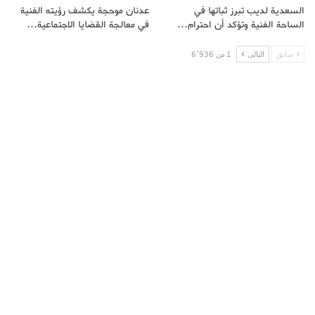
السعدية لديب تبرز ثباتها في
عدنان موحجة يكشف رؤيته الفنية
الساحة الفنية وتؤكد أن احترام…
في معالجة القضايا الاجتماعية…
سابق
التالى
1 من 6٬936