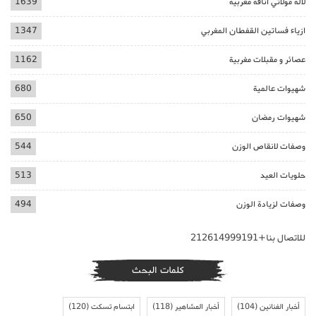
لالة مولاتي اناقة مغربية
1639
ازياء فساتين القفطان المغربي
1347
عصائر و مقبلات مغربية
1162
شهيوات عالمية
680
شهيوات رمضان
650
وصفات لانقاص الوزن
544
حلويات العيد
513
وصفات لزيادة الوزن
494
للاتصال بنا+212614999191
كلمات البحث
أخبار الفنانين
(104)
أخبار المشاهير
(118)
ابتسام تسكت
(120)