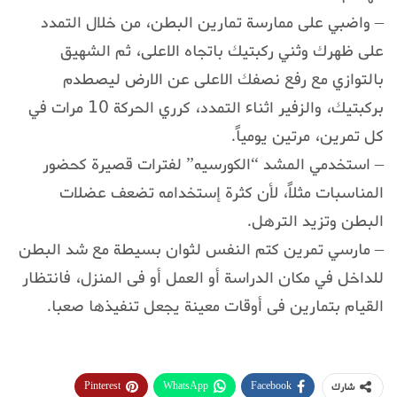
– واضبي على ممارسة تمارين البطن، من خلال التمدد
على ظهرك وثني ركبتيك باتجاه الاعلى، ثم الشهيق
بالتوازي مع رفع نصفك الاعلى عن الارض ليصطدم
بركبتيك، والزفير اثناء التمدد، كرري الحركة 10 مرات في
كل تمرين، مرتين يومياً.
– استخدمي المشد “الكورسيه” لفترات قصيرة كحضور
المناسبات مثلاً، لأن كثرة إستخدامه تضعف عضلات
البطن وتزيد الترهل.
– مارسي تمرين كتم النفس لثوان بسيطة مع شد البطن
للداخل في مكان الدراسة أو العمل أو فى المنزل، فانتظار
القيام بتمارين فى أوقات معينة يجعل تنفيذها صعبا.
Pinterest
WhatsApp
Facebook
شارك