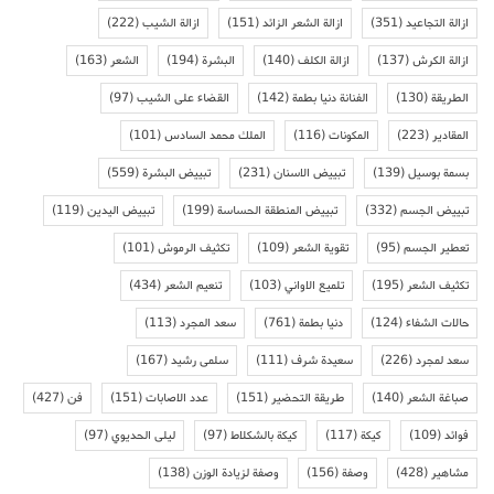
ازالة التجاعيد
(351)
ازالة الشعر الزائد
(151)
ازالة الشيب
(222)
ازالة الكرش
(137)
ازالة الكلف
(140)
البشرة
(194)
الشعر
(163)
الطريقة
(130)
الفنانة دنيا بطمة
(142)
القضاء على الشيب
(97)
المقادير
(223)
المكونات
(116)
الملك محمد السادس
(101)
بسمة بوسيل
(139)
تبييض الاسنان
(231)
تبييض البشرة
(559)
تبييض الجسم
(332)
تبييض المنطقة الحساسة
(199)
تبييض اليدين
(119)
تعطير الجسم
(95)
تقوية الشعر
(109)
تكثيف الرموش
(101)
تكثيف الشعر
(195)
تلميع الاواني
(103)
تنعيم الشعر
(434)
حالات الشفاء
(124)
دنيا بطمة
(761)
سعد المجرد
(113)
سعد لمجرد
(226)
سعيدة شرف
(111)
سلمى رشيد
(167)
صباغة الشعر
(140)
طريقة التحضير
(151)
عدد الاصابات
(151)
فن
(427)
فوائد
(109)
كيكة
(117)
كيكة بالشكلاط
(97)
ليلى الحديوي
(97)
مشاهير
(428)
وصفة
(156)
وصفة لزيادة الوزن
(138)