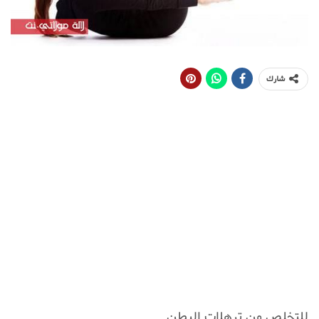
شارك
للتخلص من ترهلات البطن