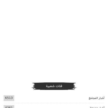
فئات شعبية
أخبار المجتمع
6513
أخبار متنوعة
4361