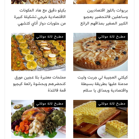
بريوات باللوز اقتصاديين
بكيلو دقيق مع هاد المكونات
وساهلين فالتحضير يعجبو
الاقتصادية خرجي تشكيلة كبيرة
الكبير الصغير بمذاقهم الرائع
من حلويات دواز أتاي كتشهي
مطبخ لالة مولاتي
مطبخ لالة مولاتي
كيكتي العجيبة لي جربت وليت
مملحات معتبرة بلا عجين مورق
مدمنة عليها بطريقة بسيطة
كنحضرهم وبحشوة رائعة كيجيو
واقتصادية وبمذاق يا سلام
قمة فاللذة
مطبخ لالة مولاتي
مطبخ لالة مولاتي