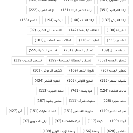
ازالة التجاعيد
(351)
ازالة الشعر الزائد
(151)
ازالة الشيب
(222)
ازالة الكرش
(137)
ازالة الكلف
(140)
البشرة
(194)
الشعر
(163)
الطريقة
(130)
الفنانة دنيا بطمة
(142)
القضاء على الشيب
(97)
المقادير
(223)
المكونات
(116)
الملك محمد السادس
(101)
بسمة بوسيل
(139)
تبييض الاسنان
(231)
تبييض البشرة
(559)
تبييض الجسم
(332)
تبييض المنطقة الحساسة
(199)
تبييض اليدين
(119)
تعطير الجسم
(95)
تقوية الشعر
(109)
تكثيف الرموش
(101)
تكثيف الشعر
(195)
تلميع الاواني
(103)
تنعيم الشعر
(434)
حالات الشفاء
(124)
دنيا بطمة
(761)
سعد المجرد
(113)
سعد لمجرد
(226)
سعيدة شرف
(111)
سلمى رشيد
(167)
صباغة الشعر
(140)
طريقة التحضير
(151)
عدد الاصابات
(151)
فن
(427)
فوائد
(109)
كيكة
(117)
كيكة بالشكلاط
(97)
ليلى الحديوي
(97)
مشاهير
(428)
وصفة
(156)
وصفة لزيادة الوزن
(138)