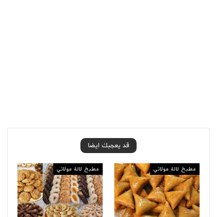
قد يعجبك ايضا
مطبخ لالة مولاتي
مطبخ لالة مولاتي