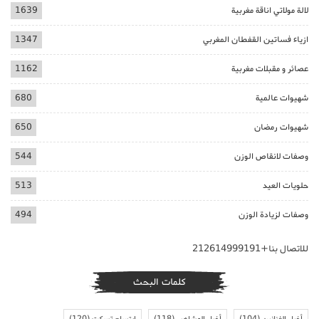
لالة مولاتي اناقة مغربية
1639
ازياء فساتين القفطان المغربي
1347
عصائر و مقبلات مغربية
1162
شهيوات عالمية
680
شهيوات رمضان
650
وصفات لانقاص الوزن
544
حلويات العيد
513
وصفات لزيادة الوزن
494
للاتصال بنا+212614999191
كلمات البحث
أخبار الفنانين
(104)
أخبار المشاهير
(118)
ابتسام تسكت
(120)